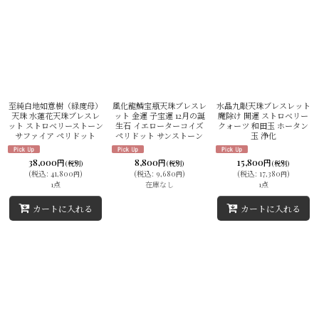
至純白地如意樹（緑度母）
風化龍鱗宝瓶天珠ブレスレ
水晶九眼天珠ブレスレット
天珠 水蓮花天珠ブレスレ
ット 金運 子宝運 12月の誕
魔除け 開運 ストロベリー
ット ストロベリーストーン
生石 イエローターコイズ
クォーツ 和田玉 ホータン
サファイア ペリドット
ペリドット サンストーン
玉 浄化
38,000
8,800
15,800
円
円
円
(税別)
(税別)
(税別)
(
税込
:
41,800
)
(
税込
:
9,680
)
(
税込
:
17,380
)
円
円
円
1点
在庫なし
1点
カートに入れる
カートに入れる