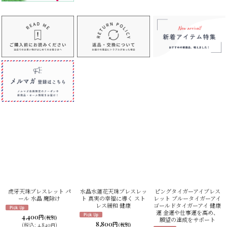
虎牙天珠ブレスレット パ
水晶水蓮花天珠ブレスレッ
ピングタイガーアイブレス
ール 水晶 魔除け
ト 真実の幸福に導く スト
レット ブルータイガーアイ
レス緩和 健康
ゴールドタイガーアイ 健康
運 金運や仕事運を高め、
4,400
円
(税別)
願望の達成をサポート
8,800
円
(
税込
:
4,840
)
(税別)
円