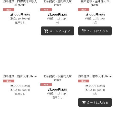
血糸龍紋・四線虎牙六眼天
血糸龍紋・金剛杵天珠
血糸龍紋・金剛杵天珠
珠 38mm
38mm
38mm
28,000
28,000
38,000
円
円
円
(税別)
(税別)
(税別)
(
税込
:
30,800
)
(
税込
:
30,800
)
(
税込
:
41,800
)
円
円
円
在庫なし
1点
1点
カートに入れる
カートに入れる
血糸龍紋・観音天珠 38mm
血糸龍紋・水蓮花天珠
血糸龍紋・福寿天珠 38mm
38mm
28,000
28,000
円
円
(税別)
(税別)
28,000
円
(
税込
:
30,800
)
(税別)
(
税込
:
30,800
)
円
円
(
税込
:
30,800
)
在庫なし
1点
円
在庫なし
カートに入れる