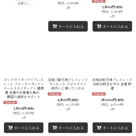
(
税込
:
9,680
)
在庫なし
円
5,800
円
(税別)
1点
(
税込
:
6,380
)
円
1点
カートに入れる
カートに入れる
ピングタイガーアイブレス
至純三眼天珠ブレスレット
白地白蛇天珠ブレスレット
レット ブルータイガーアイ
ガーネット ラピスラズリ
白蛇は財宝を守る 金運 財
ゴールドタイガーアイ 健康
成功へと導いてくれる
運
運 金運や仕事運を高め、
願望の達成をサポート
9,800
38,000
円
円
(税別)
(税別)
(
税込
:
10,780
)
(
税込
:
41,800
)
円
円
5,800
円
(税別)
1点
1点
(
税込
:
6,380
)
円
1点
カートに入れる
カートに入れる
カートに入れる