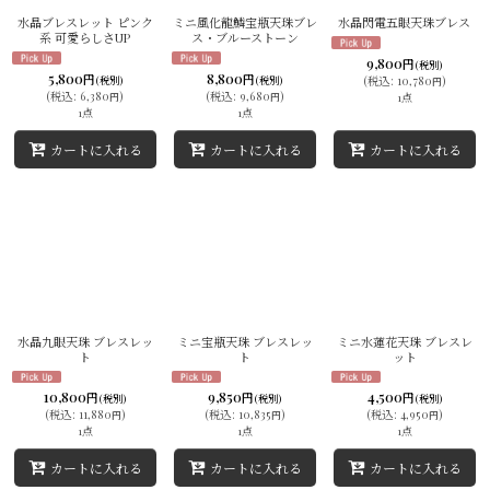
水晶ブレスレット ピンク
ミニ風化龍鱗宝瓶天珠ブレ
水晶閃電五眼天珠ブレス
系 可愛らしさUP
ス・ブルーストーン
9,800
円
(税別)
5,800
8,800
円
円
(税別)
(税別)
(
税込
:
10,780
)
円
(
税込
:
6,380
)
(
税込
:
9,680
)
1点
円
円
1点
1点
カートに入れる
カートに入れる
カートに入れる
水晶九眼天珠 ブレスレッ
ミニ宝瓶天珠 ブレスレッ
ミニ水蓮花天珠 ブレスレ
ト
ト
ット
10,800
9,850
4,500
円
円
円
(税別)
(税別)
(税別)
(
税込
:
11,880
)
(
税込
:
10,835
)
(
税込
:
4,950
)
円
円
円
1点
1点
1点
カートに入れる
カートに入れる
カートに入れる