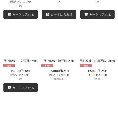
(
税込
:
60,500
)
1点
1点
円
1点
カートに入れる
カートに入れる
カートに入れる
風化龍鱗・九眼天珠 57mm
風化龍鱗・線天珠 57mm
風化龍鱗・山水天珠 40mm
35,000
32,000
12,500
円
円
円
(税別)
(税別)
(税別)
(
税込
:
38,500
)
(
税込
:
35,200
)
(
税込
:
13,750
)
円
円
円
1点
在庫なし
在庫なし
カートに入れる