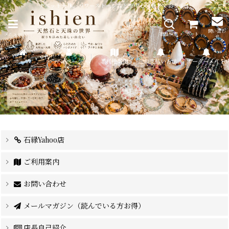
チベット天珠、パワーストーンなどを中心に扱っております
問い合わ
メニュー
商品検索
カート
せ
ホーム
マイページ
ご利用案内
お支払い方法
オーダーメイド
石縁Yahoo店
ご利用案内
お問い合わせ
メールマガジン（読んでいる方お得）
店長自己紹介