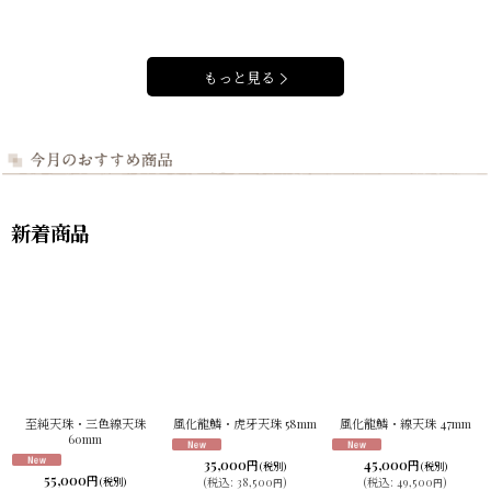
もっと見る
新着商品
至純天珠・三色線天珠
風化龍鱗・虎牙天珠 58mm
風化龍鱗・線天珠 47mm
60mm
35,000
45,000
円
円
(税別)
(税別)
55,000
円
(税別)
(
税込
:
38,500
)
(
税込
:
49,500
)
円
円