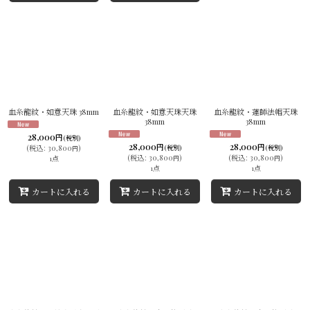
血糸龍紋・如意天珠 38mm
血糸龍紋・如意天珠天珠
血糸龍紋・蓮師法帽天珠
38mm
38mm
28,000
円
(税別)
28,000
28,000
円
円
(
税込
:
30,800
)
(税別)
(税別)
円
(
税込
:
30,800
)
(
税込
:
30,800
)
1点
円
円
1点
1点
カートに入れる
カートに入れる
カートに入れる