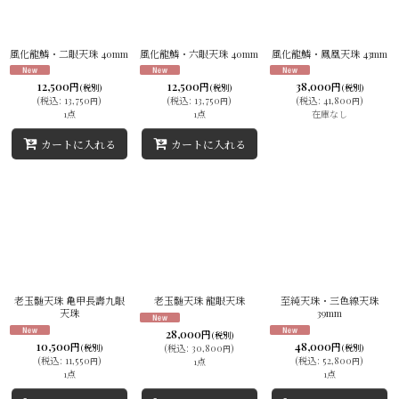
風化龍鱗・二眼天珠 40mm
風化龍鱗・六眼天珠 40mm
風化龍鱗・鳳凰天珠 43mm
12,500
12,500
38,000
円
円
円
(税別)
(税別)
(税別)
(
税込
:
13,750
)
(
税込
:
13,750
)
(
税込
:
41,800
)
円
円
円
1点
1点
在庫なし
カートに入れる
カートに入れる
老玉髄天珠 亀甲長壽九眼
老玉髄天珠 龍眼天珠
至純天珠・三色線天珠
天珠
39mm
28,000
円
(税別)
10,500
48,000
円
円
(税別)
(
税込
:
30,800
)
(税別)
円
(
税込
:
11,550
)
(
税込
:
52,800
)
1点
円
円
1点
1点