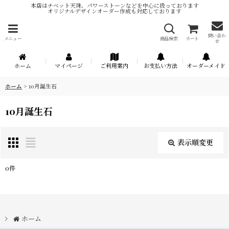
本店はチベット天珠、パワーストーンなどを中心に扱っております
オリジナルデザインオーダー作成も対応しております
問い合わ
メニュー
商品検索
カート
せ
ホーム
マイページ
ご利用案内
お支払い方法
オーダーメイド
ホーム
>
10月誕生石
10月誕生石
表示順変更
閉じる
0
件
表示数
:
在庫あり
ホーム