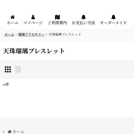
メニュー
ホーム
マイページ
ご利用案内
お支払い方法
オーダーメイド
ホーム
>
瑠璃アクセサリー
>
天珠瑠璃ブレスレット
天珠瑠璃ブレスレット
0
件
表示数
:
在庫あり
並び順
:
ホーム