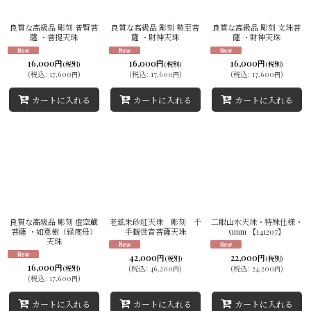
並び順
:
良質な高級品 彫刻 普賢菩
良質な高級品 彫刻 勢至菩
良質な高級品 彫刻 文珠菩
薩 ・菩提天珠
薩 ・財神天珠
薩 ・財神天珠
絞り込む
16,000
16,000
16,000
円
円
円
(税別)
(税別)
(税別)
(
税込
:
17,600
)
(
税込
:
17,600
)
(
税込
:
17,600
)
円
円
円
カートに入れる
カートに入れる
カートに入れる
良質な高級品 彫刻 虚空蔵
老鉱朱砂紅天珠 彫刻 千
二眼山水天珠・特殊仕様・
菩薩 ・如意樹（緑度母）
手観世音菩薩天珠
51mm 【141207】
天珠
42,000
22,000
円
円
(税別)
(税別)
16,000
円
(税別)
(
税込
:
46,200
)
(
税込
:
24,200
)
円
円
(
税込
:
17,600
)
円
カートに入れる
カートに入れる
カートに入れる