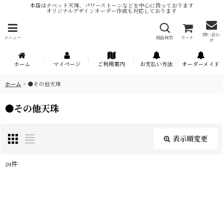
本店はチベット天珠、パワーストーンなどを中心に扱っております
オリジナルデザインオーダー作成も対応しております
問い合わ
メニュー
商品検索
カート
せ
ホーム
マイページ
ご利用案内
お支払い方法
オーダーメイド
ホーム
>
●その他天珠
●その他天珠
表示順変更
閉じる
29
件
表示数
:
在庫あり