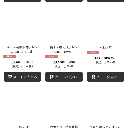
稀少・長寿財神天珠・
稀少・雙天地天珠・
六眼天珠
50mm【130503】
50mm【130503】
18,000
円
(税別)
33,800
33,800
円
円
(税別)
(税別)
(
税込
:
19,800
)
円
(
税込
:
37,180
)
(
税込
:
37,180
)
円
円
カートに入れる
カートに入れる
カートに入れる
三眼天珠
六眼天珠・特殊仕様
龍鳳呈祥ペア天珠 70ミ