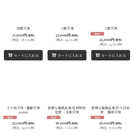
如意天珠
三眼天珠
三眼天珠
35,000
22,000
円
円
(税別)
(税別)
22,000
円
(
税込
:
38,500
)
(
税込
:
24,200
)
(税別)
円
円
(
税込
:
24,200
)
円
カートに入れる
カートに入れる
カートに入れる
その他天珠・龍眼天珠
良質な高級品 彫刻 阿弥陀
良質な高級品 彫刻 大日如
40mm
如来 ・五眼天珠
来 ・観音天珠
22,000
16,000
16,000
円
円
円
(税別)
(税別)
(税別)
(
税込
:
24,200
)
(
税込
:
17,600
)
(
税込
:
17,600
)
円
円
円