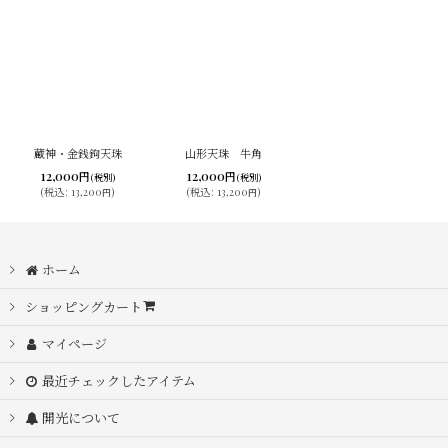
蔵神・金銭鉤天珠
山形天珠 牛角
12,000
12,000
円
円
(税別)
(税別)
(
税込
:
13,200
)
(
税込
:
13,200
)
円
円
ホーム
ショッピングカート
マイページ
最近チェックしたアイテム
開光について