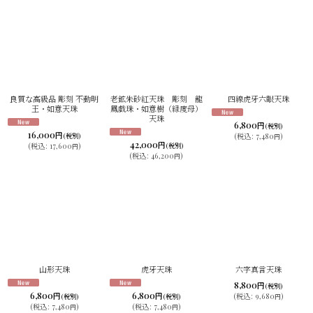
良質な高級品 彫刻 不動明
老鉱朱砂紅天珠 彫刻 龍
四線虎牙六眼天珠
王・如意天珠
鳳戯珠・如意樹（緑度母）
天珠
6,800
円
(税別)
16,000
円
(税別)
(
税込
:
7,480
)
円
42,000
円
(
税込
:
17,600
)
(税別)
円
(
税込
:
46,200
)
円
山形天珠
虎牙天珠
六字真言天珠
8,800
円
(税別)
6,800
6,800
円
円
(
税込
:
9,680
)
(税別)
(税別)
円
(
税込
:
7,480
)
(
税込
:
7,480
)
円
円