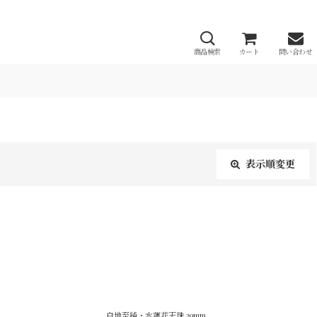
商品検索
カート
問い合わせ
表示順変更
閉じる
白地至純・水蓮花天珠 39mm