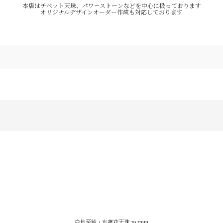
本店はチベット天珠、パワーストーンなどを中心に扱っております
オリジナルデザインオーダー作成も対応しております
白地至純・水蓮花天珠 39.5mm