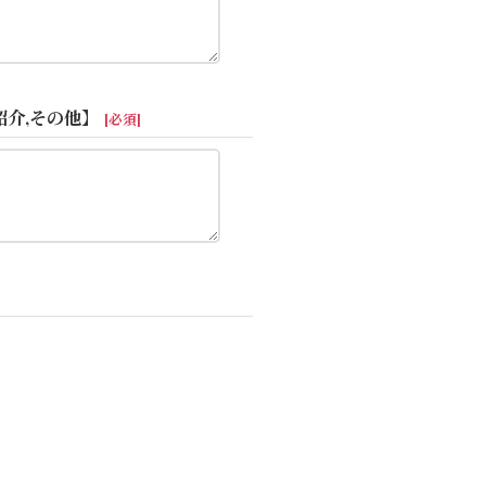
紹介,その他】
[
必須
]