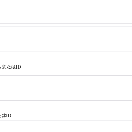
ムまたはID
はID