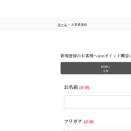
ホーム
>
お客様登録
新規登録のお客様へ200ポイント贈呈
STEP 1
入力
お名前
[
必須
]
フリガナ
[
必須
]