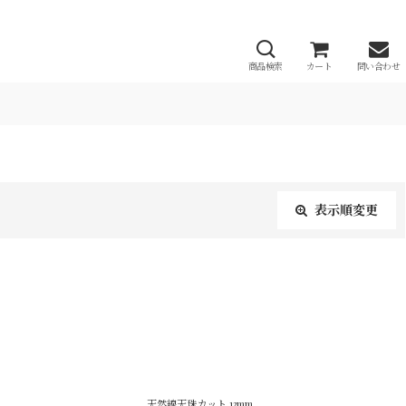
商品検索
カート
問い合わせ
表示順変更
閉じる
天然線天珠カット 13mm