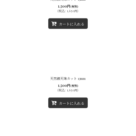
1,500
円
(税別)
絞り込む
(
税込
:
1,650
)
円
カートに入れる
天然線天珠カット 13mm
1,500
円
(税別)
(
税込
:
1,650
)
円
カートに入れる