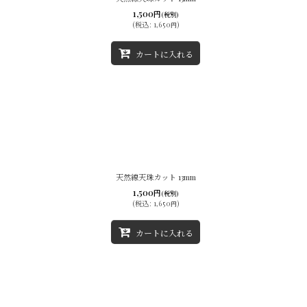
1,500
円
(税別)
(
税込
:
1,650
)
円
カートに入れる
天然線天珠カット 13mm
1,500
円
(税別)
(
税込
:
1,650
)
円
カートに入れる