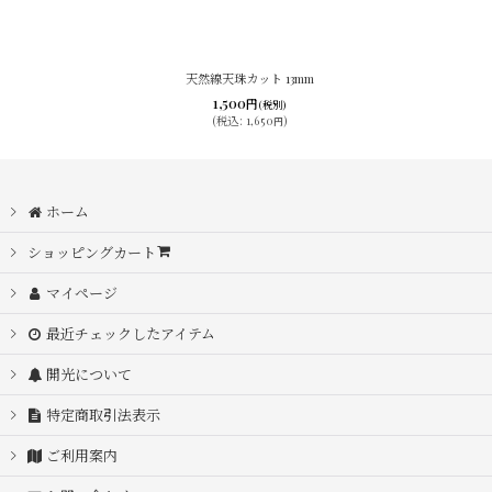
天然線天珠カット 13mm
1,500
円
(税別)
(
税込
:
1,650
)
円
ホーム
ショッピングカート
マイページ
最近チェックしたアイテム
開光について
特定商取引法表示
ご利用案内