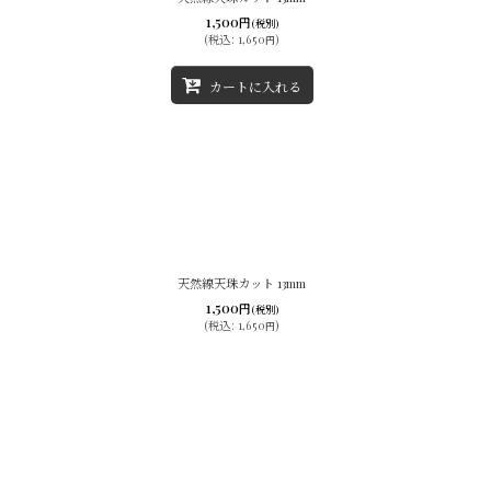
1,500
円
(税別)
(
税込
:
1,650
)
円
カートに入れる
天然線天珠カット 13mm
1,500
円
(税別)
(
税込
:
1,650
)
円