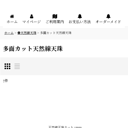
メニュー
ホーム
マイページ
ご利用案内
お支払い方法
オーダーメイド
ホーム
>
●天然線天珠
>
多面カット天然線天珠
多面カット天然線天珠
7
件
表示数
:
在庫あり
並び順
:
天然線天珠カット 13mm