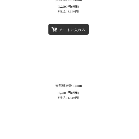
1,200
円
(税別)
(
税込
:
1,320
)
円
カートに入れる
天然線天珠 14mm
1,200
円
(税別)
(
税込
:
1,320
)
円