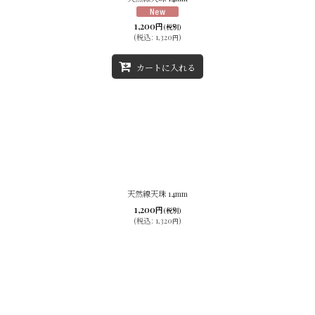
絞り込む
1,200
円
(税別)
(
税込
:
1,320
)
円
カートに入れる
天然線天珠 14mm
1,200
円
(税別)
(
税込
:
1,320
)
円