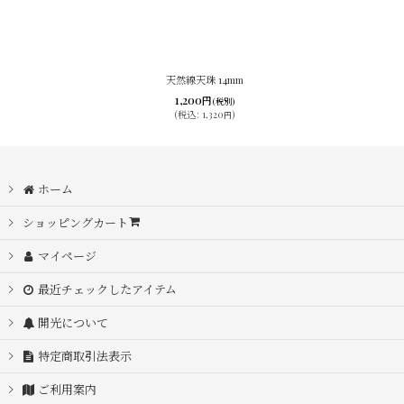
天然線天珠 14mm
1,200
円
(税別)
(
税込
:
1,320
)
円
ホーム
ショッピングカート
マイページ
最近チェックしたアイテム
開光について
特定商取引法表示
ご利用案内