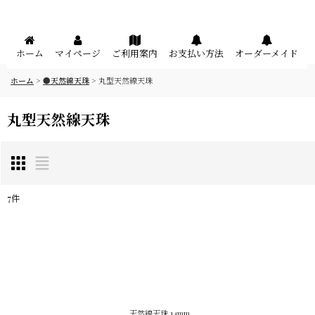
メニュー
ホーム
マイページ
ご利用案内
お支払い方法
オーダーメイド
ホーム
>
●天然線天珠
>
丸型天然線天珠
丸型天然線天珠
7
件
表示数
:
在庫あり
並び順
:
天然線天珠 14mm