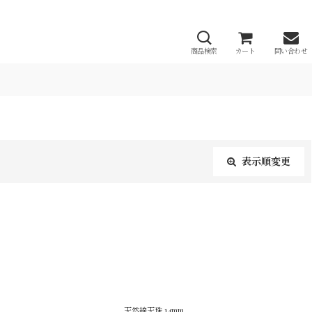
商品検索
カート
問い合わせ
表示順変更
閉じる
天然線天珠 14mm