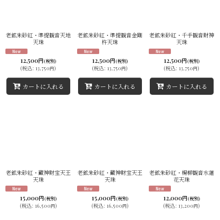
並び順
:
老鉱朱砂紅・準提観音天地
老鉱朱砂紅・準提観音金剛
老鉱朱砂紅・千手観音財神
天珠
杵天珠
天珠
絞り込む
12,500
12,500
12,500
円
円
円
(税別)
(税別)
(税別)
(
税込
:
13,750
)
(
税込
:
13,750
)
(
税込
:
13,750
)
円
円
円
カートに入れる
カートに入れる
カートに入れる
老鉱朱砂紅・蔵神財宝天王
老鉱朱砂紅・蔵神財宝天王
老鉱朱砂紅・楊柳観音水蓮
天珠
天珠
花天珠
15,000
15,000
12,000
円
円
円
(税別)
(税別)
(税別)
(
税込
:
16,500
)
(
税込
:
16,500
)
(
税込
:
13,200
)
円
円
円