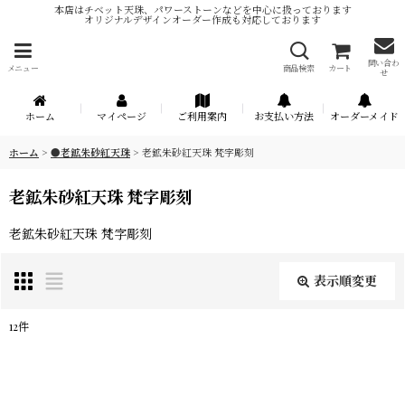
本店はチベット天珠、パワーストーンなどを中心に扱っております
オリジナルデザインオーダー作成も対応しております
問い合わ
メニュー
商品検索
カート
せ
ホーム
マイページ
ご利用案内
お支払い方法
オーダーメイド
ホーム
>
●老鉱朱砂紅天珠
>
老鉱朱砂紅天珠 梵字彫刻
老鉱朱砂紅天珠 梵字彫刻
老鉱朱砂紅天珠 梵字彫刻
表示順変更
閉じる
12
件
表示数
:
在庫あり