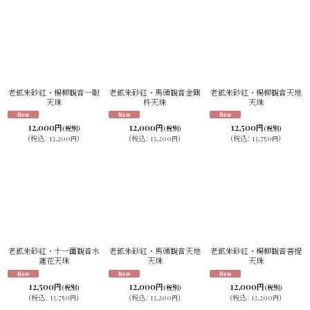
老鉱朱砂紅・楊柳観音一眼
老鉱朱砂紅・馬頭観音金剛
老鉱朱砂紅・楊柳観音天地
天珠
杵天珠
天珠
12,000
12,000
12,500
円
円
円
(税別)
(税別)
(税別)
(
税込
:
13,200
)
(
税込
:
13,200
)
(
税込
:
13,750
)
円
円
円
老鉱朱砂紅・十一面観音水
老鉱朱砂紅・馬頭観音天地
老鉱朱砂紅・楊柳観音菩提
蓮花天珠
天珠
天珠
12,500
12,000
12,000
円
円
円
(税別)
(税別)
(税別)
(
税込
:
13,750
)
(
税込
:
13,200
)
(
税込
:
13,200
)
円
円
円