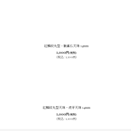
紅鱗紋丸型・歓喜仏天珠 14mm
1,000
円
(税別)
(
税込
:
1,100
)
円
紅鱗紋丸型天珠・虎牙天珠 14mm
1,000
円
(税別)
(
税込
:
1,100
)
円