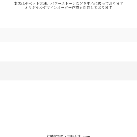
本店はチベット天珠、パワーストーンなどを中心に扱っております
オリジナルデザインオーダー作成も対応しております
紅鱗紋丸型・三眼天珠 14mm