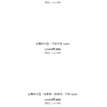
(
税込
:
1,100
)
円
紅鱗紋丸型・天地天珠 14mm
1,000
円
(税別)
(
税込
:
1,100
)
円
紅鱗紋丸型・如意樹（緑度母）天珠 14mm
1,000
円
(税別)
(
税込
:
1,100
)
円