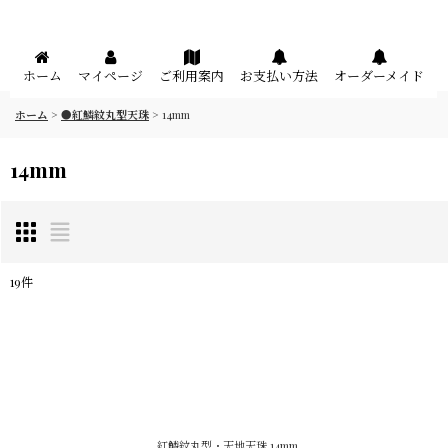
メニュー
ホーム
マイページ
ご利用案内
お支払い方法
オーダーメイド
ホーム
>
●紅鱗紋丸型天珠
>
14mm
14mm
19
件
表示数
:
在庫あり
並び順
:
紅鱗紋丸型・天地天珠 14mm