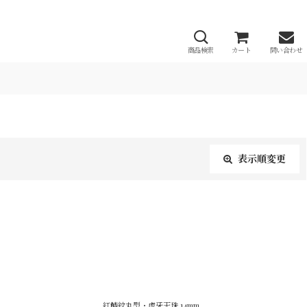
商品検索
カート
問い合わせ
表示順変更
閉じる
紅鱗紋丸型・虎牙天珠 14mm