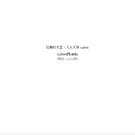
紅鱗紋丸型・大人天珠 14mm
1,000
円
(税別)
(
税込
:
1,100
)
円