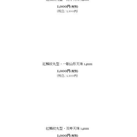
1,000
円
(税別)
(
税込
:
1,100
)
円
紅鱗紋丸型・一眼山形天珠 14mm
1,000
円
(税別)
(
税込
:
1,100
)
円
紅鱗紋丸型・双寿天珠 14mm
1,000
円
(税別)