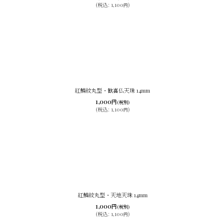
(
税込
:
1,100
)
円
紅鱗紋丸型・歓喜仏天珠 14mm
1,000
円
(税別)
(
税込
:
1,100
)
円
紅鱗紋丸型・天地天珠 14mm
1,000
円
(税別)
(
税込
:
1,100
)
円