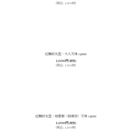
(
税込
:
1,100
)
円
紅鱗紋丸型・大人天珠 14mm
1,000
円
(税別)
(
税込
:
1,100
)
円
紅鱗紋丸型・如意樹（緑度母）天珠 14mm
1,000
円
(税別)
(
税込
:
1,100
)
円