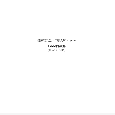
紅鱗紋丸型・三眼天珠・14mm
1,000
円
(税別)
(
税込
:
1,100
)
円