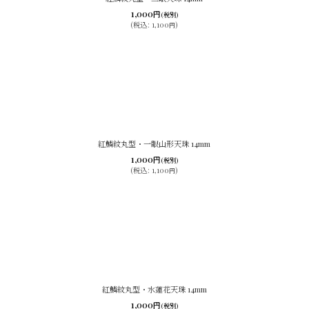
1,000
円
(税別)
絞り込む
(
税込
:
1,100
)
円
紅鱗紋丸型・一眼山形天珠 14mm
1,000
円
(税別)
(
税込
:
1,100
)
円
紅鱗紋丸型・水蓮花天珠 14mm
1,000
円
(税別)