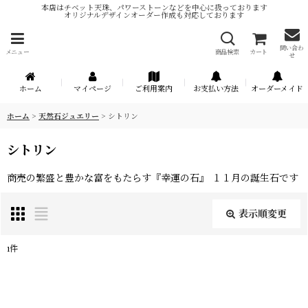
本店はチベット天珠、パワーストーンなどを中心に扱っております
オリジナルデザインオーダー作成も対応しております
問い合わ
メニュー
商品検索
カート
せ
ホーム
マイページ
ご利用案内
お支払い方法
オーダーメイド
ホーム
>
天然石ジュエリー
>
シトリン
シトリン
商売の繁盛と豊かな富をもたらす『幸運の石』 １１月の誕生石です
表示順変更
閉じる
1
件
表示数
:
在庫あり