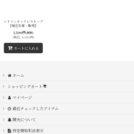
並び順
:
シトリンネックレストップ
【受注生産・販売】
絞り込む
5,500
円
(税別)
(
税込
:
6,050
)
円
カートに入れる
ホーム
ショッピングカート
マイページ
最近チェックしたアイテム
開光について
特定商取引法表示