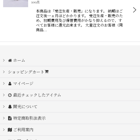
100点
本商品は「受注生産・販売」になります。 納期はご
並び順
:
注文後一ヵ月ほどかかります。 受注生産・販売のた
め、初期費用及び保管費用がかなり抑えるので、す
べてお客様に還元出来ます。 大量注文のお客様（同
商品…
絞り込む
ホーム
ショッピングカート
マイページ
最近チェックしたアイテム
開光について
特定商取引法表示
ご利用案内