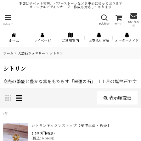
本店はチベット天珠、パワーストーンなどを中心に扱っております
オリジナルデザインオーダー作成も対応しております
問い合わ
メニュー
商品検索
カート
せ
ホーム
マイページ
ご利用案内
お支払い方法
オーダーメイド
ホーム
>
天然石ジュエリー
>
シトリン
シトリン
商売の繁盛と豊かな富をもたらす『幸運の石』 １１月の誕生石です
表示順変更
閉じる
1
件
表示数
:
シトリンネックレストップ【受注生産・販売】
5,500
円
(税別)
(
税込
:
6,050
)
円
在庫あり