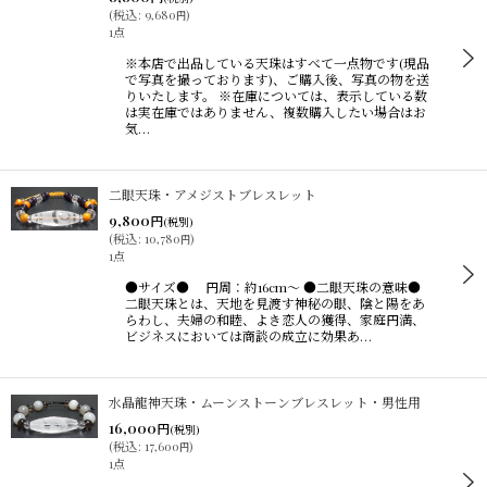
(
税込
:
9,680
)
円
1点
※本店で出品している天珠はすべて一点物です(現品
で写真を撮っております)、ご購入後、写真の物を送
りいたします。 ※在庫については、表示している数
は実在庫ではありません、複数購入したい場合はお
気…
二眼天珠・アメジストブレスレット
9,800
円
(税別)
(
税込
:
10,780
)
円
1点
●サイズ● 円周：約16cm〜 ●二眼天珠の意味●
二眼天珠とは、天地を見渡す神秘の眼、陰と陽をあ
らわし、夫婦の和睦、よき恋人の獲得、家庭円満、
ビジネスにおいては商談の成立に効果あ…
水晶龍神天珠・ムーンストーンブレスレット・男性用
16,000
円
(税別)
(
税込
:
17,600
)
円
1点