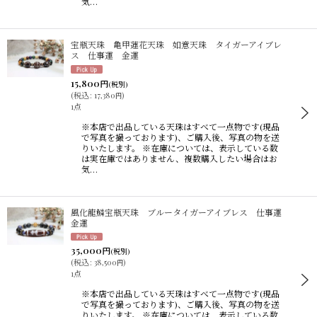
気…
宝瓶天珠 亀甲蓮花天珠 如意天珠 タイガーアイブレ
ス 仕事運 金運
15,800
円
(税別)
(
税込
:
17,380
)
円
1点
※本店で出品している天珠はすべて一点物です(現品
で写真を撮っております)、ご購入後、写真の物を送
りいたします。 ※在庫については、表示している数
は実在庫ではありません、複数購入したい場合はお
気…
風化龍鱗宝瓶天珠 ブルータイガーアイブレス 仕事運
金運
35,000
円
(税別)
(
税込
:
38,500
)
円
1点
※本店で出品している天珠はすべて一点物です(現品
で写真を撮っております)、ご購入後、写真の物を送
りいたします。 ※在庫については、表示している数