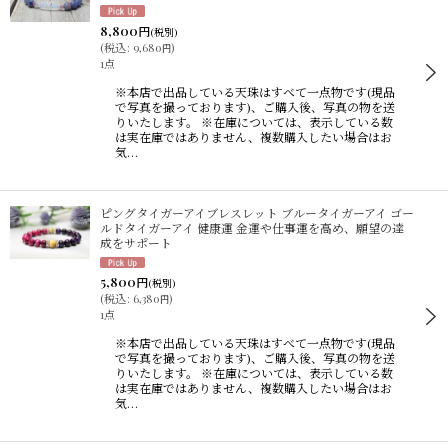
並び順
:
8,800
円
(税別)
(
税込
:
9,680
)
円
1点
絞り込む
※本店で出品している天珠はすべて一点物です(現品
で写真を撮っております)、ご購入後、写真の物を送
りいたします。 ※在庫については、表示している数
は実在庫ではありません、複数購入したい場合はお
気…
ピングタイガーアイブレスレット ブルータイガーアイ ゴー
ルドタイガーアイ 健康運 金運や仕事運を高め、願望の達
成をサポート
5,800
円
(税別)
(
税込
:
6,380
)
円
1点
※本店で出品している天珠はすべて一点物です(現品
で写真を撮っております)、ご購入後、写真の物を送
りいたします。 ※在庫については、表示している数
は実在庫ではありません、複数購入したい場合はお
気…