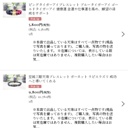
ピングタイガーアイブレスレット ブルータイガーアイ ゴー
ルドタイガーアイ 健康運 金運や仕事運を高め、願望の達
成をサポート
5,800
円
(税別)
(
税込
:
6,380
)
円
1点
※本店で出品している天珠はすべて一点物です(現品
で写真を撮っております)、ご購入後、写真の物を送
りいたします。 ※在庫については、表示している数
は実在庫ではありません、複数購入したい場合はお
気…
至純三眼天珠ブレスレット ガーネット ラピスラズリ 成功
へと導いてくれる
9,800
円
(税別)
(
税込
:
10,780
)
円
1点
※本店で出品している天珠はすべて一点物です(現品
で写真を撮っております)、ご購入後、写真の物を送
りいたします。 ※在庫については、表示している数
は実在庫ではありません、複数購入したい場合はお
気…