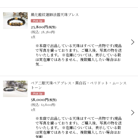
風化龍紋蓮師法器天珠ブレス
25,800
円
(税別)
(
税込
:
28,380
)
円
1点
※本店で出品している天珠はすべて一点物です(現品
で写真を撮っております)、ご購入後、写真の物を送
りいたします。 ※在庫については、表示している数
は実在庫ではありません、複数購入したい場合はお
気…
ペア二眼天珠ペアブレス・黒白石・ペリドット・ムーンス
トーン
58,000
円
(税別)
(
税込
:
63,800
)
円
1点
※本店で出品している天珠はすべて一点物です(現品
で写真を撮っております)、ご購入後、写真の物を送
りいたします。 ※在庫については、表示している数
は実在庫ではありません、複数購入したい場合はお
気軽…