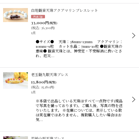
白地観音天珠アクアマリンブレスレット
33,000
円
(税別)
(
税込
:
36,300
)
円
1点
●サイズ● 天珠：38mm×13mm アクアマリン：
10mm×9粒 カット水晶：7mm×10粒 ●観音天珠の
意味● 観音天珠とは、神安定・不安解消に良いとさ
れ、厄災…
老玉髄九眼天珠ブレス
13,800
円
(税別)
(
税込
:
15,180
)
円
1点
※本店で出品している天珠はすべて一点物です(現品
で写真を撮っております)、ご購入後、写真の物を送
りいたします。 ※在庫については、表示している数
は実在庫ではありません、複数購入したい場合はお
気…
至純山形天珠ブレス