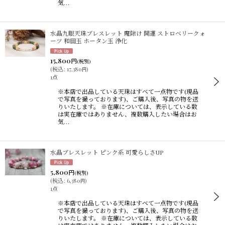
気…
水晶九眼天珠ブレスレット 魔除け 開運 ストロベリークォ
ーツ 和田玉 ホータン玉 浄化
15,800
円
(税別)
(
税込
:
17,380
)
円
1点
※本店で出品している天珠はすべて一点物です(現品
で写真を撮っております)、ご購入後、写真の物を送
りいたします。 ※在庫については、表示している数
は実在庫ではありません、複数購入したい場合はお
気…
水晶ブレスレット ピンク系 可愛らしさUP
5,800
円
(税別)
(
税込
:
6,380
)
円
1点
※本店で出品している天珠はすべて一点物です(現品
で写真を撮っております)、ご購入後、写真の物を送
りいたします。 ※在庫については、表示している数