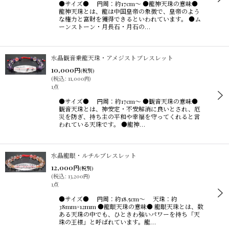
●サイズ● 円周：約17cm〜 ●龍神天珠の意味●
龍神天珠とは、龍は中国皇帝の象徴で、皇帝のよう
な権力と富財を獲得できるといわれています。 ●ム
ーンストーン・月長石・月石の…
水晶観音乗龍天珠・アメジストブレスレット
10,000
円
(税別)
(
税込
:
11,000
)
円
1点
●サイズ● 円周：約17cm〜 ●観音天珠の意味●
観音天珠とは、神安定・不安解消に良いとされ、厄
災を防ぎ、持ち主の平和や幸福を守ってくれると言
われている天珠です。 ●龍神…
水晶龍眼・ルチルブレスレット
12,000
円
(税別)
(
税込
:
13,200
)
円
1点
●サイズ● 円周：約18.5cm〜 天珠：約
38mm×12mm ●龍眼天珠の意味● 龍眼天珠とは、数
ある天珠の中でも、ひときわ強いパワーを持ち「天
珠の王様」と呼ばれています。龍…