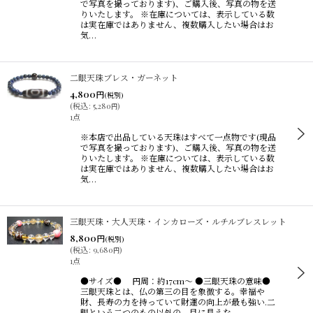
で写真を撮っております)、ご購入後、写真の物を送
りいたします。 ※在庫については、表示している数
は実在庫ではありません、複数購入したい場合はお
気…
二眼天珠ブレス・ガーネット
4,800
円
(税別)
(
税込
:
5,280
)
円
1点
※本店で出品している天珠はすべて一点物です(現品
で写真を撮っております)、ご購入後、写真の物を送
りいたします。 ※在庫については、表示している数
は実在庫ではありません、複数購入したい場合はお
気…
三眼天珠・大人天珠・インカローズ・ルチルブレスレット
8,800
円
(税別)
(
税込
:
9,680
)
円
1点
●サイズ● 円周：約17cm〜 ●三眼天珠の意味●
三眼天珠とは、仏の第三の目を象徴する。幸福や
財、長寿の力を持っていて財運の向上が最も強い.二
眼という二つのもの以外の、目に見えな…