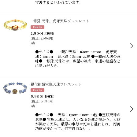
守護するといわれています。
一眼卍天珠、虎牙天珠ブレスレット
2,800
円
(税別)
(
税込
:
3,080
)
円
1点
●サイズ● 一眼卍天珠：16mm×12mm 虎牙天
珠：10mm 黄水晶：8mm×22粒 ●一眼卍天珠の意
味● 一眼卍天珠とは、願望の達成・家運の隆盛など
に効力が大き…
風化龍鱗宝瓶天珠ブレスレット
8,800
円
(税別)
(
税込
:
9,680
)
円
1点
●サイズ● 天珠：13mm×11mm×11粒 ●宝瓶天珠の
意味● 宝瓶天珠とは、大いなる金運が授かり、大財
が築ける天珠。最悪の事態や死から逃れられ、円満
功徳が授かって、何不自由ない…