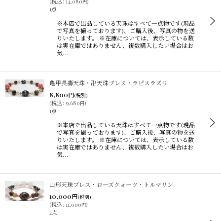
(
税込
:
14,080
)
円
1点
※本店で出品している天珠はすべて一点物です(現品
で写真を撮っております)、ご購入後、写真の物を送
りいたします。 ※在庫については、表示している数
は実在庫ではありません、複数購入したい場合はお
気…
亀甲長壽天珠・卍天珠ブレス・ラピスラズリ
8,800
円
(税別)
(
税込
:
9,680
)
円
1点
※本店で出品している天珠はすべて一点物です(現品
で写真を撮っております)、ご購入後、写真の物を送
りいたします。 ※在庫については、表示している数
は実在庫ではありません、複数購入したい場合はお
気…
山形天珠ブレス・ローズクォーツ・トルマリン
10,000
円
(税別)
(
税込
:
11,000
)
円
2点