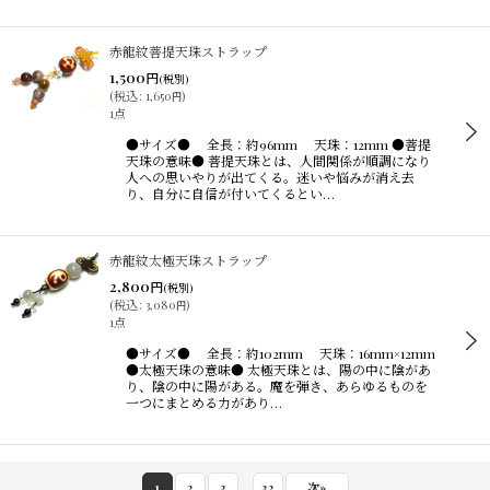
赤龍紋菩提天珠ストラップ
1,500
円
(税別)
(
税込
:
1,650
)
円
1点
●サイズ● 全長：約96mm 天珠：12mm ●菩提
天珠の意味● 菩提天珠とは、人間関係が順調になり
人への思いやりが出てくる。迷いや悩みが消え去
り、自分に自信が付いてくるとい…
赤龍紋太極天珠ストラップ
2,800
円
(税別)
(
税込
:
3,080
)
円
1点
●サイズ● 全長：約102mm 天珠：16mm×12mm
●太極天珠の意味● 太極天珠とは、陽の中に陰があ
り、陰の中に陽がある。魔を弾き、あらゆるものを
一つにまとめる力があり…
...
1
2
3
32
次
»