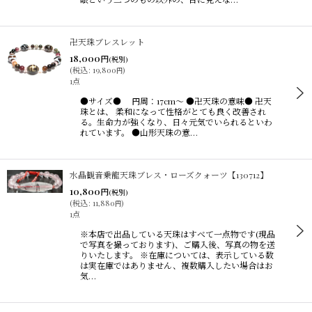
卍天珠ブレスレット
18,000
円
(税別)
(
税込
:
19,800
)
円
1点
●サイズ● 円周：17cm〜 ●卍天珠の意味● 卍天
珠とは、 柔和になって性格がとても良く改善され
る。生命力が強くなり、日々元気でいられるといわ
れています。 ●山形天珠の意…
水晶観音乗龍天珠ブレス・ローズクォーツ【130712】
10,800
円
(税別)
(
税込
:
11,880
)
円
1点
※本店で出品している天珠はすべて一点物です(現品
で写真を撮っております)、ご購入後、写真の物を送
りいたします。 ※在庫については、表示している数
は実在庫ではありません、複数購入したい場合はお
気…