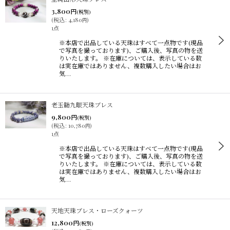
3,800
円
(税別)
(
税込
:
4,180
)
円
1点
※本店で出品している天珠はすべて一点物です(現品
で写真を撮っております)、ご購入後、写真の物を送
りいたします。 ※在庫については、表示している数
は実在庫ではありません、複数購入したい場合はお
気…
老玉髄九眼天珠ブレス
9,800
円
(税別)
(
税込
:
10,780
)
円
1点
※本店で出品している天珠はすべて一点物です(現品
で写真を撮っております)、ご購入後、写真の物を送
りいたします。 ※在庫については、表示している数
は実在庫ではありません、複数購入したい場合はお
気…
天地天珠ブレス・ローズクォーツ
12,800
円
(税別)