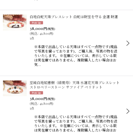
白地白蛇天珠ブレスレット 白蛇は財宝を守る 金運 財運
38,000
円
(税別)
(
税込
:
41,800
)
円
1点
※本店で出品している天珠はすべて一点物です(現品
で写真を撮っております)、ご購入後、写真の物を送
りいたします。 ※在庫については、表示している数
は実在庫ではありません、複数購入したい場合はお
気…
至純白地如意樹（緑度母）天珠 水蓮花天珠ブレスレット
ストロベリーストーン サファイア ペリドット
38,000
円
(税別)
(
税込
:
41,800
)
円
1点
※本店で出品している天珠はすべて一点物です(現品
で写真を撮っております)、ご購入後、写真の物を送
りいたします。 ※在庫については、表示している数
は実在庫ではありません、複数購入したい場合はお