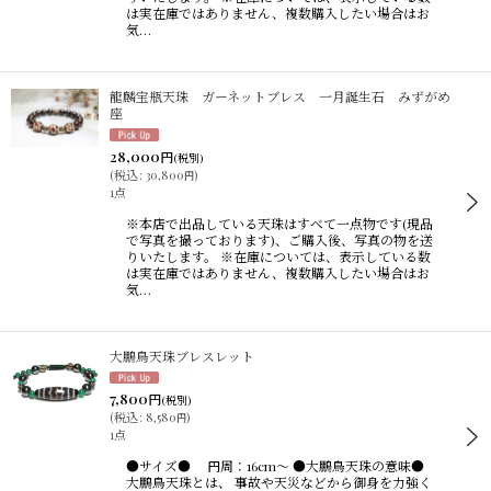
は実在庫ではありません、複数購入したい場合はお
気…
龍麟宝瓶天珠 ガーネットブレス 一月誕生石 みずがめ
座
28,000
円
(税別)
(
税込
:
30,800
)
円
1点
※本店で出品している天珠はすべて一点物です(現品
で写真を撮っております)、ご購入後、写真の物を送
りいたします。 ※在庫については、表示している数
は実在庫ではありません、複数購入したい場合はお
気…
大鵬鳥天珠ブレスレット
7,800
円
(税別)
(
税込
:
8,580
)
円
1点
●サイズ● 円周：16cm〜 ●大鵬鳥天珠の意味●
大鵬鳥天珠とは、 事故や天災などから御身を力強く