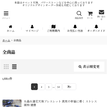
本店はチベット天珠、パワーストーンなどを中心に扱っております
オリジナルデザインオーダー作成も対応しております
問い合わ
メニュー
商品検索
カート
せ
ホーム
マイページ
ご利用案内
お支払い方法
オーダーメイド
ホーム
>
全商品
全商品
表示順変更
閉じる
1,880
件
表示数
:
...
1
2
3
32
次
»
在庫あり
水晶水蓮花天珠ブレスレット 真実の幸福に導く ストレス
緩和 健康