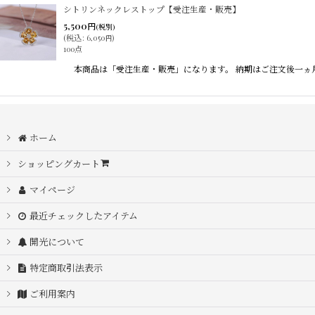
サブカテゴリ
:
シトリンネックレストップ【受注生産・販売】
5,500
円
(税別)
(
税込
:
6,050
)
円
100点
表示数
:
本商品は「受注生産・販売」になります。 納期はご注文後一ヵ
在庫あり
並び順
:
ホーム
ショッピングカート
マイページ
最近チェックしたアイテム
開光について
特定商取引法表示
ご利用案内