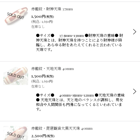
赤龍紋・財神天珠 37mm
1,500
円
(税別)
(
税込
:
1,650
)
円
在庫なし
●サイズ● 37.5mm×13mm ●財神天珠の意味● 財
神天珠とは、財神天珠を持つことにより財神様が降
臨し、あらゆる財をあたえてくれると云われている
天珠です。
赤龍紋・天地天珠 40mm
1,500
円
(税別)
(
税込
:
1,650
)
円
在庫なし
●サイズ● 40mm×15mm×12mm ●天地天珠の意味
● 天地天珠とは、天と地のバランスが調和し、男女
和合や人間関係も円滑になってくるといわれていま
す。
赤龍紋・琵琶観音大黒天天珠 40mm
2,500
円
(税別)