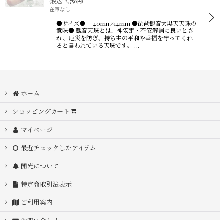
(
税込
:
2,750
)
円
在庫なし
●サイズ● 40mm×14mm ●琵琶観音大黒天天珠の
意味● 観音天珠とは、神安定・不安解消に良いとさ
れ、厄災を防ぎ、持ち主の平和や幸福を守ってくれ
ると言われている天珠です。 …
ホーム
ショッピングカート
マイページ
最近チェックしたアイテム
開光について
特定商取引法表示
ご利用案内