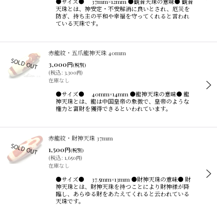
●サイズ● 37mm×12mm ●観音天珠の意味● 観音
並び順
:
天珠とは、神安定・不安解消に良いとされ、厄災を
防ぎ、持ち主の平和や幸福を守ってくれると言われ
ている天珠です。
絞り込む
赤龍紋・五爪龍神天珠 40mm
3,000
円
(税別)
(
税込
:
3,300
)
円
在庫なし
●サイズ● 40mm×14mm ●龍神天珠の意味● 龍
神天珠とは、龍は中国皇帝の象徴で、皇帝のような
権力と富財を獲得できるといわれています。
赤龍紋・財神天珠 37mm
1,500
円
(税別)
(
税込
:
1,650
)
円
在庫なし
●サイズ● 37.5mm×13mm ●財神天珠の意味● 財
神天珠とは、財神天珠を持つことにより財神様が降
臨し、あらゆる財をあたえてくれると云われている
天珠です。