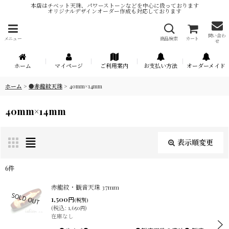
本店はチベット天珠、パワーストーンなどを中心に扱っております
オリジナルデザインオーダー作成も対応しております
問い合わ
メニュー
商品検索
カート
せ
ホーム
マイページ
ご利用案内
お支払い方法
オーダーメイド
ホーム
>
●赤龍紋天珠
>
40mm×14mm
40mm×14mm
表示順変更
閉じる
6
件
表示数
:
赤龍紋・観音天珠 37mm
1,500
円
(税別)
(
税込
:
1,650
)
円
在庫あり
在庫なし