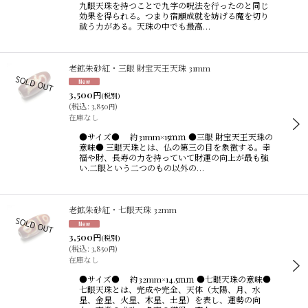
九眼天珠を持つことで九字の呪法を行ったのと同じ
効果を得られる。つまり宿願成就を妨げる魔を切り
祓う力がある。天珠の中でも最高…
老鉱朱砂紅・三眼 財宝天王天珠 31mm
3,500
円
(税別)
(
税込
:
3,850
)
円
在庫なし
●サイズ● 約31mm×15ｍｍ ●三眼 財宝天王天珠の
意味● 三眼天珠とは、仏の第三の目を象徴する。幸
福や財、長寿の力を持っていて財運の向上が最も強
い.二眼という二つのもの以外の…
老鉱朱砂紅・七眼天珠 32mm
3,500
円
(税別)
(
税込
:
3,850
)
円
在庫なし
●サイズ● 約32mm×14.5ｍｍ ●七眼天珠の意味●
七眼天珠とは、完成や完全、天体（太陽、月、水
星、金星、火星、木星、土星）を表し、運勢の向