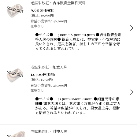
老鉱朱砂紅・吉祥観音金剛杵天珠
9,600
円
(税別)
(
税込
:
10,560
)
円
希望小売価格
:
48,000
円
在庫なし
●サイズ● 31mm×18.5mm×11.5mm ●吉祥観音金剛
杵天珠の意味● 観音天珠とは、神安定・不安解消に
良いとされ、厄災を防ぎ、持ち主の平和や幸福を守
ってくれると言われてい…
老鉱朱砂紅・如意天珠
12,500
円
(税別)
(
税込
:
13,750
)
円
希望小売価格
:
48,000
円
在庫なし
●サイズ● 31.5mm×18mm×11mm ●如意天珠の意
味● 如意天珠とは、意の如く万事がうまく運ぶ霊力
がある。希望や願望が叶えられ、男女運上昇、福財
も招来されるといわれていま…
老鉱朱砂紅・財神天珠