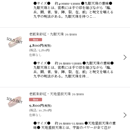
●サイズ● 約40mm×13mm ●九眼天珠の意味●
九眼天珠とは、密教には手で印を結びながら「臨、
兵、闘、者、皆、陣、裂、在、前」と呪文を唱える
九字の呪法がある。九眼天珠を持つこ…
老鉱朱砂紅・九眼天珠 39.5mm
4,800
円
(税別)
(
税込
:
5,280
)
円
在庫なし
●サイズ● 約39.5mm×13mm ●九眼天珠の意味●
九眼天珠とは、密教には手で印を結びながら「臨、
兵、闘、者、皆、陣、裂、在、前」と呪文を唱える
九字の呪法がある。九眼天珠を持…
老鉱朱砂紅・天地星辰天珠 39.5mm
9,800
円
(税別)
(
税込
:
10,780
)
円
在庫なし
●サイズ● 約39.5mm×13.5mm ●天地星辰天珠の意
味● 天地星辰天珠とは、宇宙のパワーが全て注が