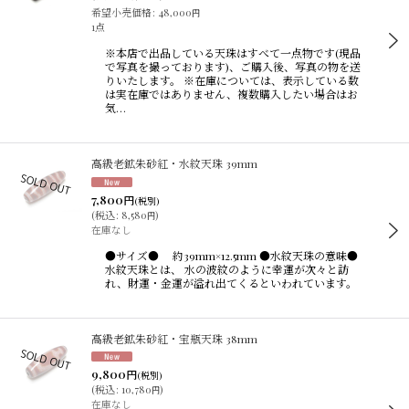
希望小売価格
:
48,000
円
1点
※本店で出品している天珠はすべて一点物です(現品
で写真を撮っております)、ご購入後、写真の物を送
りいたします。 ※在庫については、表示している数
は実在庫ではありません、複数購入したい場合はお
気…
高級老鉱朱砂紅・水紋天珠 39mm
7,800
円
(税別)
(
税込
:
8,580
)
円
在庫なし
●サイズ● 約39mm×12.5mm ●水紋天珠の意味●
水紋天珠とは、 水の波紋のように幸運が次々と訪
れ、財運・金運が溢れ出てくるといわれています。
高級老鉱朱砂紅・宝瓶天珠 38mm
9,800
円
(税別)
(
税込
:
10,780
)
円
在庫なし