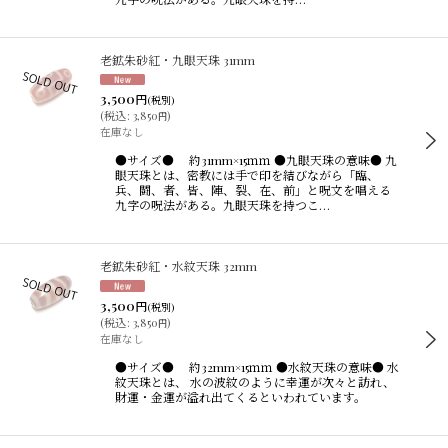
老鉱朱砂紅・九眼天珠 31mm
3,500
円
(税別)
(
税込
:
3,850
)
円
在庫なし
●サイズ● 約31mm×15ｍｍ ●九眼天珠の意味● 九
眼天珠とは、密教には手で印を結びながら「臨、
兵、闘、者、皆、陣、裂、在、前」と呪文を唱える
九字の呪法がある。九眼天珠を持つこ…
老鉱朱砂紅・水紋天珠 32mm
3,500
円
(税別)
(
税込
:
3,850
)
円
在庫なし
●サイズ● 約32mm×15ｍｍ ●水紋天珠の意味● 水
紋天珠とは、 水の波紋のように幸運が次々と訪れ、
財運・金運が溢れ出てくるといわれています。