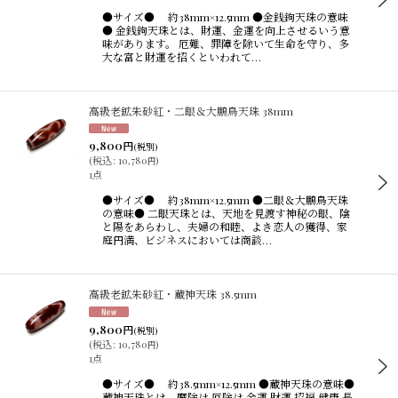
並び順
:
●サイズ● 約38mm×12.5mm ●金銭鉤天珠の意味
● 金銭鉤天珠とは、財運、金運を向上させるいう意
味があります。 厄難、罪障を除いて生命を守り、多
大な富と財運を招くといわれて…
絞り込む
高級老鉱朱砂紅・二眼＆大鵬鳥天珠 38mm
9,800
円
(税別)
(
税込
:
10,780
)
円
1点
●サイズ● 約38mm×12.5mm ●二眼＆大鵬鳥天珠
の意味● 二眼天珠とは、天地を見渡す神秘の眼、陰
と陽をあらわし、夫婦の和睦、よき恋人の獲得、家
庭円満、ビジネスにおいては商談…
高級老鉱朱砂紅・蔵神天珠 38.5mm
9,800
円
(税別)
(
税込
:
10,780
)
円
1点
●サイズ● 約38.5mm×12.5mm ●蔵神天珠の意味●
蔵神天珠とは、魔除け.厄除け.金運.財運.招福.健康.長