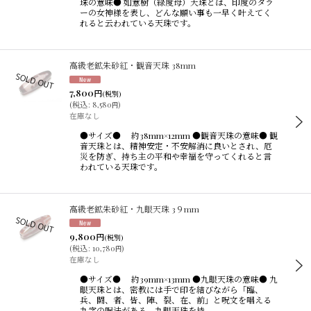
珠の意味● 如意樹（緑度母）天珠とは、印度のタラ
ーの女神様を表し、どんな願い事も一早く叶えてく
れると云われている天珠です。
高級老鉱朱砂紅・観音天珠 38mm
7,800
円
(税別)
(
税込
:
8,580
)
円
在庫なし
●サイズ● 約38mm×12mm ●観音天珠の意味● 観
音天珠とは、精神安定・不安解消に良いとされ、厄
災を防ぎ、持ち主の平和や幸福を守ってくれると言
われている天珠です。
高級老鉱朱砂紅・九眼天珠 3９mm
9,800
円
(税別)
(
税込
:
10,780
)
円
在庫なし
●サイズ● 約39mm×13mm ●九眼天珠の意味● 九
眼天珠とは、密教には手で印を結びながら「臨、
兵、闘、者、皆、陣、裂、在、前」と呪文を唱える
九字の呪法がある。九眼天珠を持…