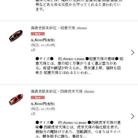
寿などあらゆる災厄から守ってくれると言われてい
ます。
高級老鉱朱砂紅・如意天珠 38mm
9,800
円
(税別)
(
税込
:
10,780
)
円
1点
●サイズ● 約38mm×13mm ●如意天珠の意味● 如
意天珠とは、意の如く万事がうまく運ぶ霊力があ
る。希望や願望が叶えられ、男女運上昇、福財も招
来さ 如意天珠とはれるといわれ…
高級老鉱朱砂紅・四線虎牙天珠 38mm
9,800
円
(税別)
(
税込
:
10,780
)
円
1点
●サイズ● 約38mm×12.5mm ●四線虎牙天珠の意
味● 四線虎牙天珠とは、虎牙天珠の強化版を表す。
最強力の魔除けであり、怨敵調伏、つまりはライバ
ル、競争相手に勝ち、事故を…