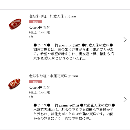
老鉱朱砂紅・如意天珠 31.5mm
5,500
円
(税別)
(
税込
:
6,050
)
円
1点
●サイズ● 約31.5mm×15ｍｍ ●如意天珠の意味●
如意天珠とは、意の如く万事がうまく運ぶ霊力があ
る。希望や願望が叶えられ、男女運上昇、福財も招
来さ 如意天珠とはれるといわれ…
老鉱朱砂紅・水蓮花天珠 32mm
5,500
円
(税別)
(
税込
:
6,050
)
円
1点
●サイズ● 約32mm×15ｍｍ ●水蓮花天珠の意味●
水蓮花天珠とは、泥水の中ででも綺麗な花を咲かす
と云われ、浄化力がことのほか強い天珠です。内面
からの輝きにより、真実の幸福に導…