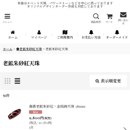
本店はチベット天珠、パワーストーンなどを中心に扱っております
オリジナルデザインオーダー作成も対応しております
問い合わ
メニュー
商品検索
カート
せ
ホーム
マイページ
ご利用案内
お支払い方法
オーダーメイド
ホーム
>
●老鉱朱砂紅天珠
>
老鉱朱砂紅天珠
老鉱朱砂紅天珠
表示順変更
閉じる
56
件
表示数
:
高級老鉱朱砂紅・金銭鉤天珠 38mm
9,800
円
(税別)
在庫あり
(
税込
:
10,780
)
円
1点