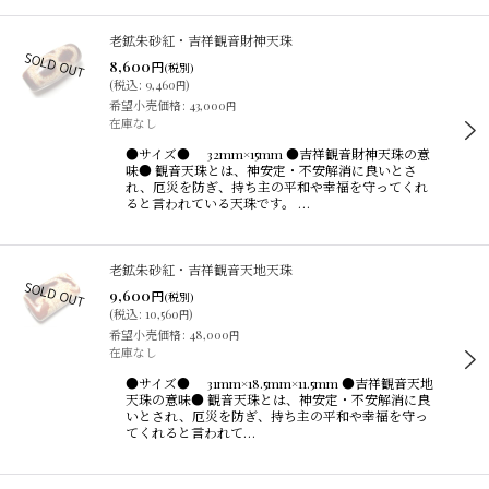
老鉱朱砂紅・吉祥観音財神天珠
8,600
円
(税別)
(
税込
:
9,460
)
円
希望小売価格
:
43,000
円
在庫なし
●サイズ● 32mm×15mm ●吉祥観音財神天珠の意
味● 観音天珠とは、神安定・不安解消に良いとさ
れ、厄災を防ぎ、持ち主の平和や幸福を守ってくれ
ると言われている天珠です。 …
老鉱朱砂紅・吉祥観音天地天珠
9,600
円
(税別)
(
税込
:
10,560
)
円
希望小売価格
:
48,000
円
在庫なし
●サイズ● 31mm×18.5mm×11.5mm ●吉祥観音天地
天珠の意味● 観音天珠とは、神安定・不安解消に良
いとされ、厄災を防ぎ、持ち主の平和や幸福を守っ
てくれると言われて…