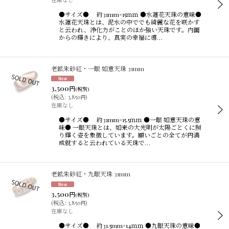
●サイズ● 約31mm×15ｍｍ ●水蓮花天珠の意味●
水蓮花天珠とは、泥水の中ででも綺麗な花を咲かす
と云われ、浄化力がことのほか強い天珠です。内面
からの輝きにより、真実の幸福に導…
老鉱朱砂紅・一眼 如意天珠 31mm
3,500
円
(税別)
(
税込
:
3,850
)
円
在庫なし
●サイズ● 約31mm×15.5ｍｍ ●一眼 如意天珠の意
味● 一眼天珠とは、如来の大光明が太陽ごとくに照
り輝く姿を象徴しています。願いごとの全てが円満
成就すると云われている天珠で…
老鉱朱砂紅・九眼天珠 31mm
3,500
円
(税別)
(
税込
:
3,850
)
円
在庫なし
●サイズ● 約31.5mm×14ｍｍ ●九眼天珠の意味●