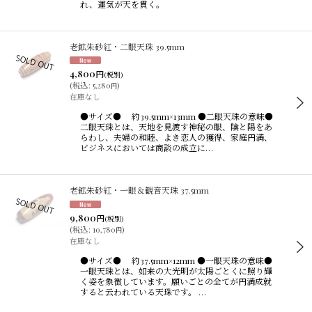
れ、運気が天を貫く。
老鉱朱砂紅・二眼天珠 39.5mm
4,800
円
(税別)
(
税込
:
5,280
)
円
在庫なし
●サイズ● 約39.5mm×13mm ●二眼天珠の意味●
二眼天珠とは、天地を見渡す神秘の眼、陰と陽をあ
らわし、夫婦の和睦、よき恋人の獲得、家庭円満、
ビジネスにおいては商談の成立に…
老鉱朱砂紅・一眼＆観音天珠 37.5mm
9,800
円
(税別)
(
税込
:
10,780
)
円
在庫なし
●サイズ● 約37.5mm×12mm ●一眼天珠の意味●
一眼天珠とは、如来の大光明が太陽ごとくに照り輝
く姿を象徴しています。願いごとの全てが円満成就
すると云われている天珠です。 …