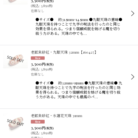
3,500
円
(税別)
(
税込
:
3,850
)
円
在庫なし
●サイズ● 約31.5mm×14.5mm ●九眼天珠の意味●
九眼天珠を持つことで九字の呪法を行ったのと同じ
効果を得られる。つまり宿願成就を妨げる魔を切り
祓う力がある。天珠の中でも…
老鉱朱砂紅・九眼天珠 32mm【160427】
3,500
円
(税別)
(
税込
:
3,850
)
円
在庫なし
●サイズ● 約32mm×15mm ●九眼天珠の意味● 九
眼天珠を持つことで九字の呪法を行ったのと同じ効
果を得られる。つまり宿願成就を妨げる魔を切り祓
う力がある。天珠の中でも最高のパ…
老鉱朱砂紅・水蓮花天珠 31mm
3,500
円
(税別)
(
税込
:
3,850
)
円
在庫なし