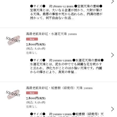
●サイズ● 約38mm×12.5mm ●宝瓶天珠の意味●
宝瓶天珠とは、大いなる金運が授かり、大財が築け
る天珠。最悪の事態や死から逃れられ、円満功徳が
授かって、何不自由ない生活…
高級老鉱朱砂紅・水蓮花天珠 39mm
7,800
円
(税別)
(
税込
:
8,580
)
円
在庫なし
●サイズ● 約39mm×13mm ●水蓮花天珠の意味●
水蓮花天珠とは、泥水の中ででも綺麗な花を咲かす
と云われ、浄化力がことのほか強い天珠です。内面
からの輝きにより、真実の幸福…
高級老鉱朱砂紅・如意樹（緑度母）天珠 39mm
7,800
円
(税別)
(
税込
:
8,580
)
円
在庫なし
●サイズ● 約39mm×13mm ●如意樹（緑度母）天