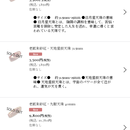
(税別)
(
税込
:
3,850
)
円
在庫なし
●サイズ● 約31.5mm×15ｍｍ ●日月星天珠の意味
● 日月星天珠とは、 陰陽の調和を意味して、苦悩・
苦難を排除し安定した人生を送れ、幸運に導くと言
われている天珠です。
老鉱朱砂紅・天地星辰天珠 31.5mm
3,500
円
(税別)
(
税込
:
3,850
)
円
在庫なし
●サイズ● 約31.5mm×15ｍｍ ●天地星辰天珠の意
味● 天地星辰天珠とは、宇宙のパワーが全て注が
れ、運気が天を貫く。
老鉱朱砂紅・九眼天珠 40mm
9,800
円
(税別)
(
税込
:
10,780
)
円
在庫なし