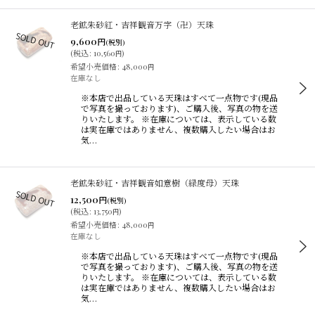
老鉱朱砂紅・吉祥観音万字（卍）天珠
9,600
円
(税別)
(
税込
:
10,560
)
円
希望小売価格
:
48,000
円
在庫なし
※本店で出品している天珠はすべて一点物です(現品
で写真を撮っております)、ご購入後、写真の物を送
りいたします。 ※在庫については、表示している数
は実在庫ではありません、複数購入したい場合はお
気…
老鉱朱砂紅・吉祥観音如意樹（緑度母）天珠
12,500
円
(税別)
(
税込
:
13,750
)
円
希望小売価格
:
48,000
円
在庫なし
※本店で出品している天珠はすべて一点物です(現品
で写真を撮っております)、ご購入後、写真の物を送
りいたします。 ※在庫については、表示している数
は実在庫ではありません、複数購入したい場合はお
気…