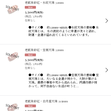
老鉱朱砂紅・水紋天珠 32mm
3,500
円
(税別)
(
税込
:
3,850
)
円
在庫なし
●サイズ● 約32mm×15ｍｍ ●水紋天珠の意味● 水
紋天珠とは、 水の波紋のように幸運が次々と訪れ、
財運・金運が溢れ出てくるといわれています。
老鉱朱砂紅・宝瓶天珠 32mm
3,500
円
(税別)
(
税込
:
3,850
)
円
在庫なし
●サイズ● 約32mm×15ｍｍ ●宝瓶天珠の意味● 宝
瓶天珠とは、大いなる金運が授かり、大財が築ける
天珠。最悪の事態や死から逃れられ、円満功徳が授
かって、何不自由ない生活が叶うと…
老鉱朱砂紅・日月星天珠 31.5mm
3,500
円