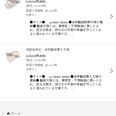
9,600
円
(税別)
(
税込
:
10,560
)
円
希望小売価格
:
48,000
円
在庫なし
●サイズ● 40mm×15mm ●吉祥観音財神天珠の意
味● 観音天珠とは、神安定・不安解消に良いとさ
れ、厄災を防ぎ、持ち主の平和や幸福を守ってくれ
ると言われている天珠です。 …
老鉱朱砂紅・吉祥観音貴人天珠
9,600
円
(税別)
(
税込
:
10,560
)
円
希望小売価格
:
48,000
円
在庫なし
●サイズ● 40.5mm×15mm ●吉祥観音貴人天珠の
意味● 観音天珠とは、神安定・不安解消に良いとさ
れ、厄災を防ぎ、持ち主の平和や幸福を守ってくれ
ると言われている天珠です。 …
ホーム