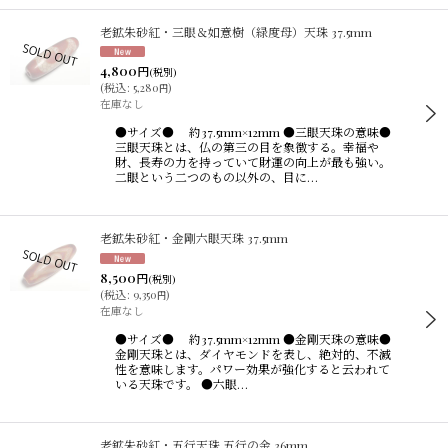
老鉱朱砂紅・三眼＆如意樹（緑度母）天珠 37.5mm
4,800
円
(税別)
(
税込
:
5,280
)
円
在庫なし
●サイズ● 約37.5mm×12mm ●三眼天珠の意味●
三眼天珠とは、仏の第三の目を象徴する。幸福や
財、長寿の力を持っていて財運の向上が最も強い。
二眼という二つのもの以外の、目に…
老鉱朱砂紅・金剛六眼天珠 37.5mm
8,500
円
(税別)
(
税込
:
9,350
)
円
在庫なし
●サイズ● 約37.5mm×12mm ●金剛天珠の意味●
金剛天珠とは、ダイヤモンドを表し、絶対的、不滅
性を意味します。パワー効果が強化すると云われて
いる天珠です。 ●六眼…
老鉱朱砂紅・五行天珠 五行の金 36mm