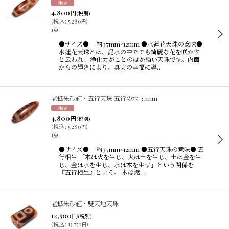
4,800
円
(税別)
(
税込
:
5,280
)
円
1点
●サイズ● 約37mm×12mm ●水蓮花天珠の意味●
水蓮花天珠とは、泥水の中ででも綺麗な花を咲かす
と云われ、浄化力がことのほか強い天珠です。内面
からの輝きにより、真実の幸福に導…
老鉱朱砂紅・五行天珠 五行の水 37mm
4,800
円
(税別)
(
税込
:
5,280
)
円
1点
●サイズ● 約37mm×12mm ●五行天珠の意味● 五
行相生 「木は火を生じ、火は土を生じ、土は金を生
じ、金は水を生じ、水は木を生ず」という関係を
『五行相生』という。 木は燃…
老鉱朱砂紅・雙天地天珠
12,500
円
(税別)
(
税込
:
13,750
)
円