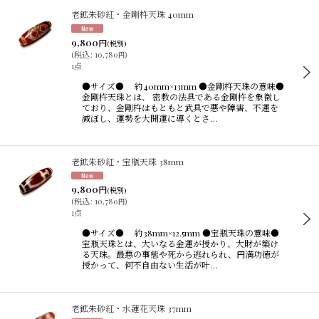
老鉱朱砂紅・金剛杵天珠 40mm
9,800
円
(税別)
(
税込
:
10,780
)
円
1点
●サイズ● 約40mm×13mm ●金剛杵天珠の意味●
金剛杵天珠とは、 密教の法具である金剛杵を象徴し
ており、金剛杵はもともと武具で悪や障害、不運を
滅ぼし、運勢を大開運に導くとさ…
老鉱朱砂紅・宝瓶天珠 38mm
9,800
円
(税別)
(
税込
:
10,780
)
円
1点
●サイズ● 約38mm×12.5mm ●宝瓶天珠の意味●
宝瓶天珠とは、大いなる金運が授かり、大財が築け
る天珠。最悪の事態や死から逃れられ、円満功徳が
授かって、何不自由ない生活が叶…
老鉱朱砂紅・水蓮花天珠 37mm