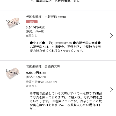
上、事業の成功、名声の獲得、恋人、…
老鉱朱砂紅・六眼天珠 31mm
3,500
円
(税別)
(
税込
:
3,850
)
円
在庫なし
●サイズ● 約31.5mm×15ｍｍ ●六眼天珠の意味●
六眼天珠とは、交通安全、災難を防いで精神力や判
断力持たせてくれるといわれています。
老鉱朱砂紅・金銭鉤天珠
9,600
円
(税別)
(
税込
:
10,560
)
円
希望小売価格
:
48,000
円
在庫なし
※本店で出品している天珠はすべて一点物です(現品
で写真を撮っております)、ご購入後、写真の物を送
りいたします。 ※在庫については、表示している数
は実在庫ではありません、複数購入したい場合はお
気…