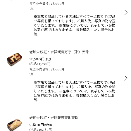
希望小売価格
:
48,000
円
1点
※本店で出品している天珠はすべて一点物です(現品
で写真を撮っております)、ご購入後、写真の物を送
りいたします。 ※在庫については、表示している数
は実在庫ではありません、複数購入したい場合はお
気…
老鉱朱砂紅・吉祥観音万字（卍）天珠
12,500
円
(税別)
(
税込
:
13,750
)
円
希望小売価格
:
48,000
円
1点
※本店で出品している天珠はすべて一点物です(現品
で写真を撮っております)、ご購入後、写真の物を送
りいたします。 ※在庫については、表示している数
は実在庫ではありません、複数購入したい場合はお
気…
老鉱朱砂紅・吉祥観音天地天珠
9,800
円
(税別)
(
税込
:
10,780
)
円