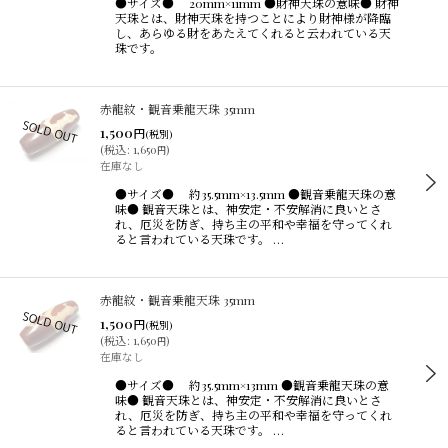
●サイズ● 20mm×11mm ●財神天珠の意味● 財神
並び順
:
天珠とは、財神天珠を持つことにより財神様が降臨
し、あらゆる財をあたえてくれると云われている天
珠です。
絞り込む
赤龍紋・観音乗龍天珠 35mm
1,500
円
(税別)
(
税込
:
1,650
)
円
在庫なし
●サイズ● 約35.5mm×13.5mm ●観音乗龍天珠の意
味● 観音天珠とは、神安定・不安解消に良いとさ
れ、厄災を防ぎ、持ち主の平和や幸福を守ってくれ
ると言われている天珠です。 …
赤龍紋・観音乗龍天珠 35mm
1,500
円
(税別)
(
税込
:
1,650
)
円
在庫なし
●サイズ● 約35.5mm×13mm ●観音乗龍天珠の意
味● 観音天珠とは、神安定・不安解消に良いとさ
れ、厄災を防ぎ、持ち主の平和や幸福を守ってくれ
ると言われている天珠です。 …