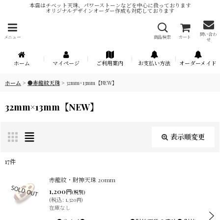
本店はチベット天珠、パワーストーンなどを中心に扱っております
オリジナルデザインオーダー作成も対応しております
問い合わ
メニュー
商品検索
カート
せ
ホーム
マイページ
ご利用案内
お支払い方法
オーダーメイド
ホーム
>
●赤龍紋天珠
>
32mm×13mm【NEW】
32mm×13mm【NEW】
表示順変更
閉じる
17
件
表示数
:
赤龍紋・財神天珠 20mm
1,200
円
(税別)
(
税込
:
1,320
)
円
在庫あり
在庫なし