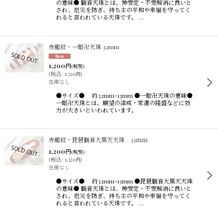
の意味● 観音天珠とは、神安定・不安解消に良いと
され、厄災を防ぎ、持ち主の平和や幸福を守ってく
れると言われている天珠です。 …
赤龍紋・一眼卍天珠 32mm
1,200
円
(税別)
(
税込
:
1,320
)
円
在庫なし
●サイズ● 約32mm×13mm ●一眼卍天珠の意味●
一眼卍天珠とは、願望の達成・家運の隆盛などに効
力が大きいといわれています。
赤龍紋・琵琶観音大黒天天珠 32ｍｍ
1,200
円
(税別)
(
税込
:
1,320
)
円
在庫なし
●サイズ● 約32mm×13mm ●琵琶観音大黒天天珠
の意味● 観音天珠とは、神安定・不安解消に良いと
され、厄災を防ぎ、持ち主の平和や幸福を守ってく
れると言われている天珠です。 …