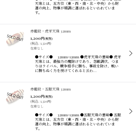
天珠とは、五方位（東・西・南・北・中央）から財
運の向上、物事が順調に運ばれるといわれていま
す。
赤龍紋・虎牙天珠 32mm
1,200
円
(税別)
(
税込
:
1,320
)
円
在庫なし
●サイズ● 32mm×13mm ●虎牙天珠の意味● 虎牙
天珠とは、最強力の魔除けであり、怨敵調伏、つま
りはライバル、競争相手に勝ち、事故を除け、戦い
に勝ちぬく力を授けてくれると云わ…
赤龍紋・五眼天珠 32mm
1,200
円
(税別)
(
税込
:
1,320
)
円
在庫なし
●サイズ● 32mm×13mm ●五眼天珠の意味● 五眼
天珠とは、五方位（東・西・南・北・中央）から財
運の向上、物事が順調に運ばれるといわれていま
す。