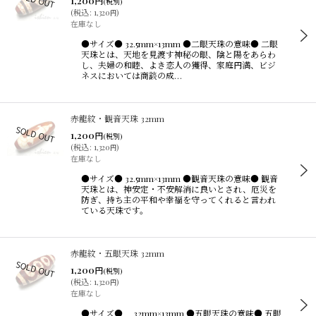
1,200
円
(税別)
(
税込
:
1,320
)
円
在庫なし
●サイズ● 32.5mm×13mm ●二眼天珠の意味● 二眼
天珠とは、天地を見渡す神秘の眼、陰と陽をあらわ
し、夫婦の和睦、よき恋人の獲得、家庭円満、ビジ
ネスにおいては商談の成…
赤龍紋・観音天珠 32mm
1,200
円
(税別)
(
税込
:
1,320
)
円
在庫なし
●サイズ● 32.5mm×13mm ●観音天珠の意味● 観音
天珠とは、神安定・不安解消に良いとされ、厄災を
防ぎ、持ち主の平和や幸福を守ってくれると言われ
ている天珠です。
赤龍紋・五眼天珠 32mm
1,200
円
(税別)
(
税込
:
1,320
)
円
在庫なし
●サイズ● 32mm×13mm ●五眼天珠の意味● 五眼