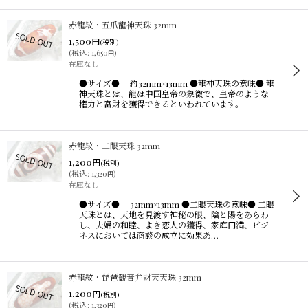
赤龍紋・五爪龍神天珠 32mm
1,500
円
(税別)
(
税込
:
1,650
)
円
在庫なし
●サイズ● 約32mm×13mm ●龍神天珠の意味● 龍
神天珠とは、龍は中国皇帝の象徴で、皇帝のような
権力と富財を獲得できるといわれています。
赤龍紋・二眼天珠 32mm
1,200
円
(税別)
(
税込
:
1,320
)
円
在庫なし
●サイズ● 32mm×13mm ●二眼天珠の意味● 二眼
天珠とは、天地を見渡す神秘の眼、陰と陽をあらわ
し、夫婦の和睦、よき恋人の獲得、家庭円満、ビジ
ネスにおいては商談の成立に効果あ…
赤龍紋・琵琶観音弁財天天珠 32mm
1,200
円
(税別)
(
税込
:
1,320
)
円