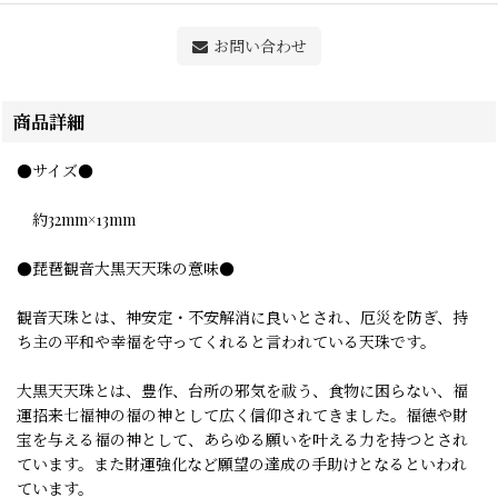
お問い合わせ
商品詳細
●サイズ●
約32mm×13mm
●琵琶観音大黒天天珠の意味●
観音天珠とは、神安定・不安解消に良いとされ、厄災を防ぎ、持
ち主の平和や幸福を守ってくれると言われている天珠です。
大黒天天珠とは、豊作、台所の邪気を祓う、食物に困らない、福
運招来七福神の福の神として広く信仰されてきました。福徳や財
宝を与える福の神として、あらゆる願いを叶える力を持つとされ
ています。また財運強化など願望の達成の手助けとなるといわれ
ています。