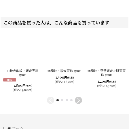
この商品を買った人は、こんな商品も買っています
白地赤龍紋・観音天珠
赤龍紋・観音天珠 37mm
赤龍紋・琵琶観音弁財天天
37mm
珠 32mm
1,500
円
(税別)
1,200
円
(
税込
:
1,650
)
(税別)
円
3,800
円
(
税込
:
1,320
)
(税別)
円
(
税込
:
4,180
)
円
ホーム