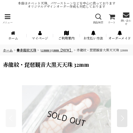
本店はチベット天珠、パワーストーンなどを中心に扱っております
オリジナルデザインオーダー作成も対応しております
問い合わ
メニュー
商品検索
カート
せ
ホーム
マイページ
ご利用案内
お支払い方法
オーダーメイド
ホーム
>
●赤龍紋天珠
>
32mm×13mm【NEW】
>
赤龍紋・琵琶観音大黒天天珠 32mm
赤龍紋・琵琶観音大黒天天珠 32mm