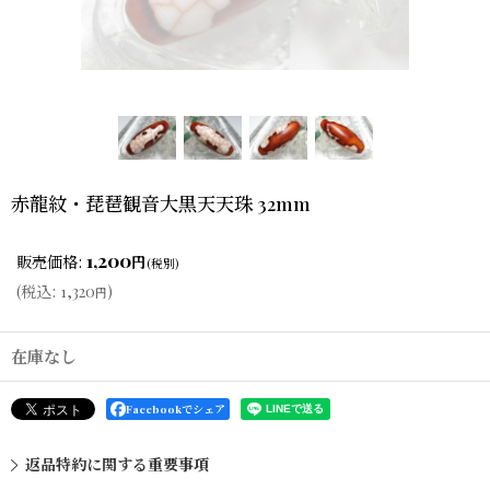
赤龍紋・琵琶観音大黒天天珠 32mm
1,200
販売価格
:
円
(税別)
(
税込
:
1,320
)
円
在庫なし
Facebookでシェア
返品特約に関する重要事項