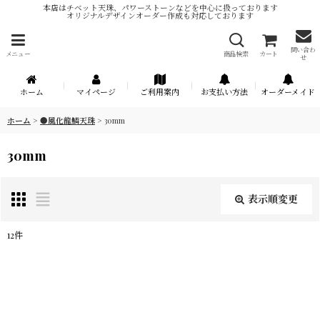
本店はチベット天珠、パワーストーンなどを中心に扱っております
オリジナルデザインオーダー作成も対応しております
問い合わ
メニュー
商品検索
カート
せ
ホーム
マイページ
ご利用案内
お支払い方法
オーダーメイド
ホーム
>
●風化龍鱗天珠
>
30mm
30mm
表示順変更
閉じる
12
件
表示数
:
在庫あり