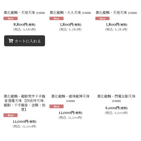
並び順
:
風化龍鱗・天地天珠 30mm
風化龍鱗・大人天珠 30mm
風化龍鱗・天地天珠 30mm
絞り込む
8,800
5,800
5,800
円
円
円
(税別)
(税別)
(税別)
(
税込
:
9,680
)
(
税込
:
6,380
)
(
税込
:
6,380
)
円
円
円
カートに入れる
風化龍鱗・龍眼梵字千手観
風化龍鱗・嬉珠龍神天珠
風化龍鱗・閃電五眼天珠
音菩薩天珠 【四吉祥天珠:
30mm
30mm
龍眼・千手観音・金剛・如
6,000
円
(税別)
意】
12,000
円
(
税込
:
6,600
)
(税別)
円
(
税込
:
13,200
)
円
12,000
円
(税別)
(
税込
:
13,200
)
円