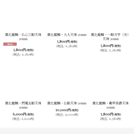
風化龍鱗・仏心三眼天珠
風化龍鱗・大人天珠 30mm
風化龍鱗・一眼万字（卍）
30mm
天珠 30mm
5,800
円
(税別)
5,800
円
(
税込
:
6,380
)
(税別)
円
5,800
円
(
税込
:
6,380
)
(税別)
円
(
税込
:
6,380
)
円
風化龍鱗・閃電五眼天珠
風化龍鱗・仏眼天珠 30mm
風化龍鱗・亀甲長壽天珠
30mm
30mm
10,000
円
(税別)
6,000
5,800
円
円
(税別)
(
税込
:
11,000
)
(税別)
円
(
税込
:
6,600
)
(
税込
:
6,380
)
円
円