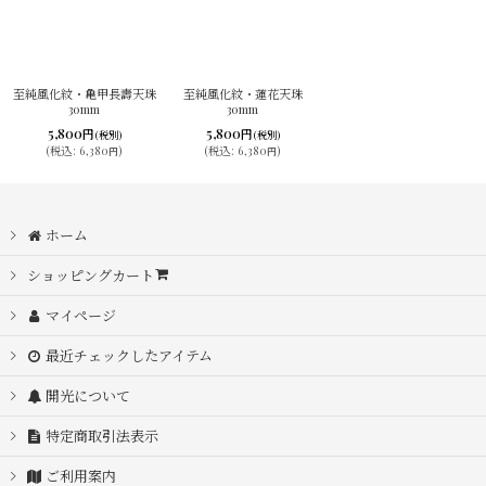
至純風化紋・亀甲長壽天珠
至純風化紋・蓮花天珠
30mm
30mm
5,800
5,800
円
円
(税別)
(税別)
(
税込
:
6,380
)
(
税込
:
6,380
)
円
円
ホーム
ショッピングカート
マイページ
最近チェックしたアイテム
開光について
特定商取引法表示
ご利用案内