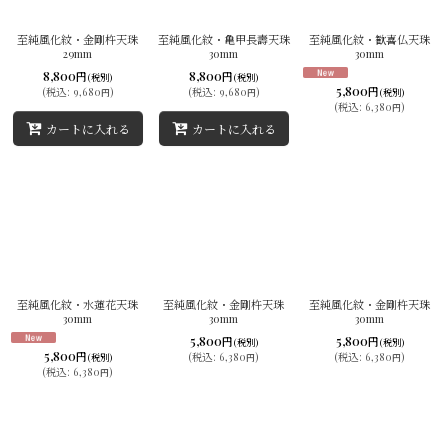
並び順
:
至純風化紋・金剛杵天珠
至純風化紋・亀甲長壽天珠
至純風化紋・歓喜仏天珠
29mm
30mm
30mm
絞り込む
8,800
8,800
円
円
(税別)
(税別)
5,800
円
(
税込
:
9,680
)
(
税込
:
9,680
)
(税別)
円
円
(
税込
:
6,380
)
円
カートに入れる
カートに入れる
至純風化紋・水蓮花天珠
至純風化紋・金剛杵天珠
至純風化紋・金剛杵天珠
30mm
30mm
30mm
5,800
5,800
円
円
(税別)
(税別)
5,800
円
(
税込
:
6,380
)
(
税込
:
6,380
)
(税別)
円
円
(
税込
:
6,380
)
円