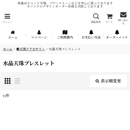
本店はチベット天珠、パワーストーンなどを中心に扱っております
オリジナルデザインオーダー作成も対応しております
問い合わ
メニュー
商品検索
カート
せ
ホーム
マイページ
ご利用案内
お支払い方法
オーダーメイド
ホーム
>
●天珠アクセサリー
>
水晶天珠ブレスレット
水晶天珠ブレスレット
表示順変更
閉じる
13
件
表示数
:
在庫あり