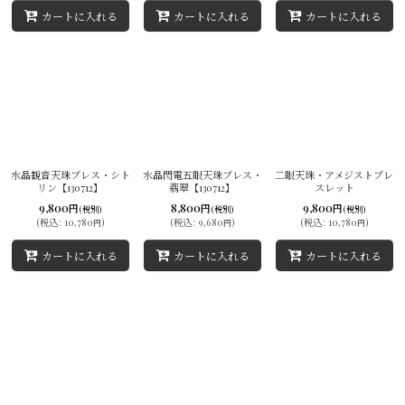
カートに入れる
カートに入れる
カートに入れる
水晶観音天珠ブレス・シト
水晶閃電五眼天珠ブレス・
二眼天珠・アメジストブレ
リン【130712】
翡翠【130712】
スレット
9,800
8,800
9,800
円
円
円
(税別)
(税別)
(税別)
(
税込
:
10,780
)
(
税込
:
9,680
)
(
税込
:
10,780
)
円
円
円
カートに入れる
カートに入れる
カートに入れる