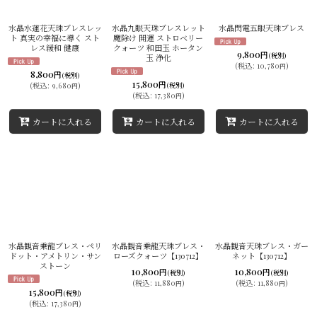
並び順
:
水晶水蓮花天珠ブレスレッ
水晶九眼天珠ブレスレット
水晶閃電五眼天珠ブレス
ト 真実の幸福に導く スト
魔除け 開運 ストロベリー
レス緩和 健康
クォーツ 和田玉 ホータン
絞り込む
9,800
円
(税別)
玉 浄化
(
税込
:
10,780
)
円
8,800
円
(税別)
15,800
円
(
税込
:
9,680
)
(税別)
円
(
税込
:
17,380
)
円
カートに入れる
カートに入れる
カートに入れる
水晶観音乗龍ブレス・ペリ
水晶観音乗龍天珠ブレス・
水晶観音天珠ブレス・ガー
ドット・アメトリン・サン
ローズクォーツ【130712】
ネット【130712】
ストーン
10,800
10,800
円
円
(税別)
(税別)
(
税込
:
11,880
)
(
税込
:
11,880
)
円
円
15,800
円
(税別)
(
税込
:
17,380
)
円