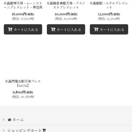
水晶龍神天珠・ムーンスト
水晶観音乗龍天珠・アメジ
水晶龍眼・ルチルブレスレ
ーンブレスレット・男性用
ストブレスレット
ット
16,000
10,000
12,000
円
円
円
(税別)
(税別)
(税別)
(
税込
:
17,600
)
(
税込
:
11,000
)
(
税込
:
13,200
)
円
円
円
カートに入れる
カートに入れる
カートに入れる
水晶閃電五眼天珠ブレス
【130712】
9,800
円
(税別)
(
税込
:
10,780
)
円
ホーム
ショッピングカート