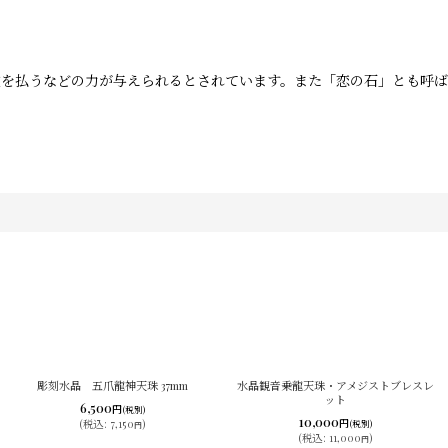
霊を払うなどの力が与えられるとされています。また「恋の石」とも呼
彫刻水晶 五爪龍神天珠 37mm
水晶観音乗龍天珠・アメジストブレスレ
ット
6,500
円
(税別)
10,000
円
(
税込
:
7,150
)
(税別)
円
(
税込
:
11,000
)
円