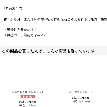
6月の誕生石
古くから月、または月の神が宿る神聖な石と考えられ予知能力、悪
◦感受性を豊かにする
◦直感力、予知能力を与える
この商品を買った人は、こんな商品も買っています
水晶九眼天珠 ブレスレット
卍天珠ブレスレット
18,000
円
(税別)
10,800
(
税込
:
19,800
)
円
円
(税別)
(
税込
:
11,880
)
円