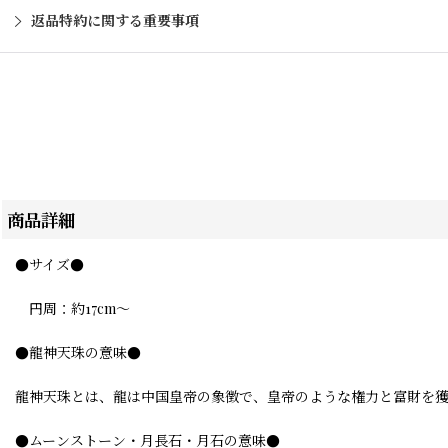
返品特約に関する重要事項
商品詳細
●サイズ●
円周：約17cm〜
●龍神天珠の意味●
龍神天珠とは、龍は中国皇帝の象徴で、皇帝のような権力と富財を
●ムーンストーン・月長石・月石の意味●