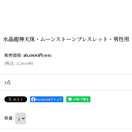
水晶龍神天珠・ムーンストーンブレスレット・男性用
16,000
販売価格
:
円
(税別)
(
税込
:
17,600
)
円
1点
Facebookでシェア
数量
: