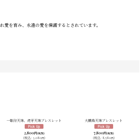
ばれ愛を育み、永遠の愛を保護するとされています。
一眼卍天珠、虎牙天珠ブレスレット
大鵬鳥天珠ブレスレット
2,800
7,800
円
円
(税別)
(税別)
(
税込
:
3,080
)
(
税込
:
8,580
)
円
円