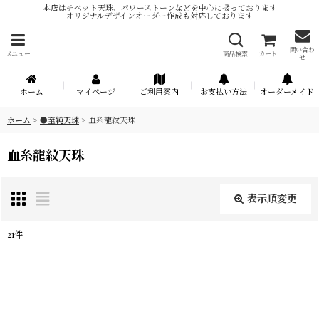
本店はチベット天珠、パワーストーンなどを中心に扱っております
オリジナルデザインオーダー作成も対応しております
問い合わ
メニュー
商品検索
カート
せ
ホーム
マイページ
ご利用案内
お支払い方法
オーダーメイド
ホーム
>
●至純天珠
>
血糸龍紋天珠
血糸龍紋天珠
表示順変更
閉じる
21
件
表示数
:
在庫あり