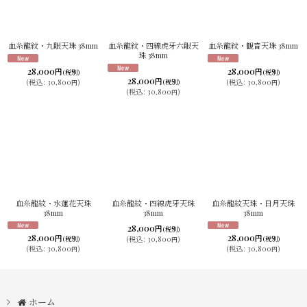
血糸龍紋・九眼天珠 38mm
血糸龍紋・四線虎牙六眼天
血糸龍紋・観音天珠 38mm
珠 38mm
28,000
28,000
円
円
(税別)
(税別)
28,000
円
(
税込
:
30,800
)
(税別)
(
税込
:
30,800
)
円
円
(
税込
:
30,800
)
円
血糸龍紋・水蓮花天珠
血糸龍紋・四線虎牙天珠
血糸龍紋天珠・日月天珠
38mm
38mm
38mm
28,000
円
(税別)
28,000
28,000
円
円
(
税込
:
30,800
)
(税別)
(税別)
円
(
税込
:
30,800
)
(
税込
:
30,800
)
円
円
ホーム