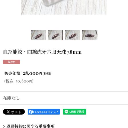
血糸龍紋・四線虎牙六眼天珠 38mm
28,000
販売価格
:
円
(税別)
(
税込
:
30,800
)
円
在庫なし
Facebookでシェア
返品特約に関する重要事項