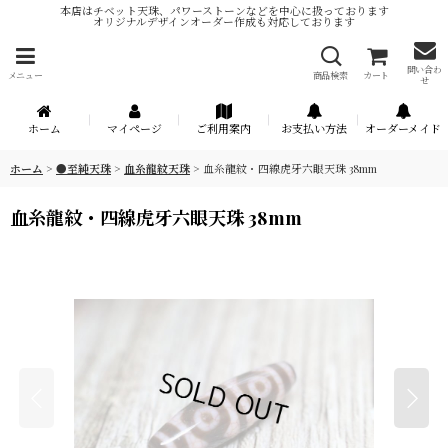
本店はチベット天珠、パワーストーンなどを中心に扱っております
オリジナルデザインオーダー作成も対応しております
問い合わ
メニュー
商品検索
カート
せ
ホーム
マイページ
ご利用案内
お支払い方法
オーダーメイド
ホーム
>
●至純天珠
>
血糸龍紋天珠
>
血糸龍紋・四線虎牙六眼天珠 38mm
血糸龍紋・四線虎牙六眼天珠 38mm