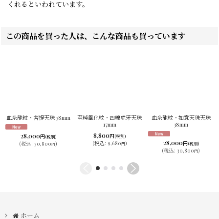
くれるといわれています。
この商品を買った人は、こんな商品も買っています
血糸龍紋・菩提天珠 38mm
至純風化紋・四線虎牙天珠
血糸龍紋・如意天珠天珠
17mm
38mm
8,800
28,000
円
円
(税別)
(税別)
28,000
円
(
税込
:
9,680
)
(
税込
:
30,800
)
(税別)
円
円
(
税込
:
30,800
)
円
ホーム