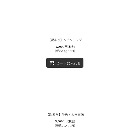
【訳あり】ルチルトップ
3,000
円
(税別)
(
税込
:
3,300
)
円
カートに入れる
【訳あり】牛角・太極天珠
5,000
円
(税別)
(
税込
:
5,500
)
円