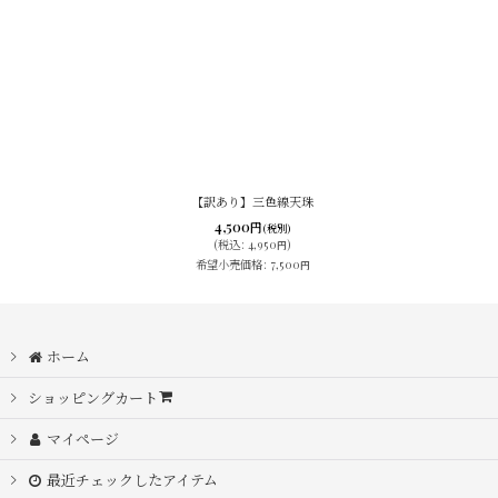
【訳あり】三色線天珠
4,500
円
(税別)
(
税込
:
4,950
)
円
希望小売価格
:
7,500
円
ホーム
ショッピングカート
マイページ
最近チェックしたアイテム