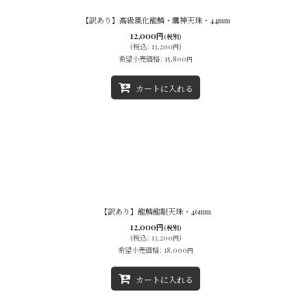
【訳あり】高級風化龍鱗・鷹神天珠・44mm
12,000
円
(税別)
(
税込
:
13,200
)
円
希望小売価格
:
15,800
円
カートに入れる
【訳あり】龍鱗龍眼天珠・46mm
12,000
円
(税別)
(
税込
:
13,200
)
円
希望小売価格
:
18,000
円
カートに入れる