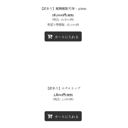
【訳あり】龍鱗龍眼天珠・46mm
18,000
円
(税別)
(
税込
:
19,800
)
円
希望小売価格
:
38,000
円
カートに入れる
【訳あり】ルチルトップ
2,800
円
(税別)
(
税込
:
3,080
)
円
カートに入れる