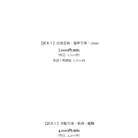
【訳あり】白地至純・福寿天珠・37mm
5,000
円
(税別)
(
税込
:
5,500
)
円
希望小売価格
:
6,800
円
【訳あり】羊眼天珠・板珠・龍鱗
4,000
円
(税別)
(
税込
:
4,400
)
円