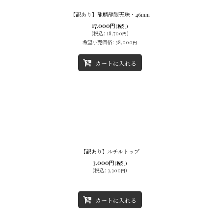
【訳あり】龍鱗龍眼天珠・46mm
17,000
円
(税別)
絞り込む
(
税込
:
18,700
)
円
希望小売価格
:
38,000
円
カートに入れる
【訳あり】ルチルトップ
3,000
円
(税別)
(
税込
:
3,300
)
円
カートに入れる