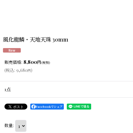
風化龍鱗・天地天珠 30mm
8,800
販売価格
:
円
(税別)
(
税込
:
9,680
)
円
1点
Facebookでシェア
数量
: