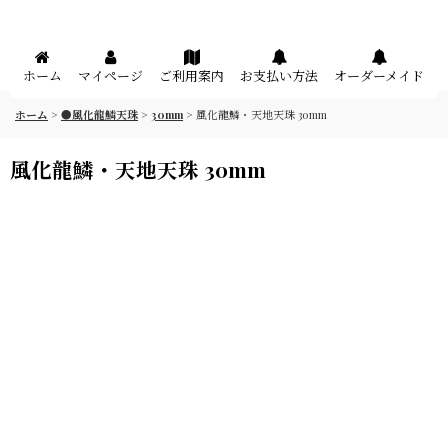
メニュー
ホーム
マイページ
ご利用案内
お支払い方法
オーダーメイド
ホーム
>
●風化龍鱗天珠
>
30mm
>
風化龍鱗・天地天珠 30mm
風化龍鱗・天地天珠 30mm