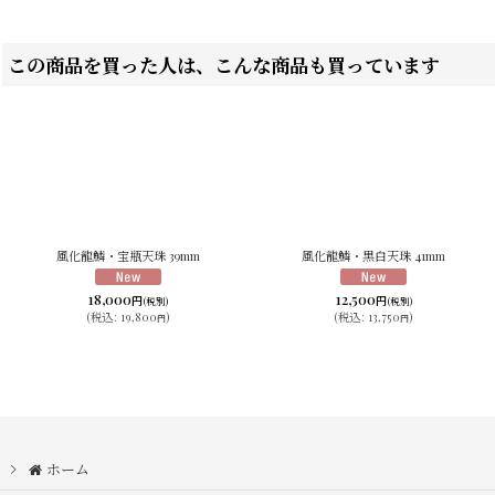
この商品を買った人は、こんな商品も買っています
風化龍鱗・宝瓶天珠 39mm
風化龍鱗・黒白天珠 41mm
18,000
12,500
円
円
(税別)
(税別)
(
税込
:
19,800
)
(
税込
:
13,750
)
円
円
ホーム