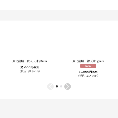
風化龍鱗・貴人天珠 58mm
風化龍鱗・線天珠 47mm
35,000
円
(税別)
45,000
(
税込
:
38,500
)
円
円
(税別)
(
税込
:
49,500
)
円