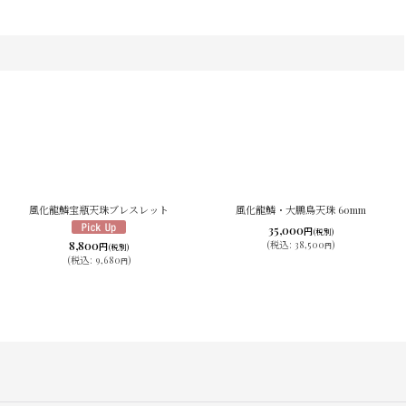
風化龍鱗宝瓶天珠ブレスレット
風化龍鱗・大鵬鳥天珠 60mm
35,000
円
(税別)
8,800
(
税込
:
38,500
)
円
円
(税別)
(
税込
:
9,680
)
円