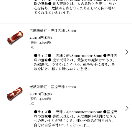
珠の意味● 貴人天珠とは、人の勇敢さを表し、強い
心を持ち、危険から身を守ったり正しい方向へ導い
てくれるといわれます。
老鉱朱砂紅・虎牙天珠 28mm
4,200
円
(税別)
(
税込
:
4,620
)
円
1点
●サイズ● 天珠：約28mm×10mm×8mm ●虎牙天
珠の意味● 虎牙天珠とは、最強力の魔除けであり、
怨敵調伏、つまりはライバル、競争相手に勝ち、事
故を除け、戦いに勝ちぬく力を授…
老鉱朱砂紅・菩提天珠 28mm
4,200
円
(税別)
(
税込
:
4,620
)
円
1点
●サイズ● 天珠：約28mm×10mm×8mm ●菩提天
珠の意味● 菩提天珠とは、人間関係が順調になり人
への思いやりが出てくる。迷いや悩みが消え去り、
自分に自信が付いてくるといわれ…