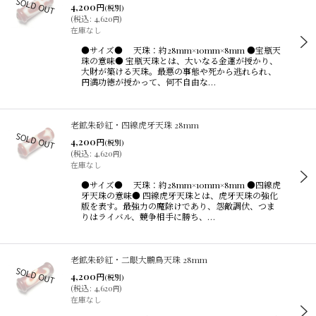
4,200
円
(税別)
(
税込
:
4,620
)
円
在庫なし
●サイズ● 天珠：約28mm×10mm×8mm ●宝瓶天
珠の意味● 宝瓶天珠とは、大いなる金運が授かり、
大財が築ける天珠。最悪の事態や死から逃れられ、
円満功徳が授かって、何不自由な…
老鉱朱砂紅・四線虎牙天珠 28mm
4,200
円
(税別)
(
税込
:
4,620
)
円
在庫なし
●サイズ● 天珠：約28mm×10mm×8mm ●四線虎
牙天珠の意味● 四線虎牙天珠とは、虎牙天珠の強化
版を表す。最強力の魔除けであり、怨敵調伏、つま
りはライバル、競争相手に勝ち、…
老鉱朱砂紅・二眼大鵬鳥天珠 28mm
4,200
円
(税別)
(
税込
:
4,620
)
円
在庫なし