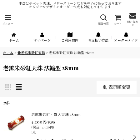
本店はチベット天珠、パワーストーンなどを中心に扱っております
オリジナルデザインオーダー作成も対応しております
問い合わ
メニュー
商品検索
カート
せ
ホーム
マイページ
ご利用案内
お支払い方法
オーダーメイド
ホーム
>
●老鉱朱砂紅天珠
>
老鉱朱砂紅天珠 法輪型 28mm
老鉱朱砂紅天珠 法輪型 28mm
表示順変更
閉じる
25
件
表示数
:
老鉱朱砂紅・貴人天珠 28mm
4,200
円
(税別)
(
税込
:
4,620
)
円
在庫あり
1点