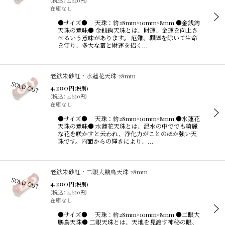
(
税込
:
4,620
)
円
在庫なし
●サイズ● 天珠：約28mm×10mm×8mm ●金銭鉤
天珠の意味● 金銭鉤天珠とは、財運、金運を向上さ
せるいう意味があります。 厄難、罪障を除いて生命
を守り、多大な富と財運を招く…
老鉱朱砂紅・水蓮花天珠 28mm
4,200
円
(税別)
(
税込
:
4,620
)
円
在庫なし
●サイズ● 天珠：約28mm×10mm×8mm ●水蓮花
天珠の意味● 水蓮花天珠とは、泥水の中ででも綺麗
な花を咲かすと云われ、浄化力がことのほか強い天
珠です。内面からの輝きにより、…
老鉱朱砂紅・二眼大鵬鳥天珠 28mm
4,200
円
(税別)
(
税込
:
4,620
)
円
在庫なし
●サイズ● 天珠：約28mm×10mm×8mm ●二眼大
鵬鳥天珠● 二眼天珠とは、天地を見渡す神秘の眼、