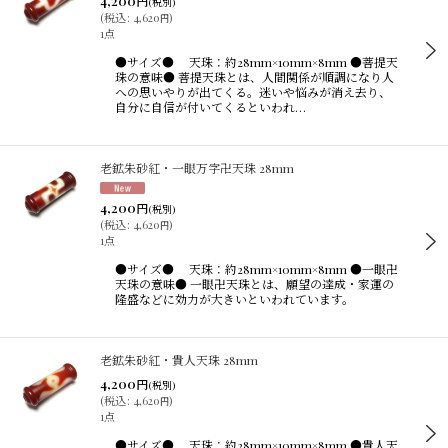
4,200
円
(税別)
(
税込
:
4,620
)
円
1点
●サイズ● 天珠：約28mm×10mm×8mm ●菩提天
珠の意味● 菩提天珠とは、人間関係が順調になり人
への思いやりが出てくる。迷いや悩みが消え去り、
自分に自信が付いてくるといわれ…
老鉱朱砂紅・一眼万字卍天珠 28mm
4,200
円
(税別)
(
税込
:
4,620
)
円
1点
●サイズ● 天珠：約28mm×10mm×8mm ●一眼卍
天珠の意味● 一眼卍天珠とは、願望の達成・家運の
隆盛などに効力が大きいといわれています。
老鉱朱砂紅・貴人天珠 28mm
4,200
円
(税別)
(
税込
:
4,620
)
円
1点
●サイズ● 天珠：約28mm×10mm×8mm ●貴人天