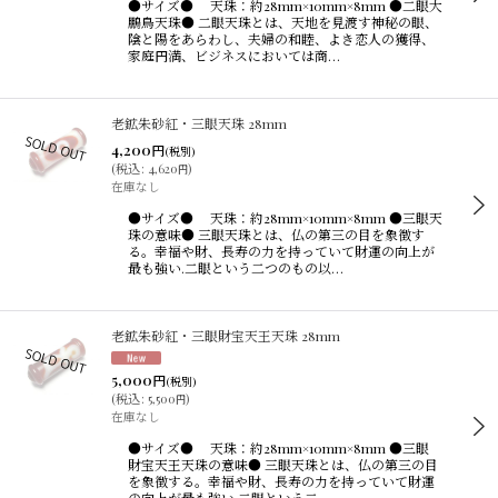
●サイズ● 天珠：約28mm×10mm×8mm ●二眼大
鵬鳥天珠● 二眼天珠とは、天地を見渡す神秘の眼、
陰と陽をあらわし、夫婦の和睦、よき恋人の獲得、
家庭円満、ビジネスにおいては商…
老鉱朱砂紅・三眼天珠 28mm
4,200
円
(税別)
(
税込
:
4,620
)
円
在庫なし
●サイズ● 天珠：約28mm×10mm×8mm ●三眼天
珠の意味● 三眼天珠とは、仏の第三の目を象徴す
る。幸福や財、長寿の力を持っていて財運の向上が
最も強い.二眼という二つのもの以…
老鉱朱砂紅・三眼財宝天王天珠 28mm
5,000
円
(税別)
(
税込
:
5,500
)
円
在庫なし
●サイズ● 天珠：約28mm×10mm×8mm ●三眼
財宝天王天珠の意味● 三眼天珠とは、仏の第三の目
を象徴する。幸福や財、長寿の力を持っていて財運
の向上が最も強い.二眼という二…