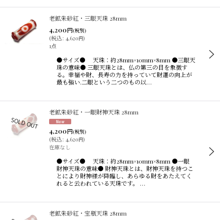
老鉱朱砂紅・三眼天珠 28mm
4,200
円
(税別)
(
税込
:
4,620
)
円
1点
●サイズ● 天珠：約28mm×10mm×8mm ●三眼天
珠の意味● 三眼天珠とは、仏の第三の目を象徴す
る。幸福や財、長寿の力を持っていて財運の向上が
最も強い.二眼という二つのもの以…
老鉱朱砂紅・一眼財神天珠 28mm
4,200
円
(税別)
(
税込
:
4,620
)
円
在庫なし
●サイズ● 天珠：約28mm×10mm×8mm ●一眼
財神天珠の意味● 財神天珠とは、財神天珠を持つこ
とにより財神様が降臨し、あらゆる財をあたえてく
れると云われている天珠です。 …
老鉱朱砂紅・宝瓶天珠 28mm