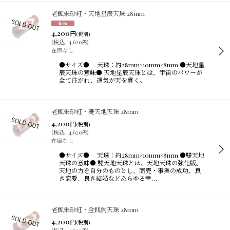
老鉱朱砂紅・天地星辰天珠 28mm
4,200
円
(税別)
(
税込
:
4,620
)
円
在庫なし
●サイズ● 天珠：約28mm×10mm×8mm ●天地星
辰天珠の意味● 天地星辰天珠とは、宇宙のパワーが
全て注がれ、運気が天を貫く。
老鉱朱砂紅・雙天地天珠 28mm
4,200
円
(税別)
(
税込
:
4,620
)
円
在庫なし
●サイズ● 天珠：約28mm×10mm×8mm ●雙天地
天珠の意味● 雙天地天珠とは、天地天珠の強化版。
天地の力を自分のものとし、商売・事業の成功、良
き恋愛、良き結婚などあらゆる幸…
老鉱朱砂紅・金銭鉤天珠 28mm
4,200
円
(税別)