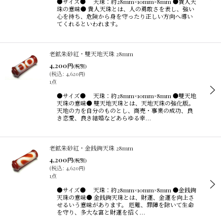
●サイズ● 天珠：約28mm×10mm×8mm ●貴人天
並び順
:
珠の意味● 貴人天珠とは、人の勇敢さを表し、強い
心を持ち、危険から身を守ったり正しい方向へ導い
てくれるといわれます。
絞り込む
老鉱朱砂紅・雙天地天珠 28mm
4,200
円
(税別)
(
税込
:
4,620
)
円
1点
●サイズ● 天珠：約28mm×10mm×8mm ●雙天地
天珠の意味● 雙天地天珠とは、天地天珠の強化版。
天地の力を自分のものとし、商売・事業の成功、良
き恋愛、良き結婚などあらゆる幸…
老鉱朱砂紅・金銭鉤天珠 28mm
4,200
円
(税別)
(
税込
:
4,620
)
円
1点
●サイズ● 天珠：約28mm×10mm×8mm ●金銭鉤
天珠の意味● 金銭鉤天珠とは、財運、金運を向上さ
せるいう意味があります。 厄難、罪障を除いて生命
を守り、多大な富と財運を招く…