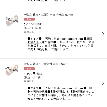
老鉱朱砂紅・三眼財宝天王天珠 28mm
5,000
円
(税別)
(
税込
:
5,500
)
円
在庫なし
●サイズ● 天珠：約28mm×10mm×8mm ●三眼
財宝天王天珠の意味● 三眼天珠とは、仏の第三の目
を象徴する。幸福や財、長寿の力を持っていて財運
の向上が最も強い.二眼という二…
老鉱朱砂紅・一眼財神天珠 28mm
4,200
円
(税別)
(
税込
:
4,620
)
円
在庫なし
●サイズ● 天珠：約28mm×10mm×8mm ●一眼
財神天珠の意味● 財神天珠とは、財神天珠を持つこ
とにより財神様が降臨し、あらゆる財をあたえてく
れると云われている天珠です。 …