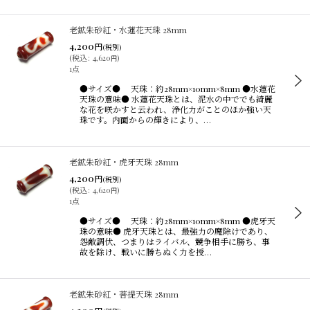
老鉱朱砂紅・水蓮花天珠 28mm
4,200
円
(税別)
(
税込
:
4,620
)
円
1点
●サイズ● 天珠：約28mm×10mm×8mm ●水蓮花
天珠の意味● 水蓮花天珠とは、泥水の中ででも綺麗
な花を咲かすと云われ、浄化力がことのほか強い天
珠です。内面からの輝きにより、…
老鉱朱砂紅・虎牙天珠 28mm
4,200
円
(税別)
(
税込
:
4,620
)
円
1点
●サイズ● 天珠：約28mm×10mm×8mm ●虎牙天
珠の意味● 虎牙天珠とは、最強力の魔除けであり、
怨敵調伏、つまりはライバル、競争相手に勝ち、事
故を除け、戦いに勝ちぬく力を授…
老鉱朱砂紅・菩提天珠 28mm