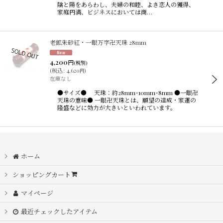
陰と陽をあらわし、夫婦の和睦、よき恋人の獲得、
家庭円満、ビジネスにおいては商…
老鉱朱砂紅・一眼万字卍天珠 28mm
4,200
円
(税別)
(
税込
:
4,620
)
円
在庫なし
●サイズ● 天珠：約28mm×10mm×8mm ●一眼卍
天珠の意味● 一眼卍天珠とは、願望の達成・家運の
隆盛などに効力が大きいといわれています。
ホーム
ショッピングカート
マイページ
最近チェックしたアイテム