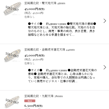
至純風化紋・雙天地天珠 45mm
45,000
円
(税別)
(
税込
:
49,500
)
円
在庫なし
●サイズ● 約45mm×13mm ●雙天地天珠の意味●
雙天地天珠とは、天地天珠の強化版。天地の力を自
分のものとし、商売・事業の成功、良き恋愛、良き
結婚などあらゆる幸運を掴ませて…
至純風化紋・金剛虎牙蓮花天珠 44mm
45,000
円
(税別)
(
税込
:
49,500
)
円
在庫なし
●サイズ● 約44mm×13mm ●金剛虎牙蓮花天珠の
意味● 金剛虎牙蓮花天珠とは、心身は清らかにな
り、家庭や隣人、会社等での人間関係は円満になっ
ていく商売やビジネス・仕事が好調…
至純風化紋・九眼天珠 38mm
6,500
円
(税別)