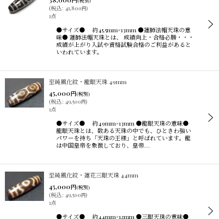
円
(税別)
(
税込
:
41,800
)
円
在庫あり
1点
●サイズ● 約45.5mm×13mm ●蓮師法帽天珠の意
並び順
:
味● 蓮師法帽天珠とは、 成績向上・合格必勝・・・
成績が上がり入試や資格試験合格のご利益があると
いわれています。
絞り込む
至純風化紋・龍眼天珠 49mm
45,000
円
(税別)
(
税込
:
49,500
)
円
1点
●サイズ● 約49mm×13mm ●龍眼天珠の意味●
龍眼天珠とは、数ある天珠の中でも、ひときわ強い
パワーを持ち「天珠の王様」と呼ばれています。龍
は中国皇帝を象徴しており、皇帝…
至純風化紋・蓮花三眼天珠 44mm
45,000
円
(税別)
(
税込
:
49,500
)
円
1点
●サイズ● 約44mm×12mm ●三眼天珠の意味●