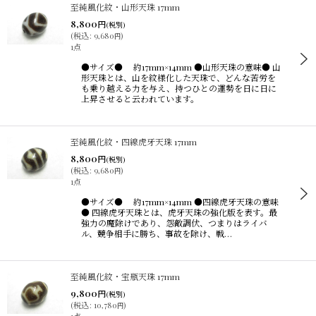
至純風化紋・山形天珠 17mm
8,800
円
(税別)
(
税込
:
9,680
)
円
1点
●サイズ● 約17mm×14mm ●山形天珠の意味● 山
形天珠とは、山を紋様化した天珠で、どんな苦労を
も乗り越える力を与え、持つひとの運勢を日に日に
上昇させると云われています。
至純風化紋・四線虎牙天珠 17mm
8,800
円
(税別)
(
税込
:
9,680
)
円
1点
●サイズ● 約17mm×14mm ●四線虎牙天珠の意味
● 四線虎牙天珠とは、虎牙天珠の強化版を表す。最
強力の魔除けであり、怨敵調伏、つまりはライバ
ル、競争相手に勝ち、事故を除け、戦…
至純風化紋・宝瓶天珠 17mm
9,800
円
(税別)
(
税込
:
10,780
)
円