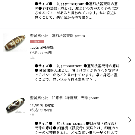
●サイズ● 約37.5mm×13mm ●蓮師法器天珠の意
味● 蓮師法器天珠とは、魔よけの力があり心を安定
させるパワーがあると言われています。常に身近に
置くことで、悪い気から持ち主を…
至純風化紋・蓮師法器天珠 38mm
12,500
円
(税別)
(
税込
:
13,750
)
円
1点
●サイズ● 約38mm×12mm ●蓮師法器天珠の意味
● 蓮師法器天珠とは、魔よけの力があり心を安定さ
せるパワーがあると言われています。常に身近に置
くことで、悪い気から持ち主を守り…
至純風化紋・如意樹（緑度母）天珠 38mm
12,500
円
(税別)
(
税込
:
13,750
)
円
1点
●サイズ● 約38mm×12.5mm ●如意樹（緑度母）
天珠の意味● 如意樹（緑度母）天珠とは、印度のタ
ラーの女神様を表し、どんな願い事も一早く叶えて