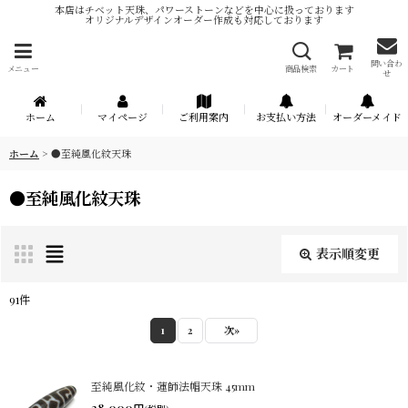
本店はチベット天珠、パワーストーンなどを中心に扱っております
オリジナルデザインオーダー作成も対応しております
問い合わ
メニュー
商品検索
カート
せ
ホーム
マイページ
ご利用案内
お支払い方法
オーダーメイド
ホーム
>
●至純風化紋天珠
●至純風化紋天珠
表示順変更
閉じる
91
件
サブカテゴリ
:
1
2
次
»
表示数
:
至純風化紋・蓮師法帽天珠 45mm
38,000