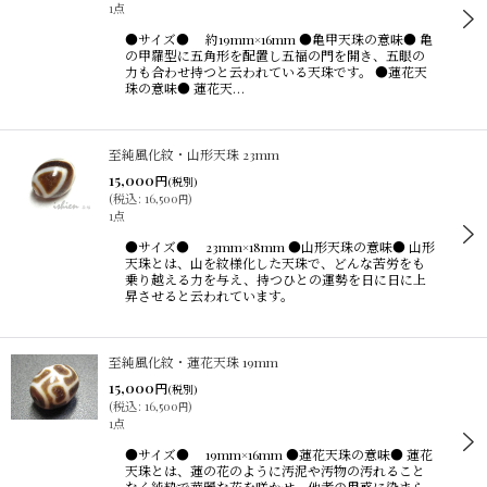
1点
●サイズ● 約19mm×16mm ●亀甲天珠の意味● 亀
の甲羅型に五角形を配置し五福の門を開き、五眼の
力も合わせ持つと云われている天珠です。 ●蓮花天
珠の意味● 蓮花天…
至純風化紋・山形天珠 23mm
15,000
円
(税別)
(
税込
:
16,500
)
円
1点
●サイズ● 23mm×18mm ●山形天珠の意味● 山形
天珠とは、山を紋様化した天珠で、どんな苦労をも
乗り越える力を与え、持つひとの運勢を日に日に上
昇させると云われています。
至純風化紋・蓮花天珠 19mm
15,000
円
(税別)
(
税込
:
16,500
)
円
1点
●サイズ● 19mm×16mm ●蓮花天珠の意味● 蓮花
天珠とは、蓮の花のように汚泥や汚物の汚れること