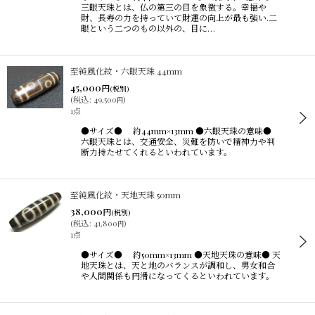
三眼天珠とは、仏の第三の目を象徴する。幸福や
財、長寿の力を持っていて財運の向上が最も強い.二
眼という二つのもの以外の、目に…
至純風化紋・六眼天珠 44mm
45,000
円
(税別)
(
税込
:
49,500
)
円
1点
●サイズ● 約44mm×13mm ●六眼天珠の意味●
六眼天珠とは、交通安全、災難を防いで精神力や判
断力持たせてくれるといわれています。
至純風化紋・天地天珠 50mm
38,000
円
(税別)
(
税込
:
41,800
)
円
1点
●サイズ● 約50mm×13mm ●天地天珠の意味● 天
地天珠とは、天と地のバランスが調和し、男女和合
や人間関係も円滑になってくるといわれています。