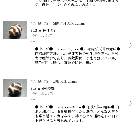
なく純粋で華麗な花を咲かせ、他者の思惑に染まら
ず、自分らしく生きられる力添えし…
至純風化紋・四線虎牙天珠 22mm
15,800
円
(税別)
(
税込
:
17,380
)
円
1点
●サイズ● 22mm×17mm ●四線虎牙天珠の意味●
四線虎牙天珠とは、虎牙天珠の強化版を表す。最強
力の魔除けであり、怨敵調伏、つまりはライバル、
競争相手に勝ち、事故を除け、戦い…
至純風化紋・山形天珠 21mm
15,000
円
(税別)
(
税込
:
16,500
)
円
1点
●サイズ● 21.5mm×18mm ●山形天珠の意味● 山
形天珠とは、山を紋様化した天珠で、どんな苦労を
も乗り越える力を与え、持つひとの運勢を日に日に
上昇させると云われています。