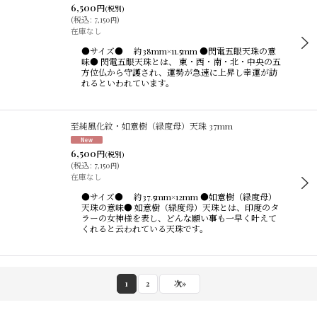
6,500
円
(税別)
(
税込
:
7,150
)
円
在庫なし
●サイズ● 約38mm×11.5mm ●閃電五眼天珠の意
味● 閃電五眼天珠とは、 東・西・南・北・中央の五
方位仏から守護され、運勢が急速に上昇し幸運が訪
れるといわれています。
至純風化紋・如意樹（緑度母）天珠 37mm
6,500
円
(税別)
(
税込
:
7,150
)
円
在庫なし
●サイズ● 約37.5mm×12mm ●如意樹（緑度母）
天珠の意味● 如意樹（緑度母）天珠とは、印度のタ
ラーの女神様を表し、どんな願い事も一早く叶えて
くれると云われている天珠です。
1
2
次
»