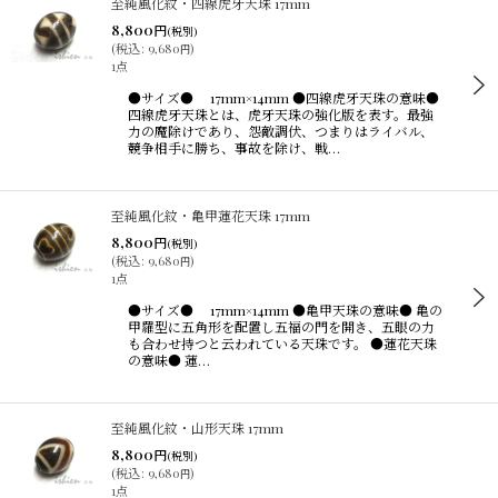
至純風化紋・四線虎牙天珠 17mm
8,800
円
(税別)
(
税込
:
9,680
)
円
1点
●サイズ● 17mm×14mm ●四線虎牙天珠の意味●
四線虎牙天珠とは、虎牙天珠の強化版を表す。最強
力の魔除けであり、怨敵調伏、つまりはライバル、
競争相手に勝ち、事故を除け、戦…
至純風化紋・亀甲蓮花天珠 17mm
8,800
円
(税別)
(
税込
:
9,680
)
円
1点
●サイズ● 17mm×14mm ●亀甲天珠の意味● 亀の
甲羅型に五角形を配置し五福の門を開き、五眼の力
も合わせ持つと云われている天珠です。 ●蓮花天珠
の意味● 蓮…
至純風化紋・山形天珠 17mm
8,800
円
(税別)
(
税込
:
9,680
)
円
1点