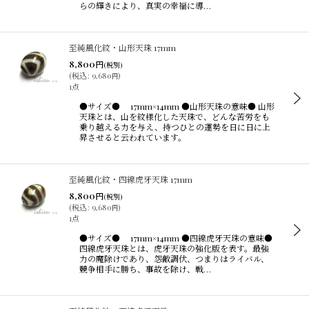
らの輝きにより、真実の幸福に導…
至純風化紋・山形天珠 17mm
8,800
円
(税別)
(
税込
:
9,680
)
円
1点
●サイズ● 17mm×14mm ●山形天珠の意味● 山形
天珠とは、山を紋様化した天珠で、どんな苦労をも
乗り越える力を与え、持つひとの運勢を日に日に上
昇させると云われています。
至純風化紋・四線虎牙天珠 17mm
8,800
円
(税別)
(
税込
:
9,680
)
円
1点
●サイズ● 17mm×14mm ●四線虎牙天珠の意味●
四線虎牙天珠とは、虎牙天珠の強化版を表す。最強
力の魔除けであり、怨敵調伏、つまりはライバル、
競争相手に勝ち、事故を除け、戦…