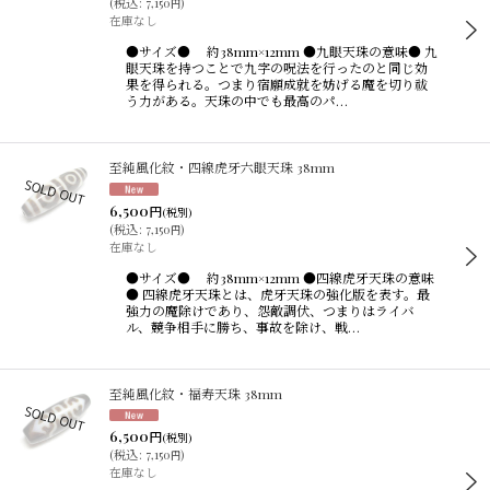
(
税込
:
7,150
)
円
在庫なし
●サイズ● 約38mm×12mm ●九眼天珠の意味● 九
眼天珠を持つことで九字の呪法を行ったのと同じ効
果を得られる。つまり宿願成就を妨げる魔を切り祓
う力がある。天珠の中でも最高のパ…
至純風化紋・四線虎牙六眼天珠 38mm
6,500
円
(税別)
(
税込
:
7,150
)
円
在庫なし
●サイズ● 約38mm×12mm ●四線虎牙天珠の意味
● 四線虎牙天珠とは、虎牙天珠の強化版を表す。最
強力の魔除けであり、怨敵調伏、つまりはライバ
ル、競争相手に勝ち、事故を除け、戦…
至純風化紋・福寿天珠 38mm
6,500
円
(税別)
(
税込
:
7,150
)
円
在庫なし