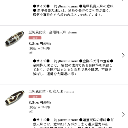
●サイズ● 約38mm×12mm ●亀甲長壽天珠の意味
● 亀甲長壽天珠とは、延命や長寿のご利益が高く、
病気や事故からも救われるといわれています。
至純風化紋・金剛杵天珠 38mm
8,800
円
(税別)
(
税込
:
9,680
)
円
1点
●サイズ● 約38mm×12mm ●金剛杵天珠の意味●
金剛杵天珠とは、 密教の法具である金剛杵を象徴し
ており、金剛杵はもともと武具で悪や障害、不運を
滅ぼし、運勢を大開運に導く…
至純風化紋・如意天珠 39mm
8,800
円
(税別)
(
税込
:
9,680
)
円
1点
●サイズ● 約39mm×12mm ●如意天珠の意味● 如
意天珠とは、意の如く万事がうまく運ぶ霊力があ