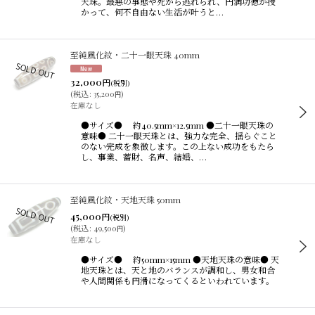
天珠。最悪の事態や死から逃れられ、円満功徳が授
かって、何不自由ない生活が叶うと…
至純風化紋・二十一眼天珠 40mm
32,000
円
(税別)
(
税込
:
35,200
)
円
在庫なし
●サイズ● 約40.5mm×12.5mm ●二十一眼天珠の
意味● 二十一眼天珠とは、強力な完全、揺らぐこと
のない完成を象徴します。この上ない成功をもたら
し、事業、蓄財、名声、結婚、…
至純風化紋・天地天珠 50mm
45,000
円
(税別)
(
税込
:
49,500
)
円
在庫なし
●サイズ● 約50mm×15mm ●天地天珠の意味● 天
地天珠とは、天と地のバランスが調和し、男女和合
や人間関係も円滑になってくるといわれています。