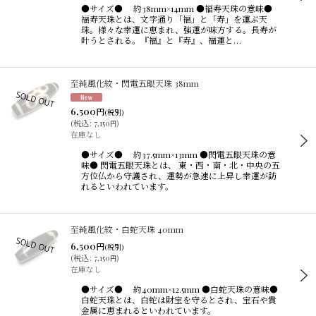
●サイズ● 約38mm×14mm ●福寿天珠の意味●
福寿天珠とは、文字通り「福」と「寿」を運ぶ天
珠。様々な幸運に恵まれ、強運が味方する。長寿が
叶うとされる。『福』と『寿』、福運と…
至純風化紋・閃電五眼天珠 38mm
6,500
円
(税別)
(
税込
:
7,150
)
円
在庫なし
●サイズ● 約37.5mm×13mm ●閃電五眼天珠の意
味● 閃電五眼天珠とは、 東・西・南・北・中央の五
方位仏から守護され、運勢が急速に上昇し幸運が訪
れるといわれています。
至純風化紋・白蛇天珠 40mm
6,500
円
(税別)
(
税込
:
7,150
)
円
在庫なし
●サイズ● 約40mm×12.5mm ●白蛇天珠の意味●
白蛇天珠とは、白蛇は財宝を守るとされ、宝石や貴
金属に恵まれるといわれています。