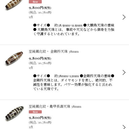
9,800
円
(税別)
(
税込
:
10,780
)
円
1点
●サイズ● 約38.5mm×11.5mm ●大鵬鳥天珠の意味
● 大鵬鳥天珠とは、 事故や天災などから御身を力強
く守護するといわれています。
至純風化紋・ 金剛杵天珠 38mm
9,800
円
(税別)
(
税込
:
10,780
)
円
1点
●サイズ● 約38mm×12mm ●金剛杵天珠の意味●
金剛杵天珠とは、ダイヤモンドを表し、絶対的、不
滅性を意味します。パワー効果が強化すると云われ
ている天珠です。
至純風化紋・亀甲長壽天珠 38mm
9,800
円
(税別)
(
税込
:
10,780
)
円
1点