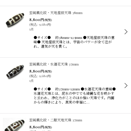
至純風化紋・天地星辰天珠 38mm
8,800
円
(税別)
(
税込
:
9,680
)
円
1点
●サイズ● 約38mm×12.5mm ●天地星辰天珠の意
味● 天地星辰天珠とは、宇宙のパワーが全て注が
れ、運気が天を貫く。
至純風化紋・水蓮花天珠 37mm
8,800
円
(税別)
(
税込
:
9,680
)
円
1点
●サイズ● 約37mm×12mm ●水蓮花天珠の意味●
水蓮花天珠とは、泥水の中ででも綺麗な花を咲かす
と云われ、浄化力がことのほか強い天珠です。内面
からの輝きにより、真実の幸福に…
至純風化紋・二眼天地天珠 37mm
8,800
円
(税別)