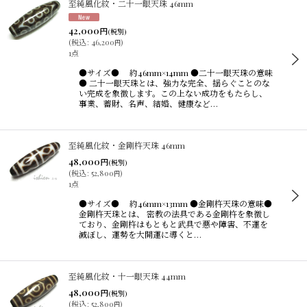
至純風化紋・二十一眼天珠 46mm
42,000
円
(税別)
(
税込
:
46,200
)
円
1点
●サイズ● 約46mm×14mm ●二十一眼天珠の意味
● 二十一眼天珠とは、強力な完全、揺らぐことのな
い完成を象徴します。この上ない成功をもたらし、
事業、蓄財、名声、結婚、健康など…
至純風化紋・金剛杵天珠 46mm
48,000
円
(税別)
(
税込
:
52,800
)
円
1点
●サイズ● 約46mm×13mm ●金剛杵天珠の意味●
金剛杵天珠とは、 密教の法具である金剛杵を象徴し
ており、金剛杵はもともと武具で悪や障害、不運を
滅ぼし、運勢を大開運に導くと…
至純風化紋・十一眼天珠 44mm
48,000
円
(税別)
(
税込
:
52,800
)
円