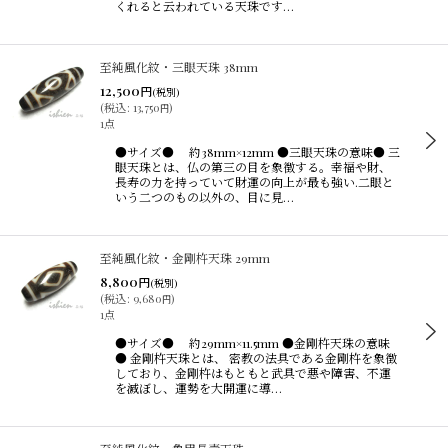
くれると云われている天珠です…
至純風化紋・三眼天珠 38mm
12,500
円
(税別)
(
税込
:
13,750
)
円
1点
●サイズ● 約38mm×12mm ●三眼天珠の意味● 三
眼天珠とは、仏の第三の目を象徴する。幸福や財、
長寿の力を持っていて財運の向上が最も強い.二眼と
いう二つのもの以外の、目に見…
至純風化紋・金剛杵天珠 29mm
8,800
円
(税別)
(
税込
:
9,680
)
円
1点
●サイズ● 約29mm×11.5mm ●金剛杵天珠の意味
● 金剛杵天珠とは、 密教の法具である金剛杵を象徴
しており、金剛杵はもともと武具で悪や障害、不運
を滅ぼし、運勢を大開運に導…