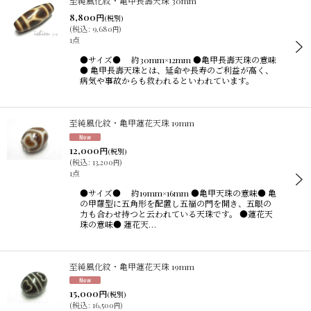
至純風化紋・亀甲長壽天珠 30mm
8,800
円
(税別)
(
税込
:
9,680
)
円
1点
●サイズ● 約30mm×12mm ●亀甲長壽天珠の意味
● 亀甲長壽天珠とは、延命や長寿のご利益が高く、
病気や事故からも救われるといわれています。
至純風化紋・亀甲蓮花天珠 19mm
12,000
円
(税別)
(
税込
:
13,200
)
円
1点
●サイズ● 約19mm×16mm ●亀甲天珠の意味● 亀
の甲羅型に五角形を配置し五福の門を開き、五眼の
力も合わせ持つと云われている天珠です。 ●蓮花天
珠の意味● 蓮花天…
至純風化紋・亀甲蓮花天珠 19mm
15,000
円
(税別)
(
税込
:
16,500
)
円