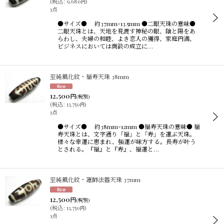
(
税込
:
9,680
)
円
1点
●サイズ● 約37mm×13.5mm ●二眼天珠の意味●
二眼天珠とは、天地を見渡す神秘の眼、陰と陽をあ
らわし、夫婦の和睦、よき恋人の獲得、家庭円満、
ビジネスにおいては商談の成立に…
至純風化紋・福寿天珠 38mm
12,500
円
(税別)
(
税込
:
13,750
)
円
1点
●サイズ● 約38mm×12mm ●福寿天珠の意味● 福
寿天珠とは、文字通り「福」と「寿」を運ぶ天珠。
様々な幸運に恵まれ、強運が味方する。長寿が叶う
とされる。『福』と『寿』、福運と…
至純風化紋・蓮師法器天珠 37mm
12,500
円
(税別)
(
税込
:
13,750
)
円
1点