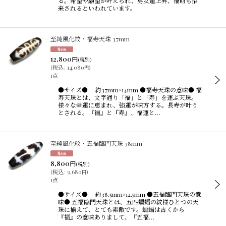
る。希望や願望が叶えられ、男女運上昇、福財も招
来されるといわれています。
至純風化紋・福寿天珠 37mm
12,800
円
(税別)
(
税込
:
14,080
)
円
1点
●サイズ● 約37mm×14mm ●福寿天珠の意味● 福
寿天珠とは、文字通り「福」と「寿」を運ぶ天珠。
様々な幸運に恵まれ、強運が味方する。長寿が叶う
とされる。『福』と『寿』、福運と…
至純風化紋・五福臨門天珠 38mm
8,800
円
(税別)
(
税込
:
9,680
)
円
1点
●サイズ● 約38.5mm×12.5mm ●五福臨門天珠の意
味● 五福臨門天珠とは、五匹蝙蝠の紋様ひとつの天
珠に揃えて、とても素敵です。蝙蝠は古くから
『福』の意味ありまして、『五福…