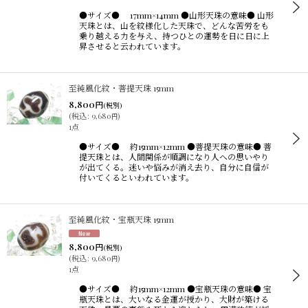
●サイズ● 17mm×14mm ●山形天珠の意味● 山形
天珠とは、山を紋様化した天珠で、どんな苦労をも
乗り越える力を与え、持つひとの運勢を日に日に上
昇させると云われています。
至純風化紋・菩提天珠 15mm
8,800
円
(税別)
(
税込
:
9,680
)
円
1点
●サイズ● 約15mm×12mm ●菩提天珠の意味● 菩
提天珠とは、人間関係が順調になり人への思いやり
が出てくる。迷いや悩みが消え去り、自分に自信が
付いてくるといわれています。
至純風化紋・宝瓶天珠 15mm
8,800
円
(税別)
(
税込
:
9,680
)
円
1点
●サイズ● 約15mm×12mm ●宝瓶天珠の意味● 宝
瓶天珠とは、大いなる金運が授かり、大財が築ける