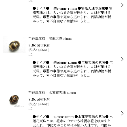
1点
●サイズ● 約17mm×13mm ●宝瓶天珠の意味● 宝
瓶天珠とは、大いなる金運が授かり、大財が築ける
天珠。最悪の事態や死から逃れられ、円満功徳が授
かって、何不自由ない生活が叶うと…
至純風化紋・宝瓶天珠 16mm
8,800
円
(税別)
(
税込
:
9,680
)
円
1点
●サイズ● 約16mm×14mm ●宝瓶天珠の意味● 宝
瓶天珠とは、大いなる金運が授かり、大財が築ける
天珠。最悪の事態や死から逃れられ、円満功徳が授
かって、何不自由ない生活が叶うと…
至純風化紋・水蓮花天珠 14mm
8,800
円
(税別)
(
税込
:
9,680
)
円
1点
●サイズ● 14mm×12mm ●水蓮花天珠の意味● 水
蓮花天珠とは、泥水の中ででも綺麗な花を咲かすと
云われ、浄化力がことのほか強い天珠です。内面か