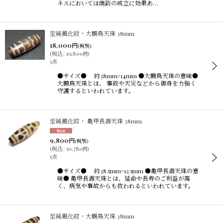
ネスにおいては商談の成立に効果あ…
至純風化紋・大鵬鳥天珠 38mm
18,000
円
(税別)
(
税込
:
19,800
)
円
1点
●サイズ● 約38mm×14mm ●大鵬鳥天珠の意味●
大鵬鳥天珠とは、 事故や天災などから御身を力強く
守護するといわれています。
至純風化紋・ 亀甲長壽天珠 38mm
9,800
円
(税別)
(
税込
:
10,780
)
円
1点
●サイズ● 約38.5mm×12.5mm ●亀甲長壽天珠の意
味● 亀甲長壽天珠とは、延命や長寿のご利益が高
く、病気や事故からも救われるといわれています。
至純風化紋・大鵬鳥天珠 38mm