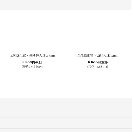
至純風化紋・金剛杵天珠 29mm
至純風化紋・山形天珠 17mm
8,800
8,800
円
円
(税別)
(税別)
(
税込
:
9,680
)
(
税込
:
9,680
)
円
円