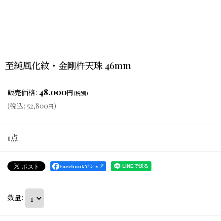
至純風化紋・金剛杵天珠 46mm
48,000
販売価格
:
円
(税別)
(
税込
:
52,800
)
円
1点
Facebookでシェア
数量
: