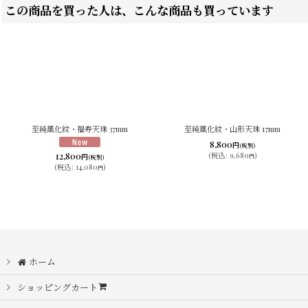
この商品を買った人は、こんな商品も買っています
至純風化紋・福寿天珠 37mm
至純風化紋・山形天珠 17mm
8,800
円
(税別)
12,800
(
税込
:
9,680
)
円
円
(税別)
(
税込
:
14,080
)
円
ホーム
ショッピングカート