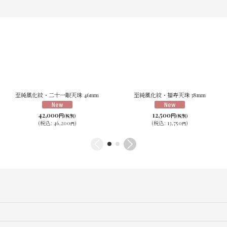
至純風化紋・二十一眼天珠 46mm
至純風化紋・福寿天珠 38mm
42,000
12,500
円
円
(税別)
(税別)
(
税込
:
46,200
)
(
税込
:
13,750
)
円
円