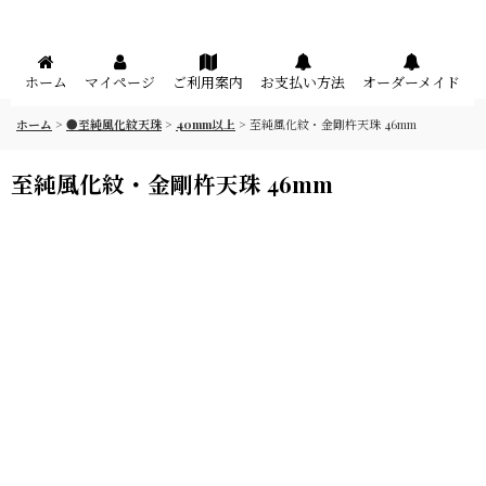
メニュー
ホーム
マイページ
ご利用案内
お支払い方法
オーダーメイド
ホーム
>
●至純風化紋天珠
>
40mm以上
>
至純風化紋・金剛杵天珠 46mm
至純風化紋・金剛杵天珠 46mm