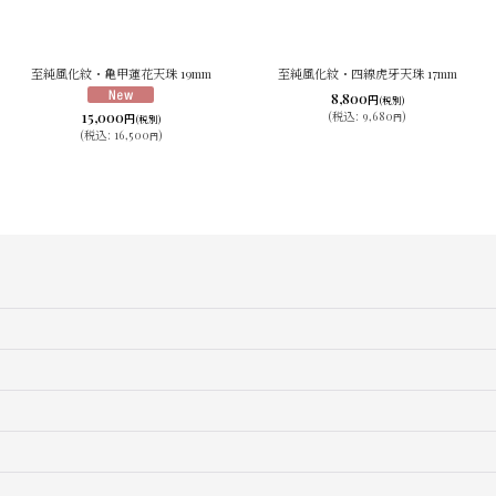
至純風化紋・亀甲蓮花天珠 19mm
至純風化紋・四線虎牙天珠 17mm
8,800
円
(税別)
15,000
(
税込
:
9,680
)
円
円
(税別)
(
税込
:
16,500
)
円