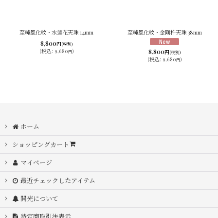
至純風化紋・水蓮花天珠 14mm
至純風化紋・金剛杵天珠 38mm
8,800
円
(税別)
8,800
(
税込
:
9,680
)
円
円
(税別)
(
税込
:
9,680
)
円
ホーム
ショッピングカート
マイページ
最近チェックしたアイテム
開光について
特定商取引法表示