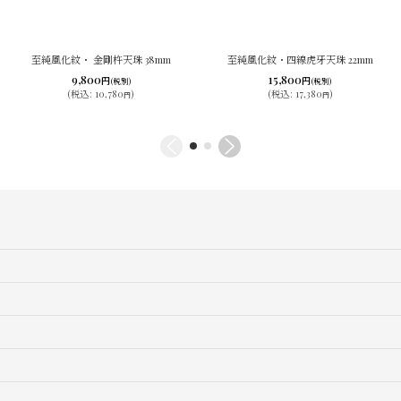
至純風化紋・ 金剛杵天珠 38mm
至純風化紋・四線虎牙天珠 22mm
9,800
15,800
円
円
(税別)
(税別)
(
税込
:
10,780
)
(
税込
:
17,380
)
円
円