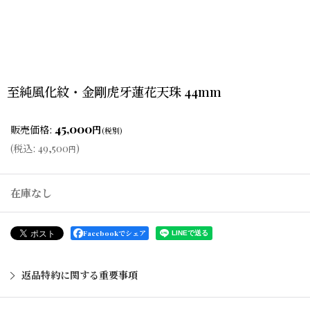
至純風化紋・金剛虎牙蓮花天珠 44mm
45,000
販売価格
:
円
(税別)
(
税込
:
49,500
)
円
在庫なし
Facebookでシェア
返品特約に関する重要事項