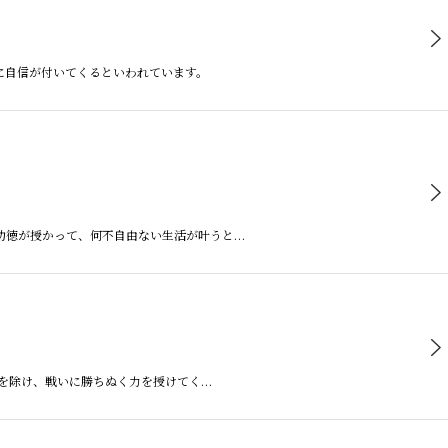
分に自信が付いてくるといわれています。
満功徳が授かって、何不自由ない生活が叶うと…
事故を除け、戦いに勝ちぬく力を授けてく…