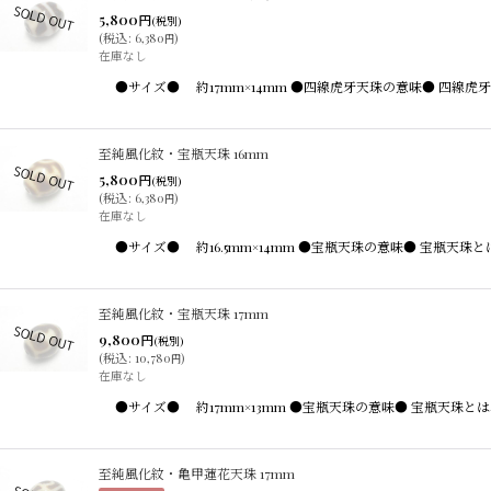
5,800
円
(税別)
(
税込
:
6,380
)
円
在庫なし
●サイズ● 約17mm×14mm ●四線虎牙天珠の意味● 四
至純風化紋・宝瓶天珠 16mm
5,800
円
(税別)
(
税込
:
6,380
)
円
在庫なし
●サイズ● 約16.5mm×14mm ●宝瓶天珠の意味● 宝
至純風化紋・宝瓶天珠 17mm
9,800
円
(税別)
(
税込
:
10,780
)
円
在庫なし
●サイズ● 約17mm×13mm ●宝瓶天珠の意味● 宝瓶天
至純風化紋・亀甲蓮花天珠 17mm