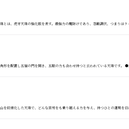
虎牙天珠とは、虎牙天珠の強化版を表す。最強力の魔除けであり、怨敵調伏、つまりは
型に五角形を配置し五福の門を開き、五眼の力も合わせ持つと云われている天珠です。 ●
とは、山を紋様化した天珠で、どんな苦労をも乗り越える力を与え、持つひとの運勢を