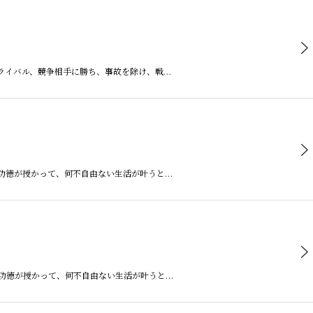
はライバル、競争相手に勝ち、事故を除け、戦…
満功徳が授かって、何不自由ない生活が叶うと…
満功徳が授かって、何不自由ない生活が叶うと…