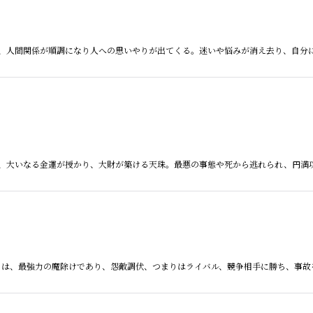
珠とは、人間関係が順調になり人への思いやりが出てくる。迷いや悩みが消え去り、自
珠とは、大いなる金運が授かり、大財が築ける天珠。最悪の事態や死から逃れられ、円
虎牙天珠とは、最強力の魔除けであり、怨敵調伏、つまりはライバル、競争相手に勝ち、