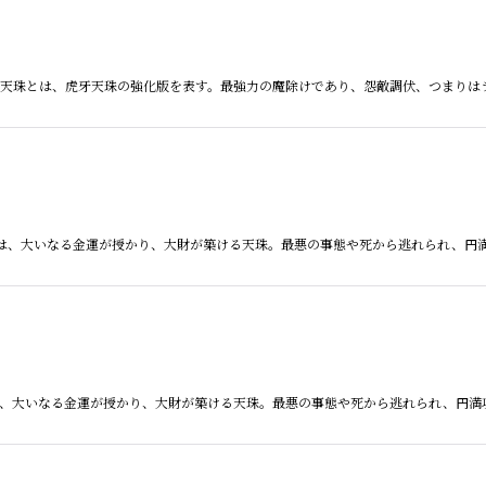
線虎牙天珠とは、虎牙天珠の強化版を表す。最強力の魔除けであり、怨敵調伏、つまり
瓶天珠とは、大いなる金運が授かり、大財が築ける天珠。最悪の事態や死から逃れられ、
珠とは、大いなる金運が授かり、大財が築ける天珠。最悪の事態や死から逃れられ、円