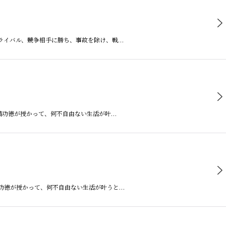
はライバル、競争相手に勝ち、事故を除け、戦…
円満功徳が授かって、何不自由ない生活が叶…
満功徳が授かって、何不自由ない生活が叶うと…