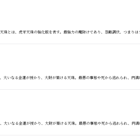
絞り込む
線虎牙天珠とは、虎牙天珠の強化版を表す。最強力の魔除けであり、怨敵調伏、つまり
珠とは、大いなる金運が授かり、大財が築ける天珠。最悪の事態や死から逃れられ、円
珠とは、大いなる金運が授かり、大財が築ける天珠。最悪の事態や死から逃れられ、円