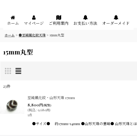
メニュー
ホーム
マイページ
ご利用案内
お支払い方法
オーダーメイド
ホーム
>
●至純風化紋天珠
>
15mm丸型
15mm丸型
23
件
表示数
:
至純風化紋・山形天珠 17mm
8,800
円
(税別)
(
税込
:
9,680
)
円
在庫あり
1点
●サイズ● 約17mm×14mm ●山形天珠の意味● 山形天
並び順
: