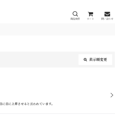
商品検索
カート
問い合わせ
表示順変更
閉じる
を日に日に上昇させると云われています。