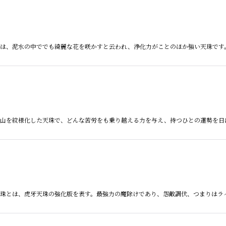
天珠とは、泥水の中ででも綺麗な花を咲かすと云われ、浄化力がことのほか強い天珠で
とは、山を紋様化した天珠で、どんな苦労をも乗り越える力を与え、持つひとの運勢を
虎牙天珠とは、虎牙天珠の強化版を表す。最強力の魔除けであり、怨敵調伏、つまりは