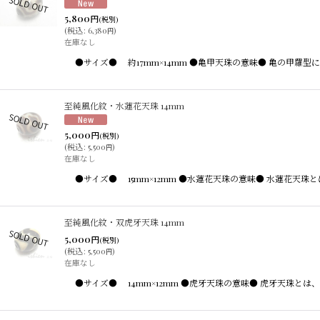
5,800
円
(税別)
(
税込
:
6,380
)
円
在庫なし
●サイズ● 約17mm×14mm ●亀甲天珠の意味● 亀の甲
至純風化紋・水蓮花天珠 14mm
5,000
円
(税別)
(
税込
:
5,500
)
円
在庫なし
●サイズ● 15mm×12mm ●水蓮花天珠の意味● 水蓮花
至純風化紋・双虎牙天珠 14mm
5,000
円
(税別)
(
税込
:
5,500
)
円
在庫なし
●サイズ● 14mm×12mm ●虎牙天珠の意味● 虎牙天珠