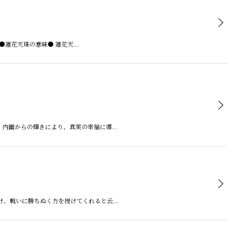
 ●蓮花天珠の意味● 蓮花天…
す。内面からの輝きにより、真実の幸福に導…
除け、戦いに勝ちぬく力を授けてくれると云…