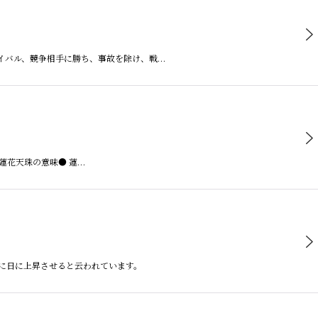
ライバル、競争相手に勝ち、事故を除け、戦…
蓮花天珠の意味● 蓮…
日に日に上昇させると云われています。