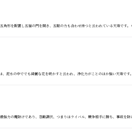
羅型に五角形を配置し五福の門を開き、五眼の力も合わせ持つと云われている天珠です。
天珠とは、泥水の中ででも綺麗な花を咲かすと云われ、浄化力がことのほか強い天珠で
とは、最強力の魔除けであり、怨敵調伏、つまりはライバル、競争相手に勝ち、事故を