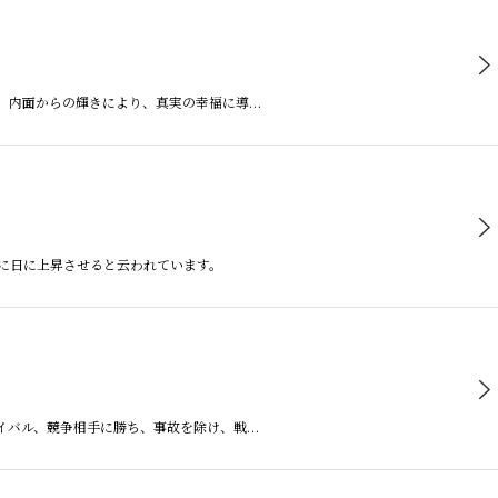
す。内面からの輝きにより、真実の幸福に導…
日に日に上昇させると云われています。
ライバル、競争相手に勝ち、事故を除け、戦…