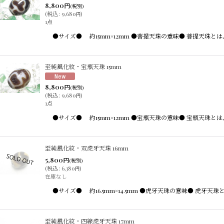
8,800
円
(税別)
(
税込
:
9,680
)
円
1点
●サイズ● 約15mm×12mm ●菩提天珠の意味● 菩提天
至純風化紋・宝瓶天珠 15mm
8,800
円
(税別)
(
税込
:
9,680
)
円
1点
●サイズ● 約15mm×12mm ●宝瓶天珠の意味● 宝瓶天
至純風化紋・双虎牙天珠 16mm
5,800
円
(税別)
(
税込
:
6,380
)
円
在庫なし
●サイズ● 約16.5mm×14.5mm ●虎牙天珠の意味● 
至純風化紋・四線虎牙天珠 17mm