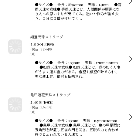
●サイズ● 全長：約90mm 天珠：14mm ●菩
提天珠の意味● 菩提天珠とは、人間関係が順調にな
り人への思いやりが出てくる。迷いや悩みが消え去
り、自分に自信が付いてく…
如意天珠ストラップ
3,000
円
(税別)
(
税込
:
3,300
)
円
1点
●サイズ● 全長：103mm 天珠：12mm×10mm
●如意天珠の意味● 如意天珠とは、意の如く万事
がうまく運ぶ霊力がある。希望や願望が叶えられ、
男女運上昇、福財も招来され…
亀甲蓮花天珠ストラップ
2,400
円
(税別)
(
税込
:
2,640
)
円
1点
●サイズ● 全長：95mm 天珠：11.5mm×10mm
●亀甲天珠の意味● 亀甲天珠とは、亀の甲羅型に
五角形を配置し五福の門を開き、五眼の力も合わせ
持つと云われている天珠で…