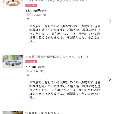
ストロベリーストーン サファイア ペリドット
38,000
円
(税別)
(
税込
:
41,800
)
円
1点
※本店で出品している天珠はすべて一点物です(現品
で写真を撮っております)、ご購入後、写真の物を送
りいたします。 ※在庫については、表示している数
は実在庫ではありません、複数購入したい場合はお
気…
ミニ風化龍鱗宝瓶天珠ブレス・ブルーストーン
8,800
円
(税別)
(
税込
:
9,680
)
円
1点
※本店で出品している天珠はすべて一点物です(現品
で写真を撮っております)、ご購入後、写真の物を送
りいたします。 ※在庫については、表示している数
は実在庫ではありません、複数購入したい場合はお
気…
水晶九眼天珠 ブレスレット