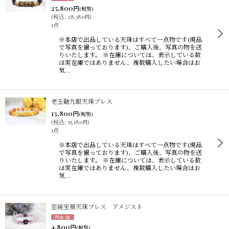
25,800
円
(税別)
(
税込
:
28,380
)
円
1点
※本店で出品している天珠はすべて一点物です(現品
で写真を撮っております)、ご購入後、写真の物を送
りいたします。 ※在庫については、表示している数
は実在庫ではありません、複数購入したい場合はお
気…
老玉髄九眼天珠ブレス
13,800
円
(税別)
(
税込
:
15,180
)
円
1点
※本店で出品している天珠はすべて一点物です(現品
で写真を撮っております)、ご購入後、写真の物を送
りいたします。 ※在庫については、表示している数
は実在庫ではありません、複数購入したい場合はお
気…
至純宝瓶天珠ブレス アメジスト
4,800
円
(税別)