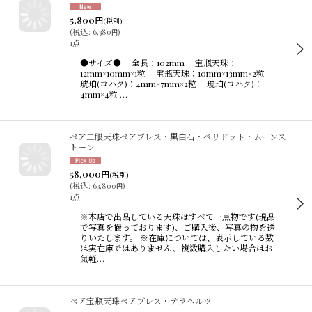
5,800
円
(税別)
(
税込
:
6,380
)
円
1点
●サイズ● 全長：102mm 宝瓶天珠：
12mm×10mm×1粒 宝瓶天珠：10mm×13mm×2粒
琥珀(コハク)：4mm×7mm×2粒 琥珀(コハク)：
4mm×4粒 …
ペア二眼天珠ペアブレス・黒白石・ペリドット・ムーンス
トーン
58,000
円
(税別)
(
税込
:
63,800
)
円
1点
※本店で出品している天珠はすべて一点物です(現品
で写真を撮っております)、ご購入後、写真の物を送
りいたします。 ※在庫については、表示している数
は実在庫ではありません、複数購入したい場合はお
気軽…
ペア宝瓶天珠ペアブレス・テラヘルツ