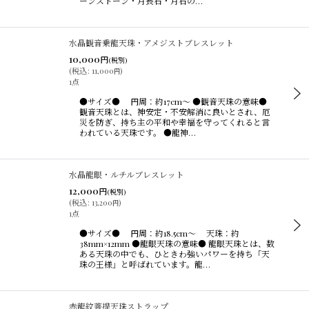
ーンストーン・月長石・月石の…
水晶観音乗龍天珠・アメジストブレスレット
10,000
円
(税別)
(
税込
:
11,000
)
円
1点
●サイズ● 円周：約17cm〜 ●観音天珠の意味●
観音天珠とは、神安定・不安解消に良いとされ、厄
災を防ぎ、持ち主の平和や幸福を守ってくれると言
われている天珠です。 ●龍神…
水晶龍眼・ルチルブレスレット
12,000
円
(税別)
(
税込
:
13,200
)
円
1点
●サイズ● 円周：約18.5cm〜 天珠：約
38mm×12mm ●龍眼天珠の意味● 龍眼天珠とは、数
ある天珠の中でも、ひときわ強いパワーを持ち「天
珠の王様」と呼ばれています。龍…
赤龍紋菩提天珠ストラップ