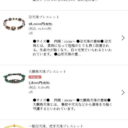
卍天珠ブレスレット
18,000
円
(税別)
(
税込
:
19,800
)
円
1点
●サイズ● 円周：17cm〜 ●卍天珠の意味● 卍天
珠とは、 柔和になって性格がとても良く改善され
る。生命力が強くなり、日々元気でいられるといわ
れています。 ●山形天珠の意…
大鵬鳥天珠ブレスレット
7,800
円
(税別)
(
税込
:
8,580
)
円
1点
●サイズ● 円周：16cm〜 ●大鵬鳥天珠の意味●
大鵬鳥天珠とは、 事故や天災などから御身を力強く
守護するといわれています。
一眼卍天珠、虎牙天珠ブレスレット