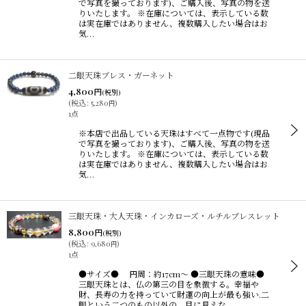
で写真を撮っております)、ご購入後、写真の物を送
りいたします。 ※在庫については、表示している数
は実在庫ではありません、複数購入したい場合はお
気…
二眼天珠ブレス・ガーネット
4,800
円
(税別)
(
税込
:
5,280
)
円
1点
※本店で出品している天珠はすべて一点物です(現品
で写真を撮っております)、ご購入後、写真の物を送
りいたします。 ※在庫については、表示している数
は実在庫ではありません、複数購入したい場合はお
気…
三眼天珠・大人天珠・インカローズ・ルチルブレスレット
8,800
円
(税別)
(
税込
:
9,680
)
円
1点
●サイズ● 円周：約17cm〜 ●三眼天珠の意味●
三眼天珠とは、仏の第三の目を象徴する。幸福や
財、長寿の力を持っていて財運の向上が最も強い.二
眼という二つのもの以外の、目に見えな…