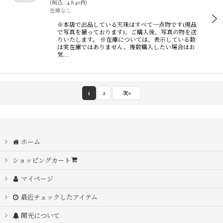
(
税込
:
4,840
)
円
在庫なし
※本店で出品している天珠はすべて一点物です(現品
で写真を撮っております)、ご購入後、写真の物を送
りいたします。 ※在庫については、表示している数
は実在庫ではありません、複数購入したい場合はお
気…
1
2
次
»
ホーム
ショッピングカート
マイページ
最近チェックしたアイテム
開光について