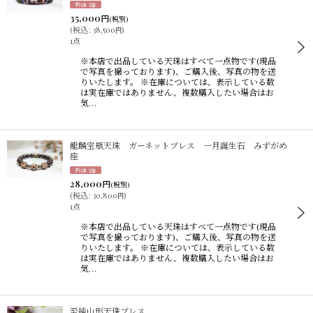
35,000
円
(税別)
(
税込
:
38,500
)
円
1点
※本店で出品している天珠はすべて一点物です(現品
で写真を撮っております)、ご購入後、写真の物を送
りいたします。 ※在庫については、表示している数
は実在庫ではありません、複数購入したい場合はお
気…
龍麟宝瓶天珠 ガーネットブレス 一月誕生石 みずがめ
座
28,000
円
(税別)
(
税込
:
30,800
)
円
1点
※本店で出品している天珠はすべて一点物です(現品
で写真を撮っております)、ご購入後、写真の物を送
りいたします。 ※在庫については、表示している数
は実在庫ではありません、複数購入したい場合はお
気…
至純山形天珠ブレス