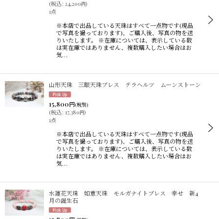
(
税込
:
24,200
)
円
1点
※本店で出品している天珠はすべて一点物です(現品
で写真を撮っております)、ご購入後、写真の物を送
りいたします。 ※在庫については、表示している数
は実在庫ではありません、複数購入したい場合はお
気…
山形天珠 三眼天珠ブレス テラヘルツ ムーンストーン
15,800
円
(税別)
(
税込
:
17,380
)
円
1点
※本店で出品している天珠はすべて一点物です(現品
で写真を撮っております)、ご購入後、写真の物を送
りいたします。 ※在庫については、表示している数
は実在庫ではありません、複数購入したい場合はお
気…
水蓮花天珠 如意天珠 モルガナイトブレス 幸せ 新4
月の誕生石