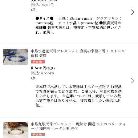
(
税込
:
36,300
)
円
1点
●サイズ● 天珠：38mm×13mm アクアマリン：
10mm×9粒 カット水晶：7mm×10粒 ●観音天珠の
意味● 観音天珠とは、神安定・不安解消に良いとさ
れ、厄災…
水晶水蓮花天珠ブレスレット 真実の幸福に導く ストレス
緩和 健康
8,800
円
(税別)
(
税込
:
9,680
)
円
1点
※本店で出品している天珠はすべて一点物です(現品
で写真を撮っております)、ご購入後、写真の物を送
りいたします。 ※在庫については、表示している数
は実在庫ではありません、複数購入したい場合はお
気…
水晶九眼天珠ブレスレット 魔除け 開運 ストロベリークォ
ーツ 和田玉 ホータン玉 浄化