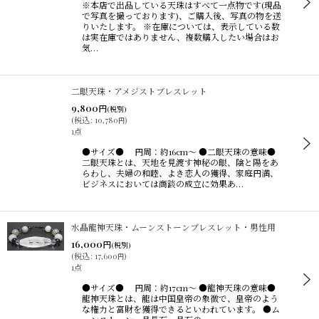
※本店で出品している天珠はすべて一点物です(現品
で写真を撮っております)、ご購入後、写真の物を送
りいたします。 ※在庫については、表示している数
は実在庫ではありません、複数購入したい場合はお
気…
二眼天珠・アメジストブレスレット
9,800
円
(税別)
(
税込
:
10,780
)
円
1点
●サイズ● 円周：約16cm〜 ●二眼天珠の意味●
二眼天珠とは、天地を見渡す神秘の眼、陰と陽をあ
らわし、夫婦の和睦、よき恋人の獲得、家庭円満、
ビジネスにおいては商談の成立に効果あ…
水晶龍神天珠・ムーンストーンブレスレット・男性用
16,000
円
(税別)
(
税込
:
17,600
)
円
1点
●サイズ● 円周：約17cm〜 ●龍神天珠の意味●
龍神天珠とは、龍は中国皇帝の象徴で、皇帝のよう
な権力と富財を獲得できるといわれています。 ●ム