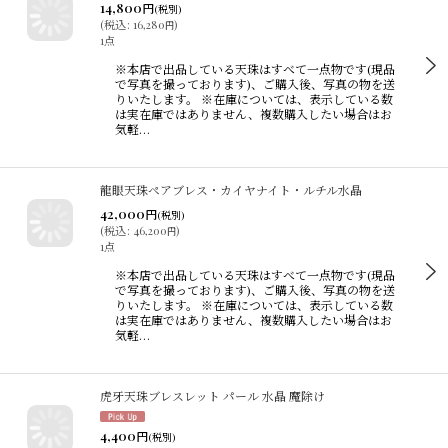
14,800
円
(税別)
(
税込
:
16,280
)
円
1点
※本店で出品している天珠はすべて一点物です(現品
で写真を撮っております)、ご購入後、写真の物を送
りいたします。 ※在庫については、表示している数
は実在庫ではありません、複数購入したい場合はお
気軽…
龍眼天珠ペアブレス・カイヤナイト・ルチル水晶
42,000
円
(税別)
(
税込
:
46,200
)
円
1点
※本店で出品している天珠はすべて一点物です(現品
で写真を撮っております)、ご購入後、写真の物を送
りいたします。 ※在庫については、表示している数
は実在庫ではありません、複数購入したい場合はお
気軽…
虎牙天珠ブレスレット パール 水晶 魔除け
4,400
円
(税別)