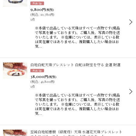
在庫あり
9,800
円
(税別)
(
税込
:
10,780
)
円
1点
並び順
:
※本店で出品している天珠はすべて一点物です(現品
で写真を撮っております)、ご購入後、写真の物を送
りいたします。 ※在庫については、表示している数
絞り込む
は実在庫ではありません、複数購入したい場合はお
気…
白地白蛇天珠ブレスレット 白蛇は財宝を守る 金運 財運
38,000
円
(税別)
(
税込
:
41,800
)
円
1点
※本店で出品している天珠はすべて一点物です(現品
で写真を撮っております)、ご購入後、写真の物を送
りいたします。 ※在庫については、表示している数
は実在庫ではありません、複数購入したい場合はお
気…
至純白地如意樹（緑度母）天珠 水蓮花天珠ブレスレット