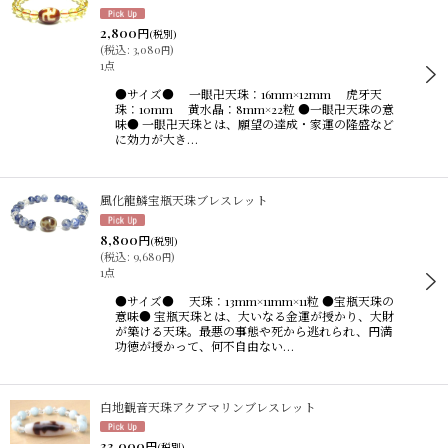
2,800
円
(税別)
(
税込
:
3,080
)
円
1点
●サイズ● 一眼卍天珠：16mm×12mm 虎牙天
珠：10mm 黄水晶：8mm×22粒 ●一眼卍天珠の意
味● 一眼卍天珠とは、願望の達成・家運の隆盛など
に効力が大き…
風化龍鱗宝瓶天珠ブレスレット
8,800
円
(税別)
(
税込
:
9,680
)
円
1点
●サイズ● 天珠：13mm×11mm×11粒 ●宝瓶天珠の
意味● 宝瓶天珠とは、大いなる金運が授かり、大財
が築ける天珠。最悪の事態や死から逃れられ、円満
功徳が授かって、何不自由ない…
白地観音天珠アクアマリンブレスレット
33,000
円
(税別)