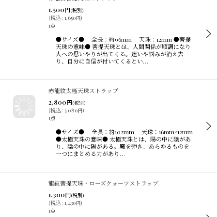
1,500
円
(税別)
(
税込
:
1,650
)
円
1点
●サイズ● 全長：約96mm 天珠：12mm ●菩提
天珠の意味● 菩提天珠とは、人間関係が順調になり
人への思いやりが出てくる。迷いや悩みが消え去
り、自分に自信が付いてくるとい…
赤龍紋太極天珠ストラップ
2,800
円
(税別)
(
税込
:
3,080
)
円
1点
●サイズ● 全長：約102mm 天珠：16mm×12mm
●太極天珠の意味● 太極天珠とは、陽の中に陰があ
り、陰の中に陽がある。魔を弾き、あらゆるものを
一つにまとめる力があり…
龍紋菩提天珠・ローズクォーツストラップ
1,300
円
(税別)
(
税込
:
1,430
)
円
1点