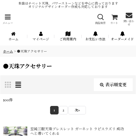
本店はチベット天珠、パワーストーンなどを中心に扱っております
オリジナルデザインオーダー作成も対応しております
問い合わ
メニュー
商品検索
カート
せ
ホーム
マイページ
ご利用案内
お支払い方法
オーダーメイド
ホーム
>
●天珠アクセサリー
●天珠アクセサリー
表示順変更
閉じる
100
件
サブカテゴリ
:
1
2
次
»
表示数
:
至純三眼天珠ブレスレット ガーネット ラピスラズリ 成功
へと導いてくれる