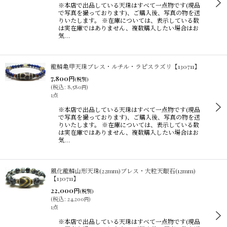
※本店で出品している天珠はすべて一点物です(現品
で写真を撮っております)、ご購入後、写真の物を送
りいたします。 ※在庫については、表示している数
は実在庫ではありません、複数購入したい場合はお
気…
龍鱗亀甲天珠ブレス・ルチル・ラピスラズリ【130711】
7,800
円
(税別)
(
税込
:
8,580
)
円
1点
※本店で出品している天珠はすべて一点物です(現品
で写真を撮っております)、ご購入後、写真の物を送
りいたします。 ※在庫については、表示している数
は実在庫ではありません、複数購入したい場合はお
気…
風化龍鱗山形天珠(22mm)ブレス・大粒天眼石(12mm)
【130711】
22,000
円
(税別)
(
税込
:
24,200
)
円
1点
※本店で出品している天珠はすべて一点物です(現品