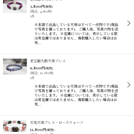
3,800
円
(税別)
(
税込
:
4,180
)
円
1点
※本店で出品している天珠はすべて一点物です(現品
で写真を撮っております)、ご購入後、写真の物を送
りいたします。 ※在庫については、表示している数
は実在庫ではありません、複数購入したい場合はお
気…
老玉髄九眼天珠ブレス
9,800
円
(税別)
(
税込
:
10,780
)
円
1点
※本店で出品している天珠はすべて一点物です(現品
で写真を撮っております)、ご購入後、写真の物を送
りいたします。 ※在庫については、表示している数
は実在庫ではありません、複数購入したい場合はお
気…
天地天珠ブレス・ローズクォーツ
12,800
円
(税別)