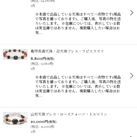
(
税込
:
14,080
)
円
1点
※本店で出品している天珠はすべて一点物です(現品
で写真を撮っております)、ご購入後、写真の物を送
りいたします。 ※在庫については、表示している数
は実在庫ではありません、複数購入したい場合はお
気…
亀甲長壽天珠・卍天珠ブレス・ラピスラズリ
8,800
円
(税別)
(
税込
:
9,680
)
円
1点
※本店で出品している天珠はすべて一点物です(現品
で写真を撮っております)、ご購入後、写真の物を送
りいたします。 ※在庫については、表示している数
は実在庫ではありません、複数購入したい場合はお
気…
山形天珠ブレス・ローズクォーツ・トルマリン
10,000
円
(税別)
(
税込
:
11,000
)
円
2点