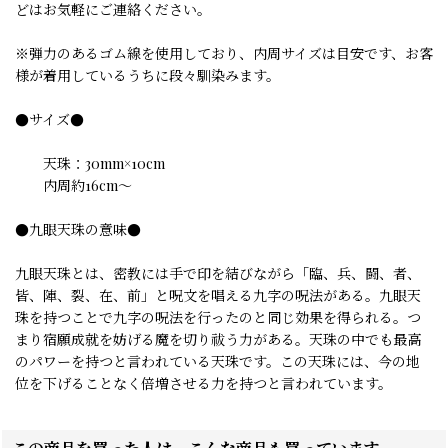
どはお気軽にご連絡ください。
※弾力のあるゴム線を使用しており、内周サイズは目安です、お客
様が着用しているうちに段々馴染みます。
●サイズ●
天珠：30mm×10cm
内周約16cm〜
●九眼天珠の意味●
九眼天珠とは、密教には手で印を結びながら「臨、兵、闘、者、
皆、陣、裂、在、前」と呪文を唱える九字の呪法がある。九眼天
珠を持つことで九字の呪法を行ったのと同じ効果を得られる。つ
まり宿願成就を妨げる魔を切り祓う力がある。天珠の中でも最高
のパワーを持つと言われている天珠です。この天珠には、今の地
位を下げることなく倍増させる力を持つと言われています。