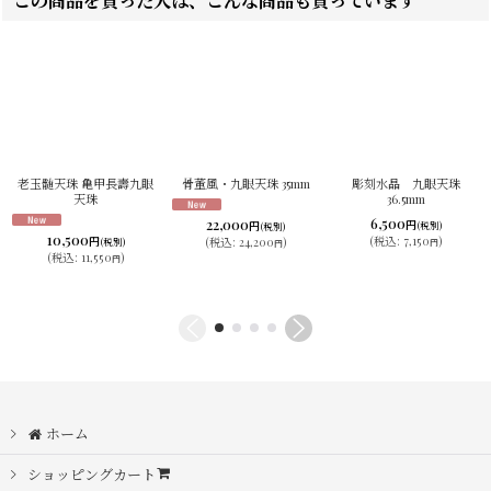
この商品を買った人は、こんな商品も買っています
老玉髄天珠 亀甲長壽九眼
骨董風・九眼天珠 35mm
彫刻水晶 九眼天珠
天珠
36.5mm
6,500
22,000
円
円
(税別)
(税別)
10,500
円
(
税込
:
7,150
)
(
税込
:
24,200
)
(税別)
円
円
(
税込
:
11,550
)
円
ホーム
ショッピングカート