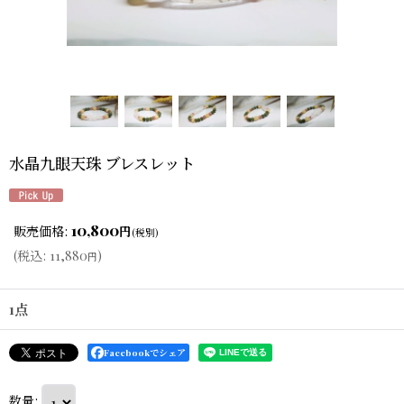
水晶九眼天珠 ブレスレット
10,800
販売価格
:
円
(税別)
(
税込
:
11,880
)
円
1点
Facebookでシェア
数量
: