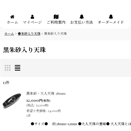
メニュー
ホーム
マイページ
ご利用案内
お支払い方法
オーダーメイド
ホーム
>
●朱砂入り天珠
>
黒朱砂入り天珠
黒朱砂入り天珠
13
件
表示数
:
黒朱砂・大人天珠 38mm
12,000
円
(税別)
(
税込
:
13,200
)
円
在庫あり
希望小売価格
:
24,000
円
1点
並び順
:
●サイズ● 約38mm×12mm ●大人天珠の意味● 大人天