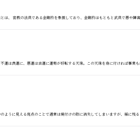
杵天珠とは、 密教の法具である金剛杵を象徴しており、金剛杵はもともと武具で悪や
とは、不運は良運に、悪運は吉運に運勢が好転する天珠。この天珠を身に付ければ事業
黒い砂のように見える斑点のことで通常は焼付けの際に消失してしまいますが、稀に残