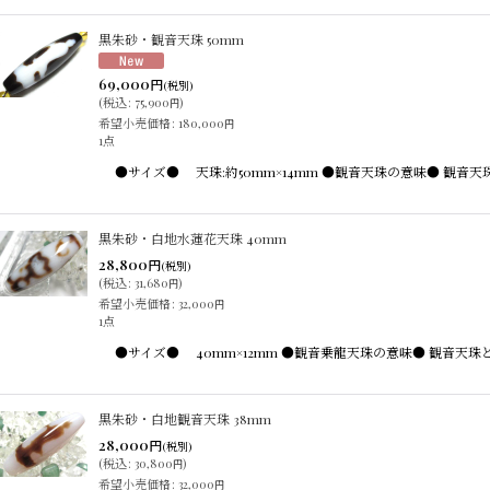
黒朱砂・観音天珠 50mm
69,000
円
(税別)
(
税込
:
75,900
)
円
希望小売価格
:
180,000
円
1点
●サイズ● 天珠:約50mm×14mm ●観音天珠の意味● 
黒朱砂・白地水蓮花天珠 40mm
28,800
円
(税別)
(
税込
:
31,680
)
円
希望小売価格
:
32,000
円
1点
●サイズ● 40mm×12mm ●観音乗龍天珠の意味● 観音
黒朱砂・白地観音天珠 38mm
28,000
円
(税別)
(
税込
:
30,800
)
円
希望小売価格
:
32,000
円