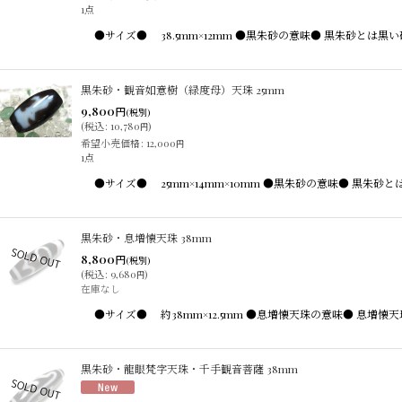
1点
●サイズ● 38.5mm×12mm ●黒朱砂の意味● 黒朱砂
黒朱砂・観音如意樹（緑度母）天珠 25mm
9,800
円
(税別)
(
税込
:
10,780
)
円
希望小売価格
:
12,000
円
1点
●サイズ● 25mm×14mm×10mm ●黒朱砂の意味● 
黒朱砂・息増懐天珠 38mm
8,800
円
(税別)
(
税込
:
9,680
)
円
在庫なし
●サイズ● 約38mm×12.5mm ●息増懐天珠の意味● 
黒朱砂・龍眼梵字天珠・千手観音菩薩 38mm