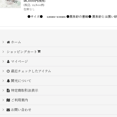
18,000
円
(税別)
(
税込
:
19,800
)
円
在庫なし
●サイズ● 12mm×10mm ●黒朱砂の意味● 黒朱砂とは
ホーム
ショッピングカート
マイページ
最近チェックしたアイテム
開光について
特定商取引法表示
ご利用案内
お問い合わせ