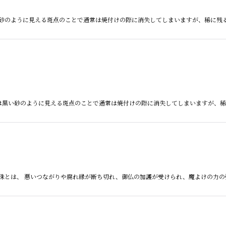
とは黒い砂のように見える斑点のことで通常は焼付けの際に消失してしまいますが、稀に
黒朱砂とは黒い砂のように見える斑点のことで通常は焼付けの際に消失してしまいますが
息増懐天珠とは、 悪いつながりや腐れ縁が断ち切れ、御仏の加護が受けられ、魔よけの