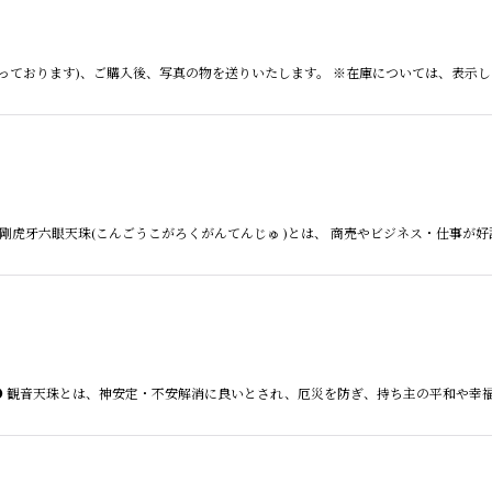
っております)、ご購入後、写真の物を送りいたします。 ※在庫については、表示
● 金剛虎牙六眼天珠(こんごうこがろくがんてんじゅ )とは、 商売やビジネス・仕事
の意味● 観音天珠とは、神安定・不安解消に良いとされ、厄災を防ぎ、持ち主の平和や