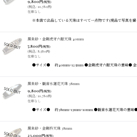
9,800
円
(税別)
(
税込
:
10,780
)
円
在庫なし
※本店で出品している天珠はすべて一点物です(現品で写真を撮
黒朱砂・金剛虎牙六眼天珠 40mm
7,800
円
(税別)
(
税込
:
8,580
)
円
在庫なし
●サイズ● 約40mm×12.5mm ●金剛虎牙六眼天珠の意味
黒朱砂・観音水蓮花天珠 38mm
9,800
円
(税別)
(
税込
:
10,780
)
円
在庫なし
●サイズ● 約38mm×13mm×10mm ●観音水蓮花天珠
黒朱砂・金剛杵天珠 38mm
23,000
円
(税別)