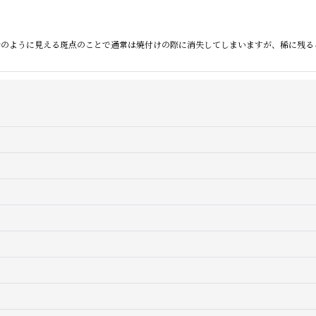
黒い砂のように見える斑点のことで通常は焼付けの際に消失してしまいますが、稀に残