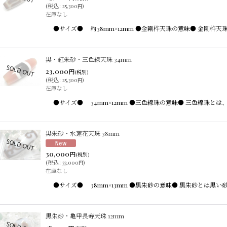
(
税込
:
25,300
)
円
在庫なし
●サイズ● 約38mm×12mm ●金剛杵天珠の意味● 金剛
黒・紅朱砂・三色線天珠 34mm
23,000
円
(税別)
(
税込
:
25,300
)
円
在庫なし
●サイズ● 34mm×12mm ●三色線珠の意味● 三色線珠
黒朱砂・水蓮花天珠 38mm
30,000
円
(税別)
(
税込
:
33,000
)
円
在庫なし
●サイズ● 38mm×13mm ●黒朱砂の意味● 黒朱砂とは
黒朱砂・亀甲長寿天珠 12mm