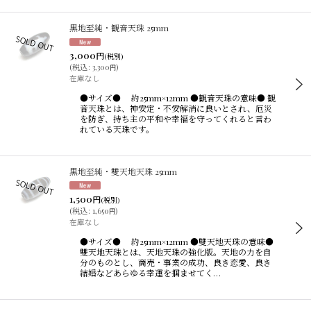
黒地至純・観音天珠 25mm
3,000
円
(税別)
(
税込
:
3,300
)
円
在庫なし
●サイズ● 約25mm×12mm ●観音天珠の意味● 観
音天珠とは、神安定・不安解消に良いとされ、厄災
を防ぎ、持ち主の平和や幸福を守ってくれると言わ
れている天珠です。
黒地至純・雙天地天珠 25mm
1,500
円
(税別)
(
税込
:
1,650
)
円
在庫なし
●サイズ● 約25mm×12mm ●雙天地天珠の意味●
雙天地天珠とは、天地天珠の強化版。天地の力を自
分のものとし、商売・事業の成功、良き恋愛、良き
結婚などあらゆる幸運を掴ませてく…