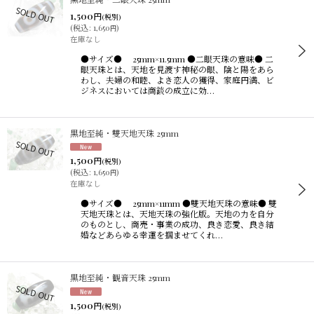
1,500
円
(税別)
(
税込
:
1,650
)
円
在庫なし
●サイズ● 25mm×11.5mm ●二眼天珠の意味● 二
眼天珠とは、天地を見渡す神秘の眼、陰と陽をあら
わし、夫婦の和睦、よき恋人の獲得、家庭円満、ビ
ジネスにおいては商談の成立に効…
黒地至純・雙天地天珠 25mm
1,500
円
(税別)
(
税込
:
1,650
)
円
在庫なし
●サイズ● 25mm×11mm ●雙天地天珠の意味● 雙
天地天珠とは、天地天珠の強化版。天地の力を自分
のものとし、商売・事業の成功、良き恋愛、良き結
婚などあらゆる幸運を掴ませてくれ…
黒地至純・観音天珠 25mm
1,500
円
(税別)