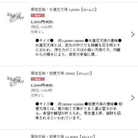
黒地至純・水蓮花天珠 24mm【160427】
1,500
円
(税別)
(
税込
:
1,650
)
円
在庫なし
●サイズ● 約24mm×11mm ●水蓮花天珠の意味●
水蓮花天珠とは、泥水の中ででも綺麗な花を咲かす
と云われ、浄化力がことのほか強い天珠です。内面
からの輝きにより、真実の幸福に導…
黒地至純・如意天珠 25mm【160427】
1,500
円
(税別)
(
税込
:
1,650
)
円
在庫なし
●サイズ● 約25mm×12mm ●如意天珠の意味● 如
意天珠とは、意の如く万事がうまく運ぶ霊力があ
る。希望や願望が叶えられ、男女運上昇、福財も招
来されるといわれています。
黒地至純・如意天珠 24.5mm【160427】