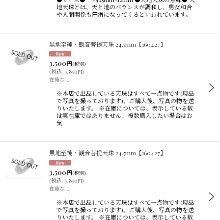
地天珠とは、天と地のバランスが調和し、男女和合
や人間関係も円滑になってくるといわれています。
黒地至純・観音菩提天珠 24.5mm【160427】
3,500
円
(税別)
(
税込
:
3,850
)
円
在庫なし
※本店で出品している天珠はすべて一点物です(現品
で写真を撮っております)、ご購入後、写真の物を送
りいたします。 ※在庫については、表示している数
は実在庫ではありません、複数購入したい場合はお
気…
黒地至純・観音菩提天珠 24.5mm【160427】
3,500
円
(税別)
(
税込
:
3,850
)
円
在庫なし
※本店で出品している天珠はすべて一点物です(現品
で写真を撮っております)、ご購入後、写真の物を送
りいたします。 ※在庫については、表示している数