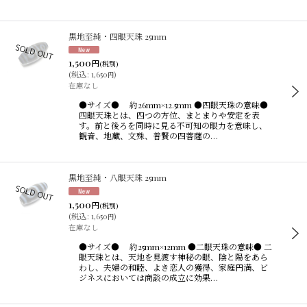
黒地至純・四眼天珠 25mm
1,500
円
(税別)
(
税込
:
1,650
)
円
在庫なし
●サイズ● 約26mm×12.5mm ●四眼天珠の意味●
四眼天珠とは、四つの方位、まとまりや安定を表
す。前と後ろを同時に見る不可知の眼力を意味し、
観音、地蔵、文殊、普賢の四菩薩の…
黒地至純・八眼天珠 25mm
1,500
円
(税別)
(
税込
:
1,650
)
円
在庫なし
●サイズ● 約25mm×12mm ●二眼天珠の意味● 二
眼天珠とは、天地を見渡す神秘の眼、陰と陽をあら
わし、夫婦の和睦、よき恋人の獲得、家庭円満、ビ
ジネスにおいては商談の成立に効果…