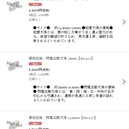
1,500
円
(税別)
(
税込
:
1,650
)
円
在庫なし
●サイズ● 約24.5mm×12mm ●如意天珠の意味●
如意天珠とは、意の如く万事がうまく運ぶ霊力があ
る。希望や願望が叶えられ、男女運上昇、福財も招
来されるといわれています。
黒地至純・閃電五眼天珠 25mm【160427】
1,500
円
(税別)
(
税込
:
1,650
)
円
在庫なし
●サイズ● 約25mm×11.5mm ●閃電五眼天珠の意味
● 閃電五眼天珠とは、 東・西・南・北・中央の五方
位仏から守護され、運勢が急速に上昇し幸運が訪れ
るといわれています。
黒地至純・閃電五眼天珠 24.5mm【160427】
1,500
円