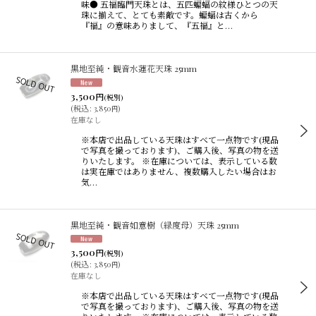
味● 五福臨門天珠とは、五匹蝙蝠の紋様ひとつの天
珠に揃えて、とても素敵です。蝙蝠は古くから
『福』の意味ありまして、『五福』と…
黒地至純・観音水蓮花天珠 25mm
3,500
円
(税別)
(
税込
:
3,850
)
円
在庫なし
※本店で出品している天珠はすべて一点物です(現品
で写真を撮っております)、ご購入後、写真の物を送
りいたします。 ※在庫については、表示している数
は実在庫ではありません、複数購入したい場合はお
気…
黒地至純・観音如意樹（緑度母）天珠 25mm
3,500
円
(税別)
(
税込
:
3,850
)
円
在庫なし
※本店で出品している天珠はすべて一点物です(現品
で写真を撮っております)、ご購入後、写真の物を送