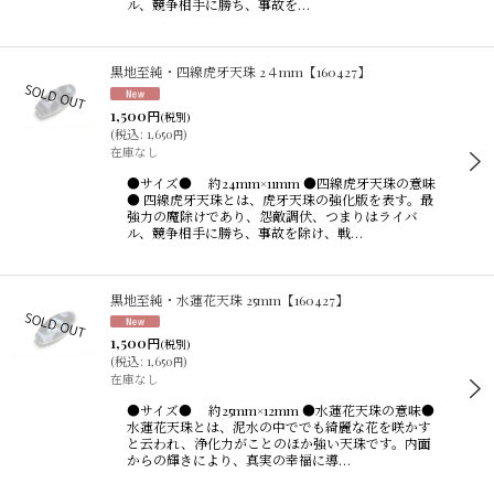
ル、競争相手に勝ち、事故を…
黒地至純・四線虎牙天珠 2４mm【160427】
1,500
円
(税別)
(
税込
:
1,650
)
円
在庫なし
●サイズ● 約24mm×11mm ●四線虎牙天珠の意味
● 四線虎牙天珠とは、虎牙天珠の強化版を表す。最
強力の魔除けであり、怨敵調伏、つまりはライバ
ル、競争相手に勝ち、事故を除け、戦…
黒地至純・水蓮花天珠 25mm【160427】
1,500
円
(税別)
(
税込
:
1,650
)
円
在庫なし
●サイズ● 約25mm×12mm ●水蓮花天珠の意味●
水蓮花天珠とは、泥水の中ででも綺麗な花を咲かす
と云われ、浄化力がことのほか強い天珠です。内面
からの輝きにより、真実の幸福に導…