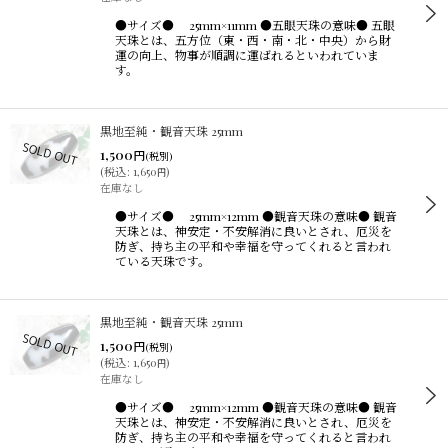
●サイズ● 25mm×11mm ●五眼天珠の意味● 五眼
天珠とは、五方位（東・西・南・北・中央）から財
運の向上、物事が順調に運ばれるといわれていま
す。
黒地至純・観音天珠 25mm
1,500
円
(税別)
(
税込
:
1,650
)
円
在庫なし
●サイズ● 25mm×12mm ●観音天珠の意味● 観音
天珠とは、神安定・不安解消に良いとされ、厄災を
防ぎ、持ち主の平和や幸福を守ってくれると言われ
ている天珠です。
黒地至純・観音天珠 25mm
1,500
円
(税別)
(
税込
:
1,650
)
円
在庫なし
●サイズ● 25mm×12mm ●観音天珠の意味● 観音
天珠とは、神安定・不安解消に良いとされ、厄災を
防ぎ、持ち主の平和や幸福を守ってくれると言われ