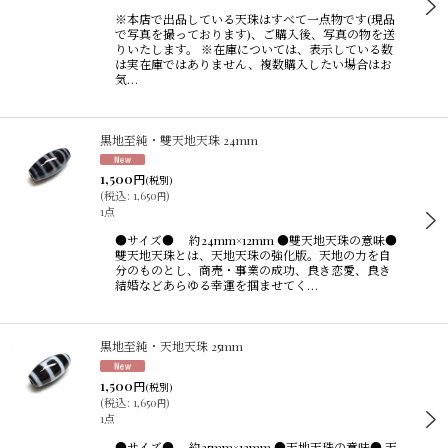
並び順
:
※本店で出品している天珠はすべて一点物です(現品
で写真を撮っております)、ご購入後、写真の物を送
りいたします。 ※在庫については、表示している数
は実在庫ではありません、複数購入したい場合はお
絞り込む
気…
黒地至純・雙天地天珠 24mm
1,500
円
(税別)
(
税込
:
1,650
)
円
1点
●サイズ● 約24mm×12mm ●雙天地天珠の意味●
雙天地天珠とは、天地天珠の強化版。天地の力を自
分のものとし、商売・事業の成功、良き恋愛、良き
結婚などあらゆる幸運を掴ませてく…
黒地至純・天地天珠 25mm
1,500
円
(税別)
(
税込
:
1,650
)
円
1点
●サイズ● 約25mm×12mm ●天地天珠の意味● 天