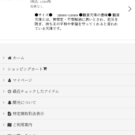
(
税込
:
1,650
)
円
在庫なし
●サイズ● 25mm×12mm ●観音天珠の意味● 観音
天珠とは、神安定・不安解消に良いとされ、厄災を
防ぎ、持ち主の平和や幸福を守ってくれると言われ
ている天珠です。
ホーム
ショッピングカート
マイページ
最近チェックしたアイテム
開光について
特定商取引法表示
ご利用案内