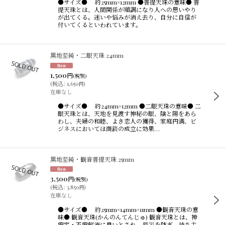
●サイズ● 約25mm×12mm ●菩提天珠の意味● 菩
提天珠とは、人間関係が順調になり人への思いやり
が出てくる。迷いや悩みが消え去り、自分に自信が
付いてくるといわれています。
黒地至純・二眼天珠 24mm
1,500
円
(税別)
(
税込
:
1,650
)
円
在庫なし
●サイズ● 約24mm×12mm ●二眼天珠の意味● 二
眼天珠とは、天地を見渡す神秘の眼、陰と陽をあら
わし、夫婦の和睦、よき恋人の獲得、家庭円満、ビ
ジネスにおいては商談の成立に効果…
黒地至純・観音菩提天珠 25mm
3,500
円
(税別)
(
税込
:
3,850
)
円
在庫なし
●サイズ● 約25mm×14mm×11mm ●観音天珠の意
味● 観音天珠(かんのんてんじゅ) 観音天珠とは、神
安定・不安解消に良いとされ、厄災を防ぎ、持ち主