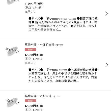
3,500
円
(税別)
(
税込
:
3,850
)
円
在庫なし
●サイズ● 約25mm×13mm×11mm ●観音天珠の意
味● 観音天珠(かんのんてんじゅ) 観音天珠とは、神
安定・不安解消に良いとされ、厄災を防ぎ、持ち主
の平和や幸福を守って…
黒地至純・水蓮花天珠 25mm
1,500
円
(税別)
(
税込
:
1,650
)
円
在庫なし
●サイズ● 約25mm×12mm ●水蓮花天珠の意味●
水蓮花天珠とは、泥水の中ででも綺麗な花を咲かす
と云われ、浄化力がことのほか強い天珠です。内面
からの輝きにより、真実の幸福に導…
黒地至純・八眼天珠 25mm
1,500
円
(税別)
(
税込
:
1,650
)
円