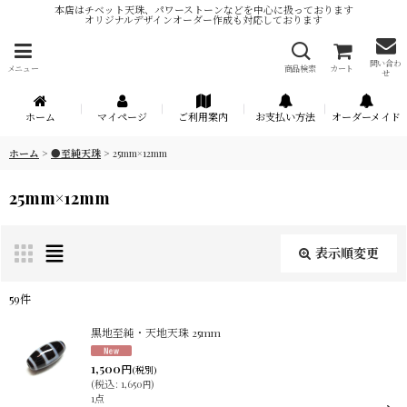
本店はチベット天珠、パワーストーンなどを中心に扱っております
オリジナルデザインオーダー作成も対応しております
問い合わ
メニュー
商品検索
カート
せ
ホーム
マイページ
ご利用案内
お支払い方法
オーダーメイド
ホーム
>
●至純天珠
>
25mm×12mm
25mm×12mm
表示順変更
閉じる
59
件
表示数
:
黒地至純・天地天珠 25mm
1,500
円
(税別)
在庫あり
(
税込
:
1,650
)
円
1点