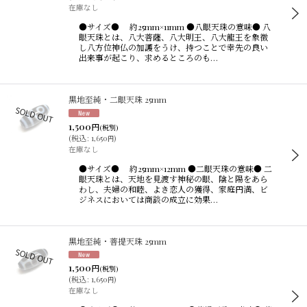
在庫なし
●サイズ● 約25mm×11mm ●八眼天珠の意味● 八
眼天珠とは、八大菩薩、八大明王、八大龍王を象徴
し八方位神仏の加護をうけ、持つことで幸先の良い
出来事が起こり、求めるところのも…
黒地至純・二眼天珠 25mm
1,500
円
(税別)
(
税込
:
1,650
)
円
在庫なし
●サイズ● 約25mm×12mm ●二眼天珠の意味● 二
眼天珠とは、天地を見渡す神秘の眼、陰と陽をあら
わし、夫婦の和睦、よき恋人の獲得、家庭円満、ビ
ジネスにおいては商談の成立に効果…
黒地至純・菩提天珠 25mm
1,500
円
(税別)
(
税込
:
1,650
)
円
在庫なし