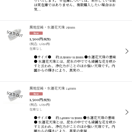
りいたします。 ※在庫については、表示している数
は実在庫ではありません、複数購入したい場合はお
気…
黒地至純・水蓮花天珠 25mm
1,500
円
(税別)
(
税込
:
1,650
)
円
在庫なし
●サイズ● 約25.5mm×11.5mm ●水蓮花天珠の意味
● 水蓮花天珠とは、泥水の中ででも綺麗な花を咲か
すと云われ、浄化力がことのほか強い天珠です。内
面からの輝きにより、真実の…
黒地至純・水蓮花天珠 24mm
1,500
円
(税別)
(
税込
:
1,650
)
円
在庫なし
●サイズ● 約24mm×11.5mm ●水蓮花天珠の意味
● 水蓮花天珠とは、泥水の中ででも綺麗な花を咲か
すと云われ、浄化力がことのほか強い天珠です。内
面からの輝きにより、真実の幸福…