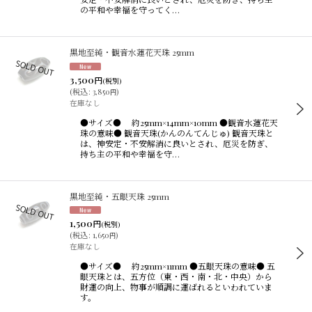
の平和や幸福を守ってく…
黒地至純・観音水蓮花天珠 25mm
3,500
円
(税別)
(
税込
:
3,850
)
円
在庫なし
●サイズ● 約25mm×14mm×10mm ●観音水蓮花天
珠の意味● 観音天珠(かんのんてんじゅ) 観音天珠と
は、神安定・不安解消に良いとされ、厄災を防ぎ、
持ち主の平和や幸福を守…
黒地至純・五眼天珠 25mm
1,500
円
(税別)
(
税込
:
1,650
)
円
在庫なし
●サイズ● 約25mm×11mm ●五眼天珠の意味● 五
眼天珠とは、五方位（東・西・南・北・中央）から
財運の向上、物事が順調に運ばれるといわれていま
す。