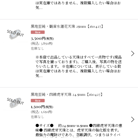
は実在庫ではありません、複数購入したい場合はお
気…
黒地至純・観音水蓮花天珠 25mm【160427】
3,500
円
(税別)
(
税込
:
3,850
)
円
在庫なし
※本店で出品している天珠はすべて一点物です(現品
で写真を撮っております)、ご購入後、写真の物を送
りいたします。 ※在庫については、表示している数
は実在庫ではありません、複数購入したい場合はお
気…
黒地至純・四線虎牙天珠 24.5mm【160427】
1,500
円
(税別)
(
税込
:
1,650
)
円
在庫なし
●サイズ● 約24.5mm×11.5mm ●四線虎牙天珠の意
味● 四線虎牙天珠とは、虎牙天珠の強化版を表す。
最強力の魔除けであり、怨敵調伏、つまりはライバ