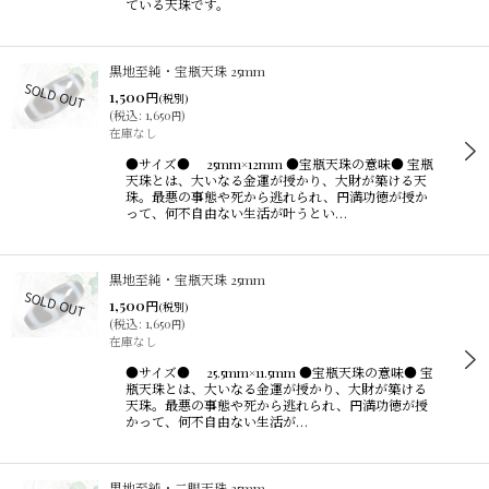
ている天珠です。
黒地至純・宝瓶天珠 25mm
1,500
円
(税別)
(
税込
:
1,650
)
円
在庫なし
●サイズ● 25mm×12mm ●宝瓶天珠の意味● 宝瓶
天珠とは、大いなる金運が授かり、大財が築ける天
珠。最悪の事態や死から逃れられ、円満功徳が授か
って、何不自由ない生活が叶うとい…
黒地至純・宝瓶天珠 25mm
1,500
円
(税別)
(
税込
:
1,650
)
円
在庫なし
●サイズ● 25.5mm×11.5mm ●宝瓶天珠の意味● 宝
瓶天珠とは、大いなる金運が授かり、大財が築ける
天珠。最悪の事態や死から逃れられ、円満功徳が授
かって、何不自由ない生活が…
黒地至純・二眼天珠 25mm