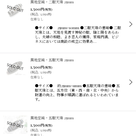
黒地至純・二眼天珠 25mm
1,500
円
(税別)
(
税込
:
1,650
)
円
在庫なし
●サイズ● 25mm×10mm ●二眼天珠の意味● 二眼
天珠とは、天地を見渡す神秘の眼、陰と陽をあらわ
し、夫婦の和睦、よき恋人の獲得、家庭円満、ビジ
ネスにおいては商談の成立に効果あ…
黒地至純・五眼天珠 25mm
1,500
円
(税別)
(
税込
:
1,650
)
円
在庫なし
●サイズ● 約25mm×11mm ●五眼天珠の意味● 五
眼天珠とは、五方位（東・西・南・北・中央）から
財運の向上、物事が順調に運ばれるといわれていま
す。
黒地至純・五眼天珠 25mm
1,500
円
(税別)
(
税込
:
1,650
)
円
在庫なし