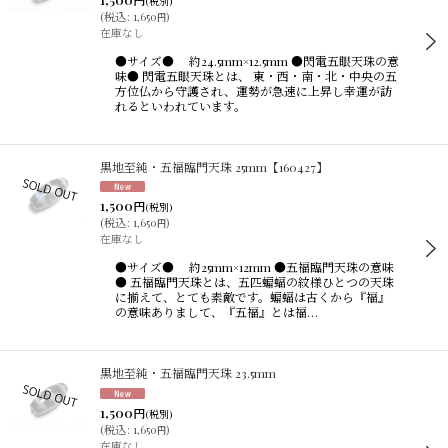
(税別)
(
税込
:
1,650
)
円
在庫なし
●サイズ● 約24.5mm×12.5mm ●閃電五眼天珠の意
味● 閃電五眼天珠とは、 東・西・南・北・中央の五
方位仏から守護され、運勢が急速に上昇し幸運が訪
れるといわれています。
黒地至純・五福臨門天珠 25mm【160427】
1,500
円
(税別)
(
税込
:
1,650
)
円
在庫なし
●サイズ● 約25mm×12mm ●五福臨門天珠の意味
● 五福臨門天珠とは、五匹蝙蝠の紋様ひとつの天珠
に揃えて、とても素敵です。蝙蝠は古くから『福』
の意味ありまして、『五福』とは福…
黒地至純・五福臨門天珠 23.5mm
1,500
円
(税別)
(
税込
:
1,650
)
円
在庫なし