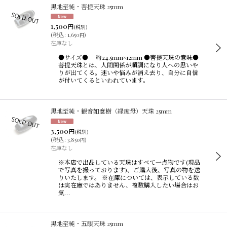
黒地至純・菩提天珠 25mm
1,500
円
(税別)
(
税込
:
1,650
)
円
在庫なし
●サイズ● 約24.5mm×12mm ●菩提天珠の意味●
菩提天珠とは、人間関係が順調になり人への思いや
りが出てくる。迷いや悩みが消え去り、自分に自信
が付いてくるといわれています。
黒地至純・観音如意樹（緑度母）天珠 25mm
3,500
円
(税別)
(
税込
:
3,850
)
円
在庫なし
※本店で出品している天珠はすべて一点物です(現品
で写真を撮っております)、ご購入後、写真の物を送
りいたします。 ※在庫については、表示している数
は実在庫ではありません、複数購入したい場合はお
気…
黒地至純・五眼天珠 25mm