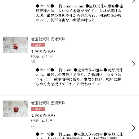
並び順
:
●サイズ● 約18mm×13mm ●宝瓶天珠の意味● 宝
瓶天珠とは、大いなる金運が授かり、大財が築ける
天珠。最悪の事態や死から逃れられ、円満功徳が授
かって、何不自由ない生活が叶うと…
絞り込む
老玉髄天珠 虎牙天珠
3,800
円
(税別)
(
税込
:
4,180
)
円
1点
●サイズ● 約14mm ●虎牙天珠の意味● 虎牙天珠
とは、最強力の魔除けであり、怨敵調伏、つまりは
ライバル、競争相手に勝ち、事故を除け、戦いに勝
ちぬく力を授けてくれると云われている…
老玉髄天珠 宝瓶天珠
3,800
円
(税別)
(
税込
:
4,180
)
円
1点
●サイズ● 約14mm ●宝瓶天珠の意味● 宝瓶天珠
とは、大いなる金運が授かり、大財が築ける天珠。