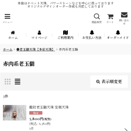
本店はチベット天珠、パワーストーンなどを中心に扱っております
オリジナルデザインオーダー作成も対応しております
問い合わ
メニュー
商品検索
カート
せ
ホーム
マイページ
ご利用案内
お支払い方法
オーダーメイド
ホーム
>
●老玉髄天珠【多彩天珠】
>
赤肉系老玉髄
赤肉系老玉髄
表示順変更
閉じる
3
件
表示数
:
龍紋老玉髄天珠 宝瓶天珠
5,800
円
(税別)
在庫あり
(
税込
:
6,380
)
円
1点