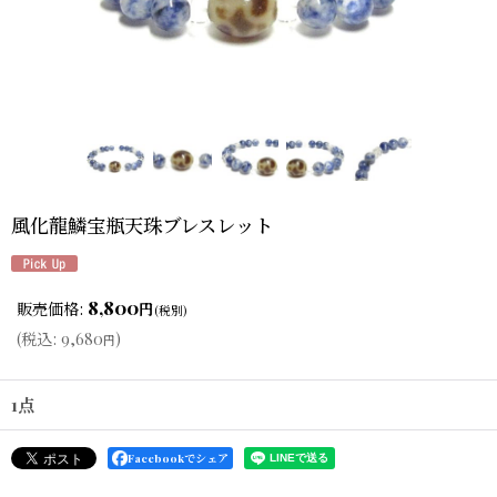
風化龍鱗宝瓶天珠ブレスレット
8,800
販売価格
:
円
(税別)
(
税込
:
9,680
)
円
1点
Facebookでシェア