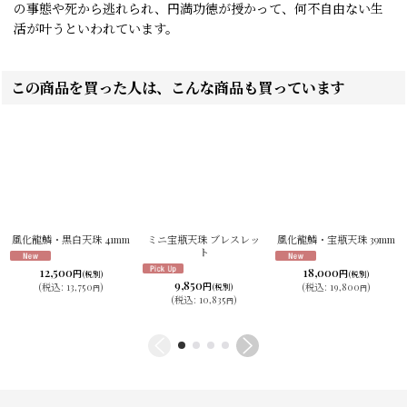
の事態や死から逃れられ、円満功徳が授かって、何不自由ない生
活が叶うといわれています。
この商品を買った人は、こんな商品も買っています
風化龍鱗・黒白天珠 41mm
ミニ宝瓶天珠 ブレスレッ
風化龍鱗・宝瓶天珠 39mm
ト
12,500
18,000
円
円
(税別)
(税別)
9,850
円
(
税込
:
13,750
)
(
税込
:
19,800
)
(税別)
円
円
(
税込
:
10,835
)
円