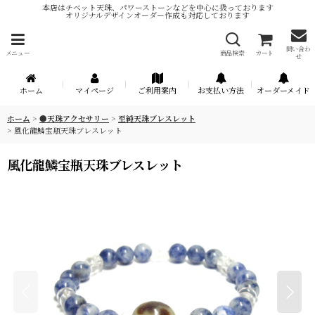
本店はチベット天珠、パワーストーンなどを中心に扱っております
オリジナルデザインオーダー作成も対応しております
問い合わ
メニュー
商品検索
カート
せ
ホーム
マイページ
ご利用案内
お支払い方法
オーダーメイド
ホーム
>
●天珠アクセサリー
>
至純天珠ブレスレット
>
風化龍鱗宝瓶天珠ブレスレット
風化龍鱗宝瓶天珠ブレスレット