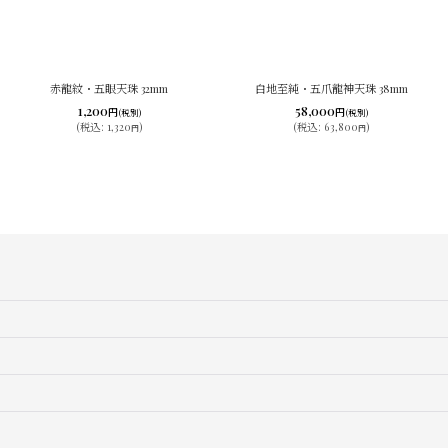
赤龍紋・五眼天珠 32mm
白地至純・五爪龍神天珠 38mm
1,200
58,000
円
円
(税別)
(税別)
(
税込
:
1,320
)
(
税込
:
63,800
)
円
円