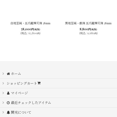
白地至純・五爪龍神天珠 38mm
黒地至純・戯珠 五爪龍神天珠 38mm
58,000
8,800
円
円
(税別)
(税別)
(
税込
:
63,800
)
(
税込
:
9,680
)
円
円
ホーム
ショッピングカート
マイページ
最近チェックしたアイテム
開光について