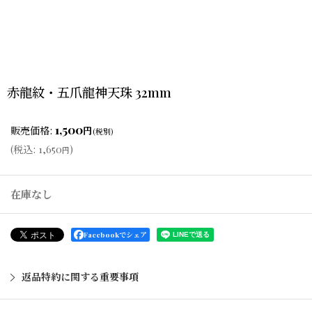
赤龍紋・五爪龍神天珠 32mm
1,500
販売価格
:
円
(税別)
(
税込
:
1,650
)
円
在庫なし
Facebookでシェア
返品特約に関する重要事項