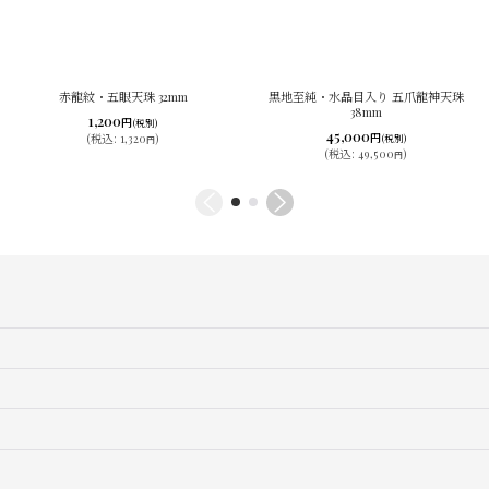
赤龍紋・五眼天珠 32mm
黒地至純・水晶目入り 五爪龍神天珠
38mm
1,200
円
(税別)
45,000
円
(
税込
:
1,320
)
(税別)
円
(
税込
:
49,500
)
円