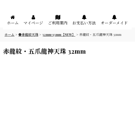
メニュー
ホーム
マイページ
ご利用案内
お支払い方法
オーダーメイド
ホーム
>
●赤龍紋天珠
>
32mm×13mm【NEW】
>
赤龍紋・五爪龍神天珠 32mm
赤龍紋・五爪龍神天珠 32mm