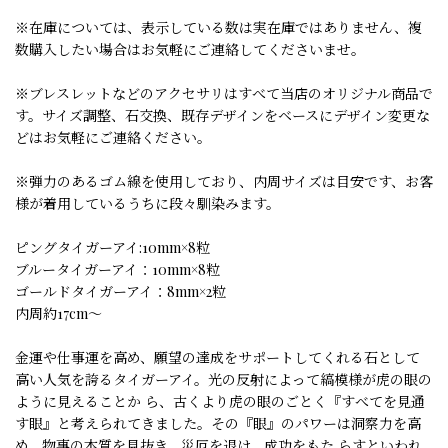
※在庫については、表示している数は実在庫ではありません、複
数購入したい場合はお気軽にご連絡してくださいませ。
※ブレスレットなどのアクセサリはすべて当店のオリジナル商品で
す。サイズ調整、石交換、既存デザインをベースにデザイン変更な
どはお気軽にご連絡ください。
※弾力のあるゴム線を使用しており、内周サイズは目安です、お客
様が着用しているうちに段々馴染みます。
ピングタイガーアイ:10mm×8粒
ブルータイガーアイ：10mm×8粒
ゴールドタイガーアイ：8mm×2粒
内周約17cm〜
金運や仕事運を高め、願望の達成をサポートしてくれる石として
高い人気を誇るタイガーアイ。光の反射によって縞模様が虎の眼の
ように見えることか ら、古くより虎の眼のごとく『すべてを見通
す眼』と考えられてきました。その『眼』のパワーは洞察力を高
め、物事の本質を見抜き、災厄を退け、成功をもた らすといわれ