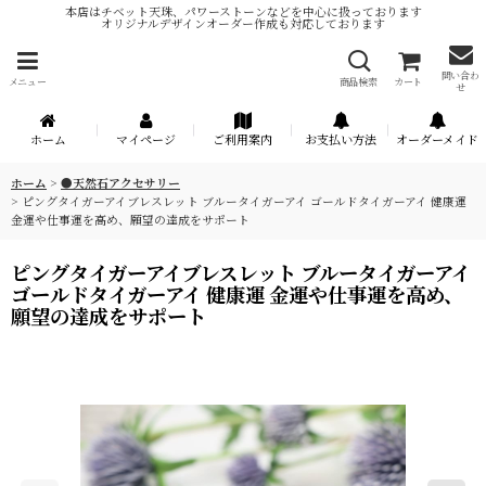
本店はチベット天珠、パワーストーンなどを中心に扱っております
オリジナルデザインオーダー作成も対応しております
問い合わ
メニュー
商品検索
カート
せ
ホーム
マイページ
ご利用案内
お支払い方法
オーダーメイド
ホーム
>
●天然石アクセサリー
>
ピングタイガーアイブレスレット ブルータイガーアイ ゴールドタイガーアイ 健康運
金運や仕事運を高め、願望の達成をサポート
ピングタイガーアイブレスレット ブルータイガーアイ
ゴールドタイガーアイ 健康運 金運や仕事運を高め、
願望の達成をサポート