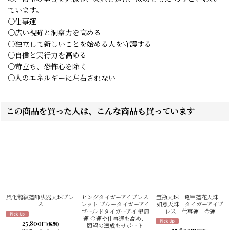
ています。
○仕事運
○広い視野と洞察力を高める
○独立して新しいことを始める人を守護する
○自信と実行力を高める
○苛立ち、恐怖心を除く
○人のエネルギーに左右されない
この商品を買った人は、こんな商品も買っています
風化龍紋蓮師法器天珠ブレ
ピングタイガーアイブレス
宝瓶天珠 亀甲蓮花天珠
ス
レット ブルータイガーアイ
如意天珠 タイガーアイブ
ゴールドタイガーアイ 健康
レス 仕事運 金運
運 金運や仕事運を高め、
25,800
円
(税別)
願望の達成をサポート