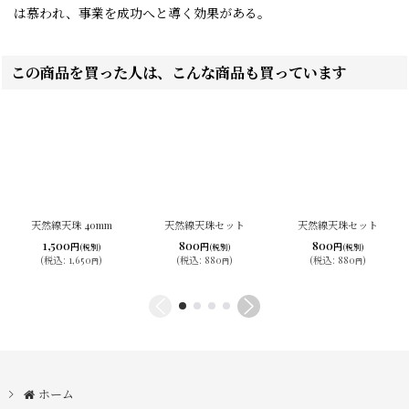
は慕われ、事業を成功へと導く効果がある。
この商品を買った人は、こんな商品も買っています
天然線天珠 40mm
天然線天珠セット
天然線天珠セット
1,500
800
800
円
円
円
(税別)
(税別)
(税別)
(
税込
:
1,650
)
(
税込
:
880
)
(
税込
:
880
)
円
円
円
ホーム