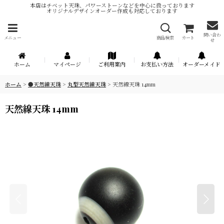
本店はチベット天珠、パワーストーンなどを中心に扱っております
オリジナルデザインオーダー作成も対応しております
問い合わ
メニュー
商品検索
カート
せ
ホーム
マイページ
ご利用案内
お支払い方法
オーダーメイド
ホーム
>
●天然線天珠
>
丸型天然線天珠
>
天然線天珠 14mm
天然線天珠 14mm