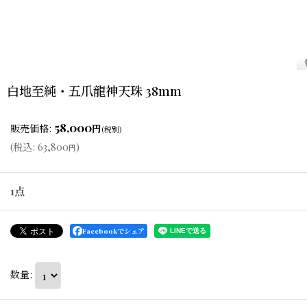
白地至純・五爪龍神天珠 38mm
58,000
販売価格
:
円
(税別)
(
税込
:
63,800
)
円
1点
Facebookでシェア
数量
: