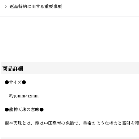
返品特約に関する重要事項
商品詳細
●サイズ●
約39mm×12mm
●龍神天珠の意味●
龍神天珠とは、龍は中国皇帝の象徴で、皇帝のような権力と富財を