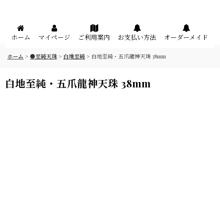
メニュー
ホーム
マイページ
ご利用案内
お支払い方法
オーダーメイド
ホーム
>
●至純天珠
>
白地至純
>
白地至純・五爪龍神天珠 38mm
白地至純・五爪龍神天珠 38mm