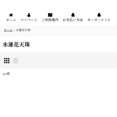
メニュー
ホーム
マイページ
ご利用案内
お支払い方法
オーダーメイド
ホーム
>
水蓮花天珠
水蓮花天珠
133
件
表示数
:
在庫あり
並び順
: