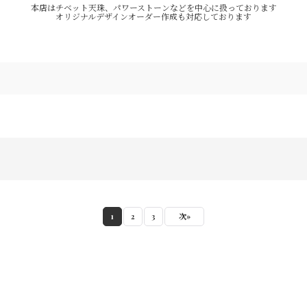
本店はチベット天珠、パワーストーンなどを中心に扱っております
オリジナルデザインオーダー作成も対応しております
1
2
3
次
»