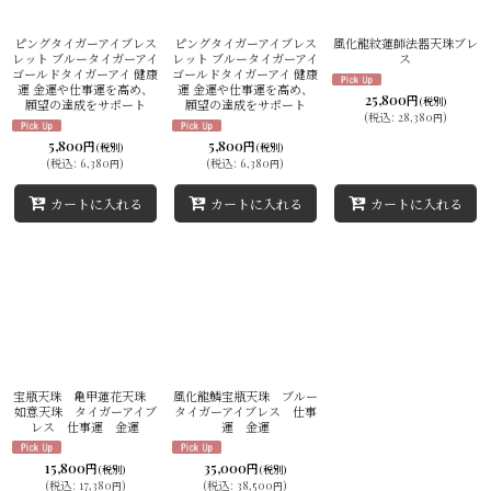
並び順
:
ピングタイガーアイブレス
ピングタイガーアイブレス
風化龍紋蓮師法器天珠ブレ
レット ブルータイガーアイ
レット ブルータイガーアイ
ス
ゴールドタイガーアイ 健康
ゴールドタイガーアイ 健康
絞り込む
運 金運や仕事運を高め、
運 金運や仕事運を高め、
25,800
円
(税別)
願望の達成をサポート
願望の達成をサポート
(
税込
:
28,380
)
円
5,800
5,800
円
円
(税別)
(税別)
(
税込
:
6,380
)
(
税込
:
6,380
)
円
円
カートに入れる
カートに入れる
カートに入れる
宝瓶天珠 亀甲蓮花天珠
風化龍鱗宝瓶天珠 ブルー
如意天珠 タイガーアイブ
タイガーアイブレス 仕事
レス 仕事運 金運
運 金運
15,800
35,000
円
円
(税別)
(税別)
(
税込
:
17,380
)
(
税込
:
38,500
)
円
円