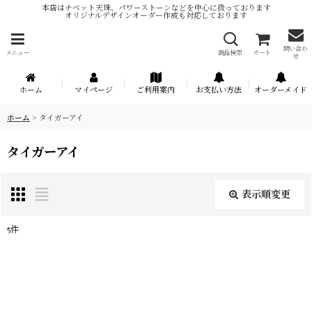
本店はチベット天珠、パワーストーンなどを中心に扱っております
オリジナルデザインオーダー作成も対応しております
問い合わ
メニュー
商品検索
カート
せ
ホーム
マイページ
ご利用案内
お支払い方法
オーダーメイド
ホーム
>
タイガーアイ
タイガーアイ
表示順変更
閉じる
5
件
表示数
:
在庫あり