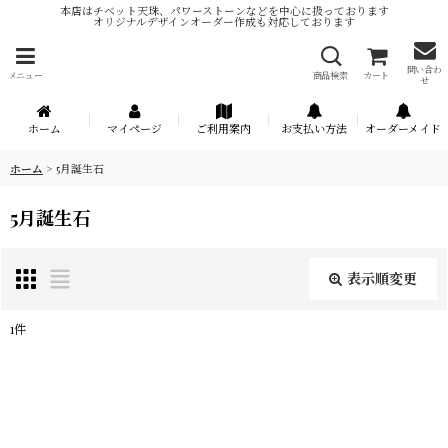
本店はチベット天珠、パワーストーンなどを中心に扱っております
オリジナルデザインオーダー作成も対応しております
問い合わ
メニュー
商品検索
カート
せ
ホーム
マイページ
ご利用案内
お支払い方法
オーダーメイド
ホーム
>
5月誕生石
5月誕生石
表示順変更
閉じる
1
件
表示数
:
在庫あり