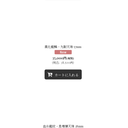
風化龍鱗・九眼天珠 57mm
35,000
円
(税別)
(
税込
:
38,500
)
円
カートに入れる
血糸龍紋・息増懐天珠 38mm