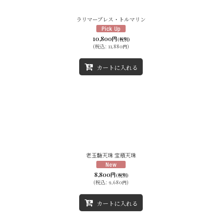
ラリマーブレス・トルマリン
10,800
円
(税別)
(
税込
:
11,880
)
円
カートに入れる
老玉髄天珠 宝瓶天珠
8,800
円
(税別)
(
税込
:
9,680
)
円
カートに入れる