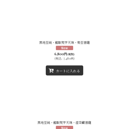
黒地至純・龍眼梵字天珠・勢至菩薩
6,800
円
(税別)
(
税込
:
7,480
)
円
カートに入れる
黒地至純・龍眼梵字天珠・虚空蔵菩薩