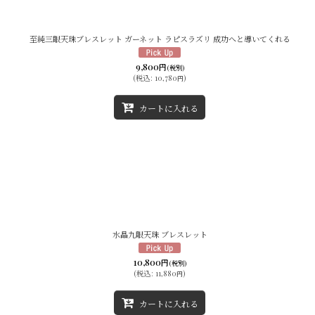
至純三眼天珠ブレスレット ガーネット ラピスラズリ 成功へと導いてくれる
9,800
円
(税別)
(
税込
:
10,780
)
円
カートに入れる
水晶九眼天珠 ブレスレット
10,800
円
(税別)
(
税込
:
11,880
)
円
カートに入れる