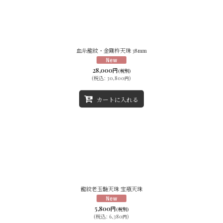
血糸龍紋・金剛杵天珠 38mm
28,000
円
(税別)
(
税込
:
30,800
)
円
カートに入れる
龍紋老玉髄天珠 宝瓶天珠
5,800
円
(税別)
(
税込
:
6,380
)
円