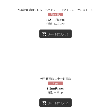
水晶観音乗龍ブレス・ペリドット・アメトリン・サンストーン
15,800
円
(税別)
(
税込
:
17,380
)
円
カートに入れる
老玉髄天珠 二十一眼天珠
8,800
円
(税別)
(
税込
:
9,680
)
円
カートに入れる