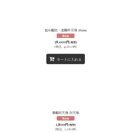
血糸龍紋・金剛杵天珠 38mm
38,000
円
(税別)
(
税込
:
41,800
)
円
カートに入れる
青龍紋天珠 卍天珠
2,800
円
(税別)
(
税込
:
3,080
)
円