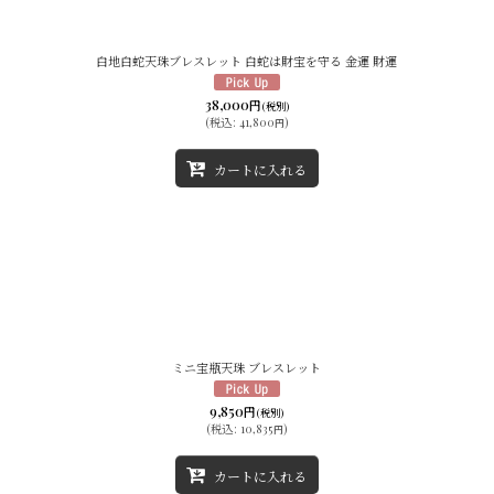
絞り込む
白地白蛇天珠ブレスレット 白蛇は財宝を守る 金運 財運
38,000
円
(税別)
(
税込
:
41,800
)
円
カートに入れる
ミニ宝瓶天珠 ブレスレット
9,850
円
(税別)
(
税込
:
10,835
)
円
カートに入れる