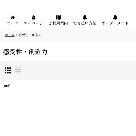
メニュー
ホーム
マイページ
ご利用案内
お支払い方法
オーダーメイド
ホーム
>
感受性・創造力
感受性・創造力
316
件
表示数
:
在庫あり
並び順
: