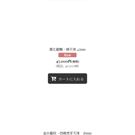
風化龍鱗・線天珠 47mm
45,000
円
(税別)
(
税込
:
49,500
)
円
カートに入れる
血糸龍紋・四線虎牙天珠 38mm