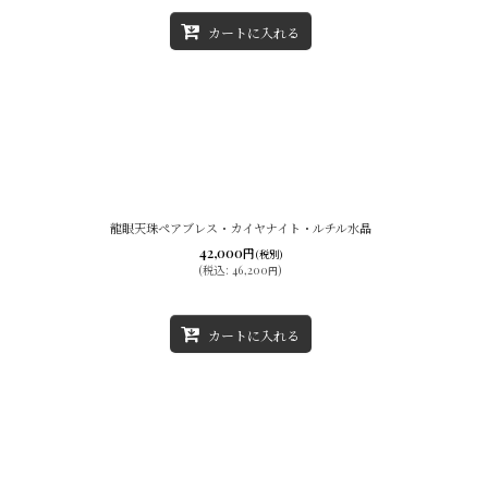
カートに入れる
龍眼天珠ペアブレス・カイヤナイト・ルチル水晶
42,000
円
(税別)
(
税込
:
46,200
)
円
カートに入れる