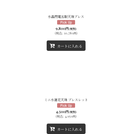
水晶閃電五眼天珠ブレス
9,800
円
(税別)
(
税込
:
10,780
)
円
カートに入れる
ミニ水蓮花天珠 ブレスレット
4,500
円
(税別)
(
税込
:
4,950
)
円
カートに入れる