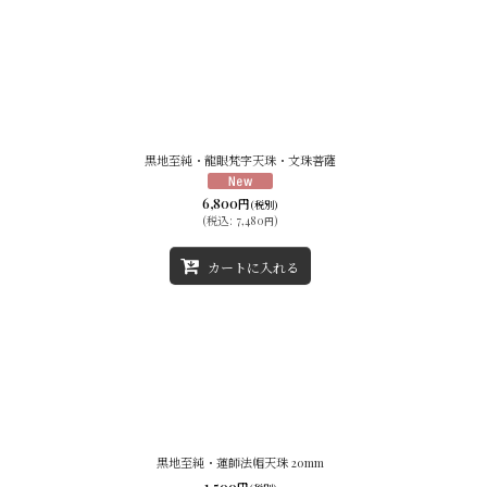
黒地至純・龍眼梵字天珠・文珠菩薩
6,800
円
(税別)
(
税込
:
7,480
)
円
カートに入れる
黒地至純・蓮師法帽天珠 20mm
1,500