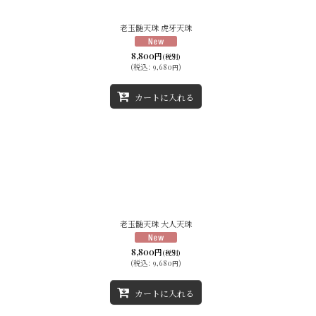
老玉髄天珠 虎牙天珠
8,800
円
(税別)
(
税込
:
9,680
)
円
カートに入れる
老玉髄天珠 大人天珠
8,800
円
(税別)
(
税込
:
9,680
)
円
カートに入れる