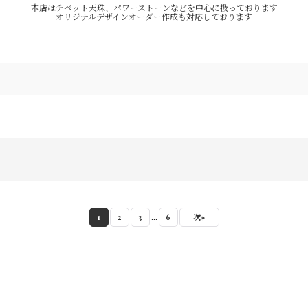
本店はチベット天珠、パワーストーンなどを中心に扱っております
オリジナルデザインオーダー作成も対応しております
...
1
2
3
6
次
»