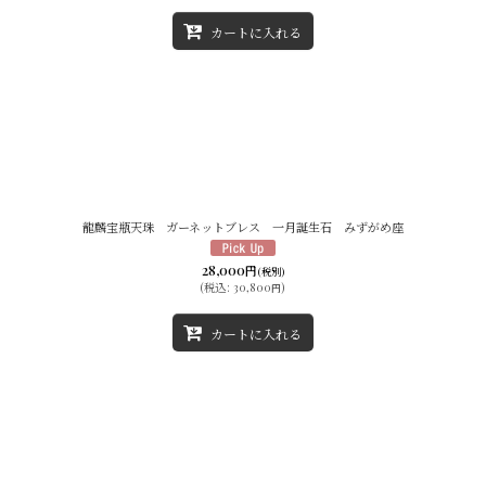
カートに入れる
龍麟宝瓶天珠 ガーネットブレス 一月誕生石 みずがめ座
28,000
円
(税別)
(
税込
:
30,800
)
円
カートに入れる