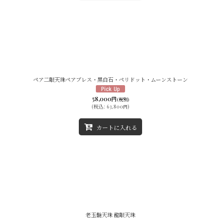
ペア二眼天珠ペアブレス・黒白石・ペリドット・ムーンストーン
58,000
円
(税別)
(
税込
:
63,800
)
円
カートに入れる
老玉髄天珠 龍眼天珠