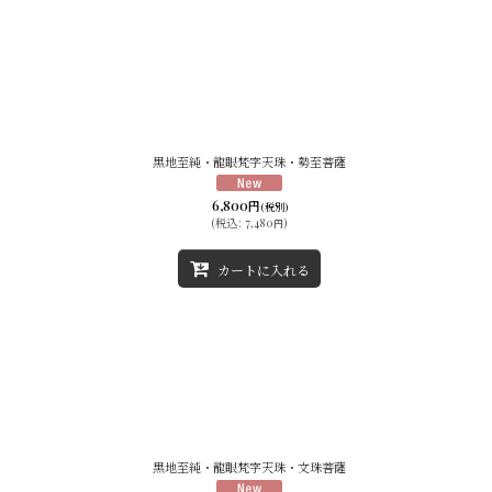
黒地至純・龍眼梵字天珠・勢至菩薩
6,800
円
(税別)
(
税込
:
7,480
)
円
カートに入れる
黒地至純・龍眼梵字天珠・文珠菩薩