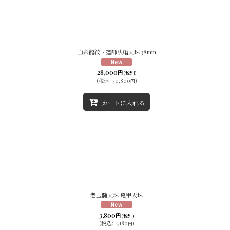
血糸龍紋・蓮師法帽天珠 38mm
28,000
円
(税別)
(
税込
:
30,800
)
円
カートに入れる
老玉髄天珠 亀甲天珠
3,800
円
(税別)
(
税込
:
4,180
)
円