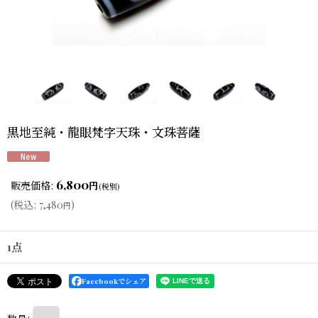
黒地至純・龍眼梵字天珠・文珠菩薩
6,800
販売価格
:
円
(税別)
(
税込
:
7,480
)
円
1点
Facebookでシェア