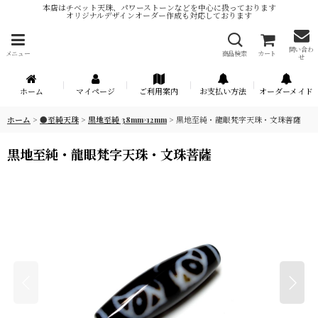
本店はチベット天珠、パワーストーンなどを中心に扱っております
オリジナルデザインオーダー作成も対応しております
問い合わ
メニュー
商品検索
カート
せ
ホーム
マイページ
ご利用案内
お支払い方法
オーダーメイド
ホーム
>
●至純天珠
>
黒地至純 38mm×12mm
>
黒地至純・龍眼梵字天珠・文珠菩薩
黒地至純・龍眼梵字天珠・文珠菩薩