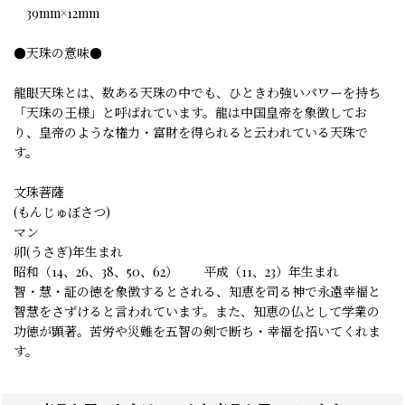
39mm×12mm
●天珠の意味●
龍眼天珠とは、数ある天珠の中でも、ひときわ強いパワーを持ち
「天珠の王様」と呼ばれています。龍は中国皇帝を象徴してお
り、皇帝のような権力・富財を得られると云われている天珠で
す。
文珠菩薩
(もんじゅぼさつ)
マン
卯(うさぎ)年生まれ
昭和（14、26、38、50、62） 平成（11、23）年生まれ
智・慧・証の徳を象徴するとされる、知恵を司る神で永遠幸福と
智慧をさずけると言われています。また、知恵の仏として学業の
功徳が顕著。苦労や災難を五智の剣で断ち・幸福を招いてくれま
す。