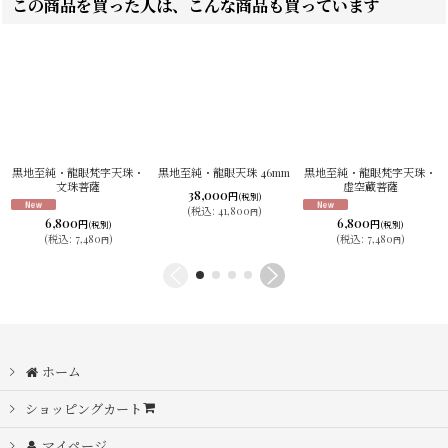
この商品を買った人は、こんな商品も買っています
黒地至純・龍眼梵字天珠・
黒地至純・龍眼天珠 46mm
黒地至純・龍眼梵字天珠・
文珠菩薩
虚空蔵菩薩
38,000
円
(税別)
(
税込
:
41,800
)
円
6,800
6,800
円
円
(税別)
(税別)
(
税込
:
7,480
)
(
税込
:
7,480
)
円
円
ホーム
ショッピングカート
マイページ