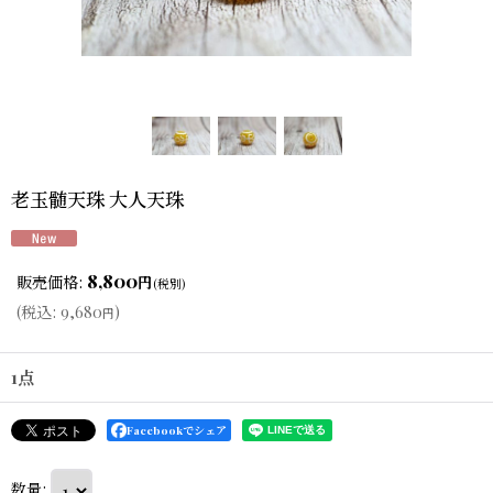
老玉髄天珠 大人天珠
8,800
販売価格
:
円
(税別)
(
税込
:
9,680
)
円
1点
Facebookでシェア
数量
: