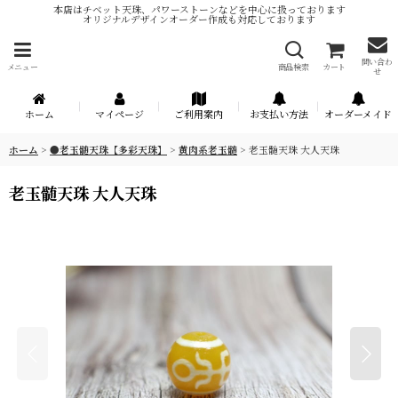
本店はチベット天珠、パワーストーンなどを中心に扱っております
オリジナルデザインオーダー作成も対応しております
問い合わ
メニュー
商品検索
カート
せ
ホーム
マイページ
ご利用案内
お支払い方法
オーダーメイド
ホーム
>
●老玉髄天珠【多彩天珠】
>
黄肉系老玉髄
>
老玉髄天珠 大人天珠
老玉髄天珠 大人天珠