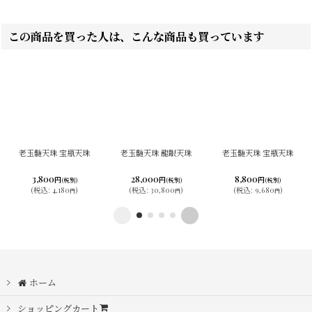
この商品を買った人は、こんな商品も買っています
老玉髄天珠 宝瓶天珠
老玉髄天珠 龍眼天珠
老玉髄天珠 宝瓶天珠
3,800
28,000
8,800
円
円
円
(税別)
(税別)
(税別)
(
税込
:
4,180
)
(
税込
:
30,800
)
(
税込
:
9,680
)
円
円
円
ホーム
ショッピングカート