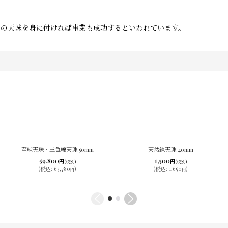
この天珠を身に付ければ事業も成功するといわれています。
至純天珠・三色線天珠 50mm
天然線天珠 40mm
59,800
1,500
円
円
(税別)
(税別)
(
税込
:
65,780
)
(
税込
:
1,650
)
円
円