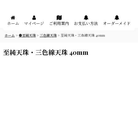
メニュー
ホーム
マイページ
ご利用案内
お支払い方法
オーダーメイド
ホーム
>
●至純天珠
>
三色線天珠
>
至純天珠・三色線天珠 40mm
至純天珠・三色線天珠 40mm