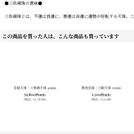
●三色線珠の意味●
三色線珠とは、不運は良運に、悪運は吉運に運勢が好転する天珠。
この商品を買った人は、こんな商品も買っています
至純天珠・三色線天珠 49mm
黒地至純・三眼天珠 20mm
59,800
1,500
円
円
(税別)
(税別)
(
税込
:
65,780
)
(
税込
:
1,650
)
円
円