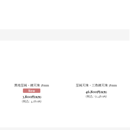
黒地至純・線天珠 38mm
至純天珠・三色線天珠 38mm
46,800
円
(税別)
3,800
(
税込
:
51,480
)
円
円
(税別)
(
税込
:
4,180
)
円