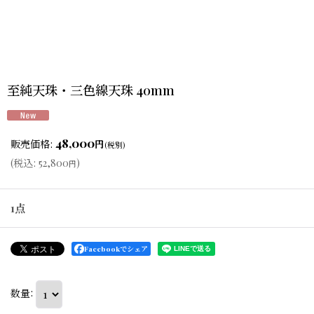
至純天珠・三色線天珠 40mm
48,000
販売価格
:
円
(税別)
(
税込
:
52,800
)
円
1点
Facebookでシェア
数量
: