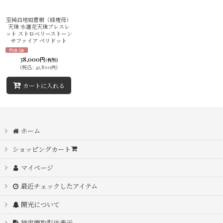
並び順
:
至純白地如意樹（緑度母）
天珠 水蓮花天珠ブレスレ
ット ストロベリーストーン
絞り込む
サファイア ペリドット
38,000
円
(税別)
(
税込
:
41,800
)
円
カートに入れる
ホーム
ショッピングカート
マイページ
最近チェックしたアイテム
開光について
特定商取引法表示