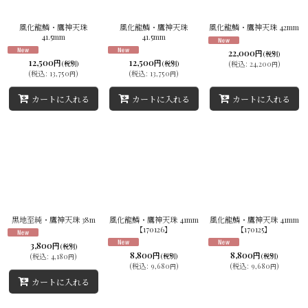
並び順
:
風化龍鱗・鷹神天珠
風化龍鱗・鷹神天珠
風化龍鱗・鷹神天珠 42mm
41.5mm
41.5mm
絞り込む
22,000
円
(税別)
12,500
12,500
円
円
(税別)
(税別)
(
税込
:
24,200
)
円
(
税込
:
13,750
)
(
税込
:
13,750
)
円
円
カートに入れる
カートに入れる
カートに入れる
黒地至純・鷹神天珠 38m
風化龍鱗・鷹神天珠 41mm
風化龍鱗・鷹神天珠 41mm
【170126】
【170125】
3,800
円
(税別)
8,800
8,800
円
円
(
税込
:
4,180
)
(税別)
(税別)
円
(
税込
:
9,680
)
(
税込
:
9,680
)
円
円
カートに入れる