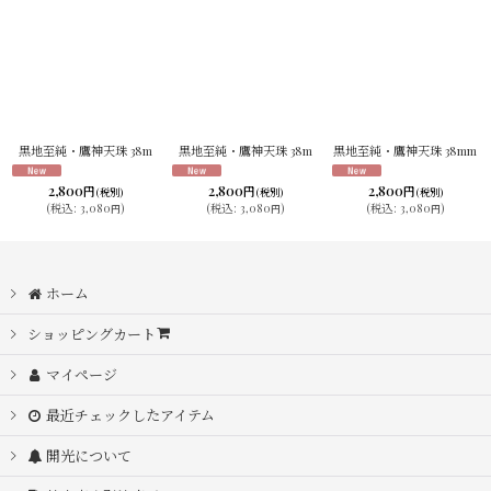
黒地至純・鷹神天珠 38m
黒地至純・鷹神天珠 38m
黒地至純・鷹神天珠 38mm
2,800
2,800
2,800
円
円
円
(税別)
(税別)
(税別)
(
税込
:
3,080
)
(
税込
:
3,080
)
(
税込
:
3,080
)
円
円
円
ホーム
ショッピングカート
マイページ
最近チェックしたアイテム
開光について