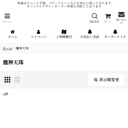
本店はチベット天珠、パワーストーンなどを中心に扱っております
オリジナルデザインオーダー作成も対応しております
問い合わ
メニュー
商品検索
カート
せ
ホーム
マイページ
ご利用案内
お支払い方法
オーダーメイド
ホーム
>
鷹神天珠
鷹神天珠
表示順変更
閉じる
9
件
表示数
:
在庫あり